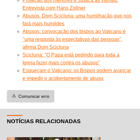
Proteção dos menores e Justiça às vítimas.
Entrevista com Hans Zollner
Abusos. Dom Scicluna: uma humilhação que nos
fará mais humildes
Abusos: convocação dos bispos ao Vaticano é
''uma resposta às expectativas das pessoas'',
afirma Dom Scicluna
Scicluna: "O Papa está pedindo para toda a
Igreja fazer mais contra os abusos"
Esqueçam o Vaticano: os Bispos podem avançar
e impedir o acobertamento de abuso
⚠️
Comunicar erro
NOTÍCIAS RELACIONADAS