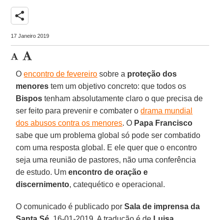
share
17 Janeiro 2019
O
encontro de fevereiro
sobre a
proteção dos
menores
tem um objetivo concreto: que todos os
Bispos
tenham absolutamente claro o que precisa de
ser feito para prevenir e combater o
drama mundial
dos abusos contra os menores
. O
Papa Francisco
sabe que um problema global só pode ser combatido
com uma resposta global. E ele quer que o encontro
seja uma reunião de pastores, não uma conferência
de estudo. Um
encontro de oração e
discernimento
, catequético e operacional.
O comunicado é publicado por
Sala de imprensa da
Santa Sé
, 16-01-2019. A tradução é de
Luisa