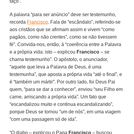
faço”.
A palavra “para ser anúncio” deve ser testemunho,
recorda
Francisco
. Fala de “escândalo”, referindo-se
aos cristãos que se afirmam assim e vivem “como
pagãos, como não crentes”, como se não tivessem
fé”. Convida-nos, então, à “coerência entre a Palavra
e a própria vida: isto – explicou
Francisco
– se
chama testemunho”. O apóstolo, o anunciador,
“aquele que leva a Palavra de Deus, é uma
testemunha”, que aposta a própria vida “até o final”, e
é “também um mártir”. Por outro lado, foi Deus Pai
quem, “para se dar a conhecer”, enviou “seu Filho em
carne, arriscando a própria vida”. Um fato que
“escandalizou muito e continua escandalizando”,
porque Deus se tornou “um de nós”, em uma viagem
“com uma passagem só de ida”.
“O diabo – explicou o Papa
Francisco
– buscou