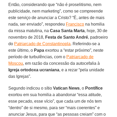
Então, considerando que “não é proselitismo, nem
publicidade, nem marketing”, como se compreende
este serviço de anunciar a Cristo? “É, antes de mais
nada, ser enviado”, respondeu
Francisco
na homilia
da missa matutina, na
Casa Santa Marta
, hoje, 30 de
novembro de 2018,
Festa de Santo André
, padroeiro
do
Patriarcado de Constantinopla
. Referindo-se a
este último, o
Papa
exortou a “estar próximo”, neste
período de turbulências, com o
Patriarcado de
Moscou
, em razão da concessão da autocefalia à
Igreja ortodoxa ucraniana
, e a rezar “pela unidade
das Igrejas”.
Segundo indicou o sítio
Vatican News
, o
Pontífice
exortou em sua homilia a abandonar “essa atitude,
esse pecado, esse vício”, que cada um de nós tem
“dentro” de si mesmo, para ser “mais coerentes” e
anunciar Jesus, para que “as pessoas creiam” com o