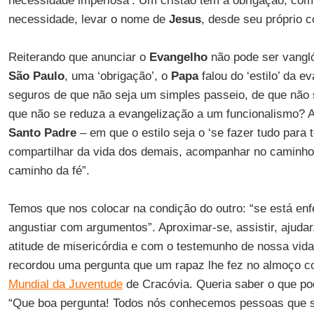
necessidade imperiosa’. Um cristão tem a obrigação, co
necessidade, levar o nome de
Jesus
, desde seu próprio c
Reiterando que anunciar o
Evangelho
não pode ser vangl
São Paulo
, uma ‘obrigação’, o
Papa
falou do ‘estilo’ da e
seguros de que não seja um simples passeio, de que não s
que não se reduza a evangelização a um funcionalismo? A
Santo Padre
– em que o estilo seja o ‘se fazer tudo para to
compartilhar da vida dos demais, acompanhar no caminho 
caminho da fé”.
Temos que nos colocar na condição do outro: “se está en
angustiar com argumentos”. Aproximar-se, assistir, ajuda
atitude de misericórdia e com o testemunho de nossa vida
recordou uma pergunta que um rapaz lhe fez no almoço 
Mundial da Juventude
de Cracóvia. Queria saber o que po
“Que boa pergunta! Todos nós conhecemos pessoas que se