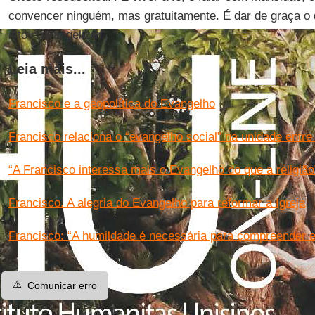
convencer ninguém, mas gratuitamente. É dar de graça o
isto é evangelizar”.
Leia mais...
Francisco e a geopolítica do Evangelho
Francisco relaciona o “evangelho social” na unidade entre
“A Francisco interessa mais o Evangelho do que a religião”
Francisco. A alegria do Evangelho para reformar a Igreja
Francisco: “A humildade é necessária para compreender e
⚠️
Comunicar erro