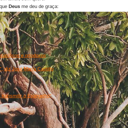
 que
Deus
me deu de graça:
 católicos e ortodoxos
, diz José María Castillo
 transmitir o Evangelho”