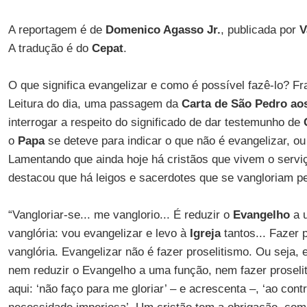
A reportagem é de
Domenico Agasso Jr.
, publicada por
V
A tradução é do
Cepat
.
O que significa evangelizar e como é possível fazê-lo? F
Leitura do dia, uma passagem da
Carta de São Pedro aos
interrogar a respeito do significado de dar testemunho de
o
Papa
se deteve para indicar o que não é evangelizar, ou
Lamentando que ainda hoje há cristãos que vivem o serv
destacou que há leigos e sacerdotes que se vangloriam p
“Vangloriar-se... me vanglorio... É reduzir o
Evangelho
a 
vanglória: vou evangelizar e levo à
Igreja
tantos... Fazer 
vanglória. Evangelizar não é fazer proselitismo. Ou seja, 
nem reduzir o Evangelho a uma função, nem fazer proseli
aqui: ‘não faço para me gloriar’ – e acrescenta –, ‘ao con