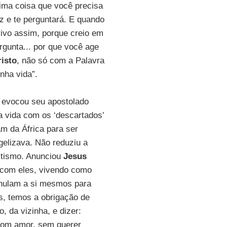
tima coisa que você precisa
az e te perguntará. E quando
 vivo assim, porque creio em
gunta... por que você age
isto
, não só com a Palavra
nha vida”.
evocou seu apostolado
a vida com os ‘descartados’
m da África para ser
elizava. Não reduziu a
itismo. Anunciou
Jesus
 com eles, vivendo como
anulam a si mesmos para
s, temos a obrigação de
o, da vizinha, e dizer:
 com amor, sem querer