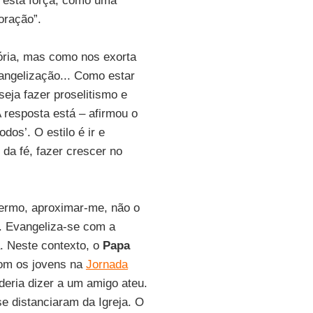
m esta força, como uma
oração”.
ória, mas como nos exorta
vangelização... Como estar
eja fazer proselitismo e
 resposta está – afirmou o
dos’. O estilo é ir e
da fé, fazer crescer no
fermo, aproximar-me, não o
r. Evangeliza-se com a
. Neste contexto, o
Papa
com os jovens na
Jornada
deria dizer a um amigo ateu.
 distanciaram da Igreja. O