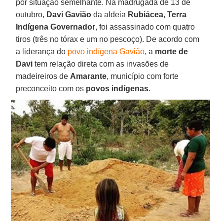
por situação semelhante. Na madrugada de 13 de
outubro,
Davi Gavião
da aldeia
Rubiácea
,
Terra
Indígena Governador
, foi assassinado com quatro
tiros (três no tórax e um no pescoço). De acordo com
a liderança do
povo indígena Gavião
, a
morte de
Davi
tem relação direta com as invasões de
madeireiros de
Amarante
, município com forte
preconceito com os
povos indígenas
.