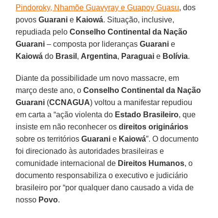
Pindoroky, Nhamõe Guavyray e Guapoy Guasu
, dos
povos
Guarani
e
Kaiowá
. Situação, inclusive,
repudiada pelo
Conselho Continental da Nação
Guarani
– composta por lideranças
Guarani
e
Kaiowá
do
Brasil
,
Argentina
,
Paraguai
e
Bolívia
.
Diante da possibilidade um novo massacre, em
março deste ano, o
Conselho Continental da Nação
Guarani
(
CCNAGUA
) voltou a manifestar repudiou
em carta a “ação violenta do
Estado Brasileiro
, que
insiste em não reconhecer os
direitos originários
sobre os territórios
Guarani
e
Kaiowá
”. O documento
foi direcionado às autoridades brasileiras e
comunidade internacional de
Direitos Humanos
, o
documento responsabiliza o executivo e judiciário
brasileiro por “por qualquer dano causado a vida de
nosso
Povo
.