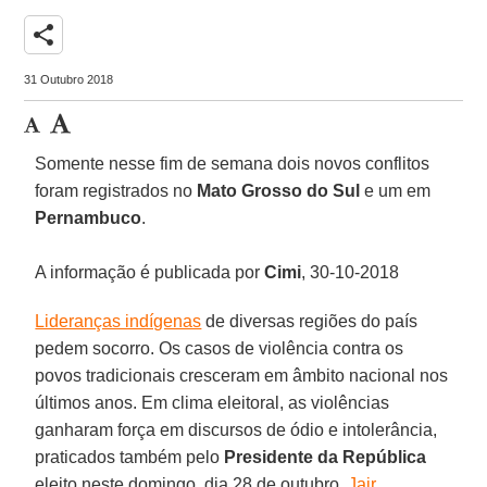
share
31 Outubro 2018
Somente nesse fim de semana dois novos conflitos
foram registrados no
Mato Grosso do Sul
e um em
Pernambuco
.
A informação é publicada por
Cimi
, 30-10-2018
Lideranças indígenas
de diversas regiões do país
pedem socorro. Os casos de violência contra os
povos tradicionais cresceram em âmbito nacional nos
últimos anos. Em clima eleitoral, as violências
ganharam força em discursos de ódio e intolerância,
praticados também pelo
Presidente da República
eleito neste domingo, dia 28 de outubro,
Jair