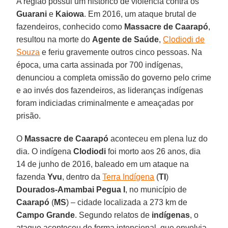
A região possui um histórico de violência contra os
Guarani
e
Kaiowa
. Em 2016, um ataque brutal de
fazendeiros, conhecido como
Massacre de Caarapó
,
resultou na morte do
Agente de Saúde
,
Clodiodi de
Souza
e feriu gravemente outros cinco pessoas. Na
época, uma carta assinada por 700 indígenas,
denunciou a completa omissão do governo pelo crime
e ao invés dos fazendeiros, as lideranças indígenas
foram indiciadas criminalmente e ameaçadas por
prisão.
O
Massacre de Caarapó
aconteceu em plena luz do
dia. O indígena
Clodiodi
foi morto aos 26 anos, dia
14 de junho de 2016, baleado em um ataque na
fazenda
Yvu
, dentro da
Terra Indígena
(
TI
)
Dourados-Amambai Pegua I
, no município de
Caarapó
(
MS
) – cidade localizada a 273 km de
Campo Grande
. Segundo relatos de
indígenas
, o
ataque aconteceu de forma intencional, que envolvia