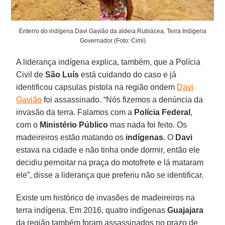
Enterro do indígena Davi Gavião da aldeia Rubiácea, Terra Indígena
Governador (Foto: Cimi)
A liderança indígena explica, também, que a Polícia
Civil de
São Luís
está cuidando do caso e já
identificou capsulas pistola na região ondem
Davi
Gavião
foi assassinado. “Nós fizemos a denúncia da
invasão da terra. Falamos com a
Polícia Federal
,
com o
Ministério Público
mas nada foi feito. Os
madeireiros estão matando os
indígenas
. O
Davi
estava na cidade e não tinha onde dormir, então ele
decidiu pernoitar na praça do motofrete e lá mataram
ele”, disse a liderança que preferiu não se identificar.
Existe um histórico de invasões de madeireiros na
terra indígena. Em 2016, quatro indígenas
Guajajara
da região também foram assassinados no prazo de