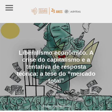
Liberalismo econômico. A
crise do capitalismo e a
tentativa de resposta
teórica: a tese do “mercado
total”
Charge: Partido Pirata