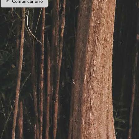
⚠️
Comunicar erro