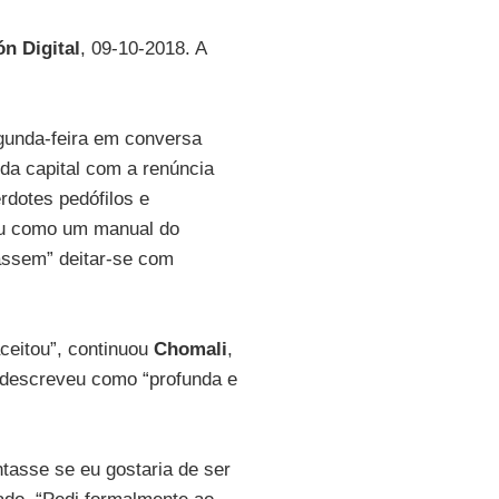
ón Digital
, 09-10-2018. A
unda-feira em conversa
 da capital com a renúncia
rdotes pedófilos e
u como um manual do
assem” deitar-se com
aceitou”, continuou
Chomali
,
e descreveu como “profunda e
tasse se eu gostaria de ser