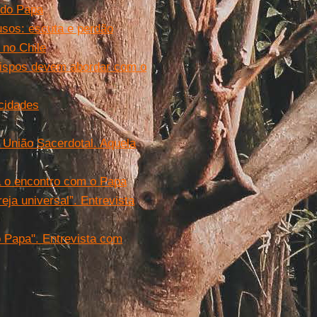
 do Papa
usos: escuta e perdão
 no Chile
bispos devem abordar com o
cidades
 União Sacerdotal. Aquela
a o encontro com o Papa
eja universal”. Entrevista
o Papa". Entrevista com