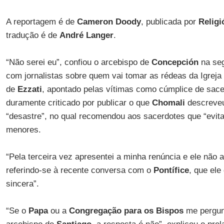
A reportagem é de
Cameron Doody
, publicada por
Religi
tradução é de
André Langer
.
“Não serei eu”, confiou o arcebispo de
Concepción
na seg
com jornalistas sobre quem vai tomar as rédeas da Igreja
de
Ezzati
, apontado pelas vítimas como cúmplice de sace
duramente criticado por publicar o que
Chomali
descreve
“desastre”, no qual recomendou aos sacerdotes que “evit
menores.
“Pela terceira vez apresentei a minha renúncia e ele não 
referindo-se à recente conversa com o
Pontífice
, que el
sincera”.
“Se o
Papa
ou a
Congregação para os Bispos
me pergun