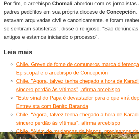
Por fim, o arcebispo
Chomali
abordou com os jornalistas 
padres pedófilos em sua própria diocese de
Concepción
.
estavam arquivadas civil e canonicamente, e foram reabe
se sentiram satisfeitas”, disse o religioso. “São denúncias
antigos e estamos iniciando o processo”.
Leia mais
Chile. Greve de fome de comuneros marca diferença
Episcopal e o arcebispo de Concepción
Chile. "Agora, talvez tenha chegado a hora de Karadi
sincero perdão às vítimas”, afirma arcebispo
“Este sinal do Papa é devastador para o que virá de
Entrevista com Benito Baranda
Chile. "Agora, talvez tenha chegado a hora de Karadi
sincero perdão às vítimas”, afirma arcebispo
Chile. “Além de mudanças de bispos, precisamos de