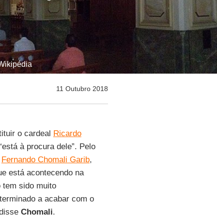
Wikipédia
11 Outubro 2018
ituir o cardeal
Ricardo
“está à procura dele”. Pelo
m
Fernando Chomali Garib
,
ue está acontecendo na
 tem sido muito
eterminado a acabar com o
 disse
Chomali
.