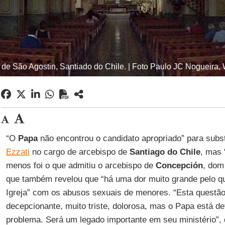
 de São Agostin, Santiado do Chile. | Foto Paulo JC Nogueira, 
“O
Papa
não encontrou o candidato apropriado” para subst
Ezzati
no cargo de arcebispo de
Santiago do Chile
, mas 
menos foi o que admitiu o arcebispo de
Concepción
, do
que também revelou que “há uma dor muito grande pelo q
Igreja” com os abusos sexuais de menores. “Esta questão
decepcionante, muito triste, dolorosa, mas o Papa está d
problema. Será um legado importante em seu ministério”,