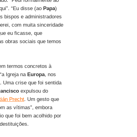
lado. “Pedi formalmente ao
qui”. “Eu disse (ao
Papa
)
os bispos e administradores
iterei, com muita sinceridade
que eu ficasse, que
las obras sociais que temos
 em termos concretos à
“a Igreja na
Europa
, nos
. Uma crise que foi sentida
rancisco
expulsou do
tián Precht
. Um gesto que
om as vítimas”, embora
io que foi bem acolhido por
destituições.