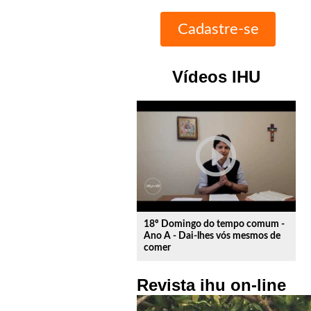
Vídeos IHU
play_circle_outline
18º Domingo do tempo comum -
Ano A - Dai-lhes vós mesmos de
comer
Revista ihu on-line