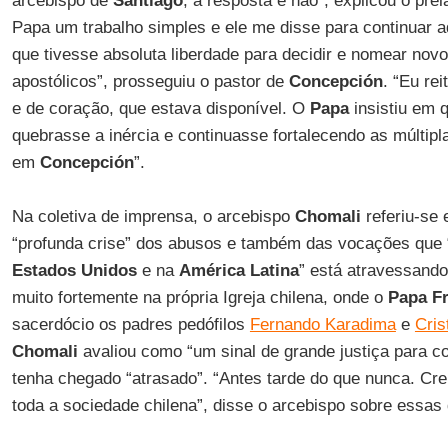
arcebispo de
Santiago
, a resposta é não”, explicou o pre
Papa um trabalho simples e ele me disse para continuar a
que tivesse absoluta liberdade para decidir e nomear nov
apostólicos”, prosseguiu o pastor de
Concepción
. “Eu re
e de coração, que estava disponível. O
Papa
insistiu em 
quebrasse a inércia e continuasse fortalecendo as múltip
em
Concepción
”.
Na coletiva de imprensa, o arcebispo
Chomali
referiu-se
“profunda crise” dos abusos e também das vocações que 
Estados Unidos
e na
América Latina
” está atravessando
muito fortemente na própria Igreja chilena, onde o
Papa F
sacerdócio os padres pedófilos
Fernando Karadima
e
Cris
Chomali
avaliou como “um sinal de grande justiça para c
tenha chegado “atrasado”. “Antes tarde do que nunca. Cre
toda a sociedade chilena”, disse o arcebispo sobre essas 