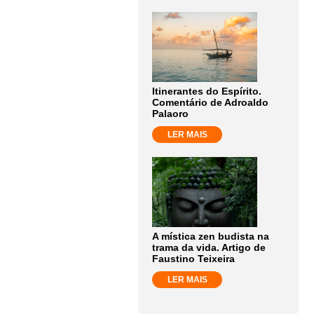
Itinerantes do Espírito.
Comentário de Adroaldo
Palaoro
LER MAIS
A mística zen budista na
trama da vida. Artigo de
Faustino Teixeira
LER MAIS