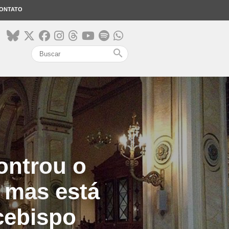
ONTATO
search
ontrou o
, mas está
cebispo