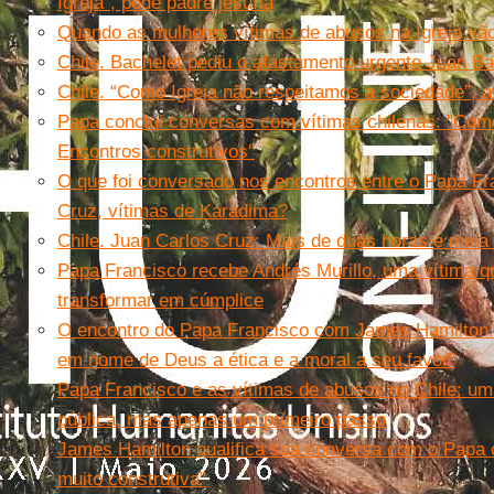
Igreja”, pede padre jesuíta
Quando as mulheres vítimas de abusos na Igreja vão
Chile. Bachelet pediu o afastamento urgente Juan Ba
Chile. “Como Igreja não respeitamos a sociedade”, a
Papa conclui conversas com vítimas chilenas: ''Como
Encontros construtivos''
O que foi conversado nos encontros entre o Papa Fra
Cruz, vítimas de Karadima?
Chile. Juan Carlos Cruz: Mais de duas horas e mei
Papa Francisco recebe Andrés Murillo, uma vítima q
transformar em cúmplice
O encontro do Papa Francisco com James Hamilton.
em nome de Deus a ética e a moral a seu favor"
Papa Francisco e as vítimas de abusos no Chile: uma
pública, mas apenas um primeiro passo
James Hamilton qualifica sua conversa com o Papa 
muito construtiva”