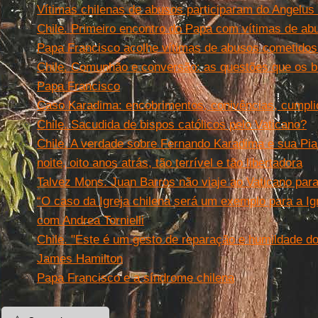
Vítimas chilenas de abusos participaram do Angelus
Chile. Primeiro encontro do Papa com vítimas de ab
Papa Francisco acolhe vítimas de abusos cometidos
Chile. Comunhão e conversão: as questões que os 
Papa Francisco
Caso Karadima: encobrimentos, conivências, cumpli
Chile. Sacudida de bispos católicos pelo Vaticano?
Chile. A verdade sobre Fernando Karadima e sua Pia
noite, oito anos atrás, tão terrível e tão libertadora
Talvez Mons. Juan Barros não viaje ao Vaticano par
“O caso da Igreja chilena será um exemplo para a Igr
com Andrea Tornielli
Chile. "Este é um gesto de reparação e humildade d
James Hamilton
Papa Francisco e a síndrome chilena