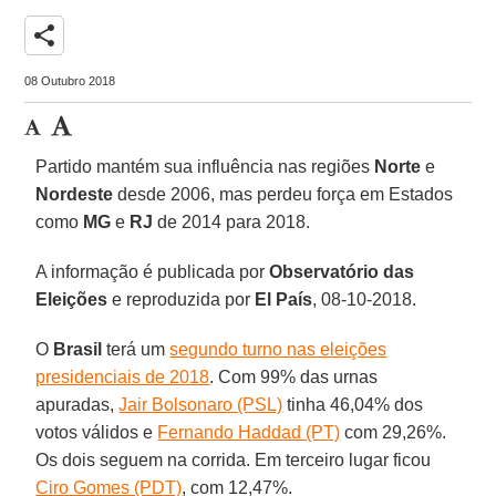
share
08 Outubro 2018
Partido mantém sua influência nas regiões
Norte
e
Nordeste
desde 2006, mas perdeu força em Estados
como
MG
e
RJ
de 2014 para 2018.
A informação é publicada por
Observatório das
Eleições
e reproduzida por
El País
, 08-10-2018.
O
Brasil
terá um
segundo turno nas eleições
presidenciais de 2018
. Com 99% das urnas
apuradas,
Jair Bolsonaro (PSL)
tinha 46,04% dos
votos válidos e
Fernando Haddad (PT)
com 29,26%.
Os dois seguem na corrida. Em terceiro lugar ficou
Ciro Gomes (PDT)
, com 12,47%.