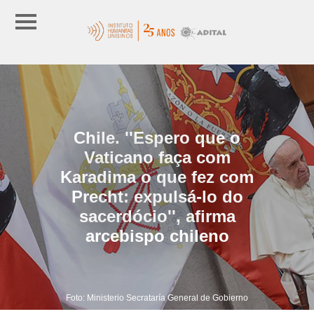
Chile. ''Espero que o
Vaticano faça com
Karadima o que fez com
Precht: expulsá-lo do
sacerdócio'', afirma
arcebispo chileno
Foto: Ministerio Secrataría General de Gobierno