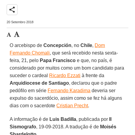
share
20 Setembro 2018
O arcebispo de
Concepción
, no
Chile
,
Dom
Fernando Chomali
, que será recebido nesta sexta-
feira, 21, pelo
Papa Francisco
e que, no país, é
considerado por muitos como um bom candidato para
suceder o cardeal
Ricardo Ezzati
à frente da
Arquidiocese de Santiago
, declarou que o padre
pedófilo em série
Fernando Karadima
deveria ser
expulso do sacerdócio, assim como se fez há alguns
dias com o sacerdote
Cristian Precht
.
A informação é de
Luis Badilla
, publicada por
Il
Sismografo
, 19-09-2018. A tradução é de
Moisés
Sbardelotto
.