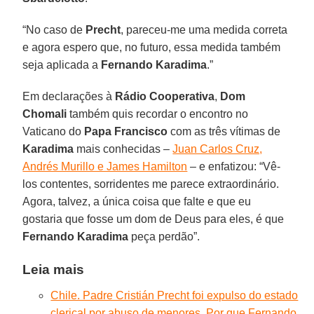
“No caso de
Precht
, pareceu-me uma medida correta
e agora espero que, no futuro, essa medida também
seja aplicada a
Fernando Karadima
.”
Em declarações à
Rádio Cooperativa
,
Dom
Chomali
também quis recordar o encontro no
Vaticano do
Papa Francisco
com as três vítimas de
Karadima
mais conhecidas –
Juan Carlos Cruz,
Andrés Murillo e James Hamilton
– e enfatizou: “Vê-
los contentes, sorridentes me parece extraordinário.
Agora, talvez, a única coisa que falte e que eu
gostaria que fosse um dom de Deus para eles, é que
Fernando Karadima
peça perdão”.
Leia mais
Chile. Padre Cristián Precht foi expulso do estado
clerical por abuso de menores. Por que Fernando