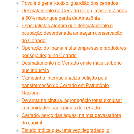
Povo indígena Kaxixó, guardião dos cerrados
Desmatamento no Cerrado recua, mas em 7 anos
é 60% maior que perda da Amazônia
Especialistas alertam que desmatamento e
ocupação desordenada ameaçam conservação
do Cerrado
Operação do Ibama multa empresas e produtores
por soja ilegal no Cerrado
Desmatamento no Cerrado emite mais carbono
que indústria
Campanha internacionaliza petição pela
transformação do Cerrado em Patrimônio
Nacional
De arma na cintura, agronegócio tenta expulsar
comunidades tradicionais do cerrado
Cerrado, berço das águas, na rota devastadora
do capital
Estudo indica que, uma vez degradado, o