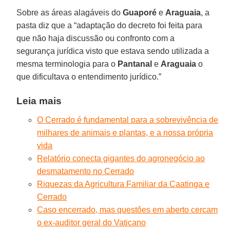
Sobre as áreas alagáveis do
Guaporé
e
Araguaia
, a
pasta diz que a “adaptação do decreto foi feita para
que não haja discussão ou confronto com a
segurança jurídica visto que estava sendo utilizada a
mesma terminologia para o
Pantanal
e
Araguaia
o
que dificultava o entendimento jurídico.”
Leia mais
O Cerrado é fundamental para a sobrevivência de
milhares de animais e plantas, e a nossa própria
vida
Relatório conecta gigantes do agronegócio ao
desmatamento no Cerrado
Riquezas da Agricultura Familiar da Caatinga e
Cerrado
Caso encerrado, mas questões em aberto cercam
o ex-auditor geral do Vaticano