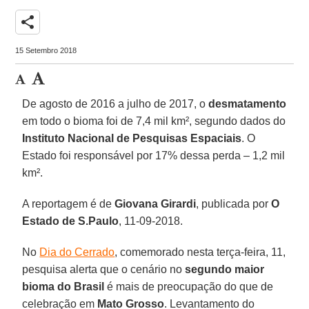
share
15 Setembro 2018
De agosto de 2016 a julho de 2017, o
desmatamento
em todo o bioma foi de 7,4 mil km², segundo dados do
Instituto Nacional de Pesquisas Espaciais
. O
Estado foi responsável por 17% dessa perda – 1,2 mil
km².
A reportagem é de
Giovana Girardi
, publicada por
O
Estado de S.Paulo
, 11-09-2018.
No
Dia do Cerrado
, comemorado nesta terça-feira, 11,
pesquisa alerta que o cenário no
segundo maior
bioma do Brasil
é mais de preocupação do que de
celebração em
Mato Grosso
. Levantamento do