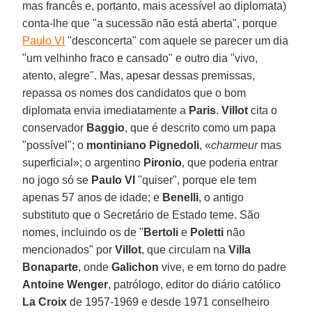
mas francês e, portanto, mais acessível ao diplomata)
conta-lhe que "a sucessão não está aberta", porque
Paulo VI
"desconcerta" com aquele se parecer um dia
"um velhinho fraco e cansado" e outro dia "vivo,
atento, alegre". Mas, apesar dessas premissas,
repassa os nomes dos candidatos que o bom
diplomata envia imediatamente a
Paris
.
Villot
cita o
conservador
Baggio
, que é descrito como um papa
"possível"; o
montiniano Pignedoli
, «
charmeur
mas
superficial»; o argentino
Pironio
, que poderia entrar
no jogo só se
Paulo VI
"quiser", porque ele tem
apenas 57 anos de idade; e
Benelli
, o antigo
substituto que o Secretário de Estado teme. São
nomes, incluindo os de "
Bertoli
e
Poletti
não
mencionados" por
Villot
, que circulam na
Villa
Bonaparte
, onde
Galichon
vive, e em torno do padre
Antoine Wenger
, patrólogo, editor do diário católico
La Croix
de 1957-1969 e desde 1971 conselheiro