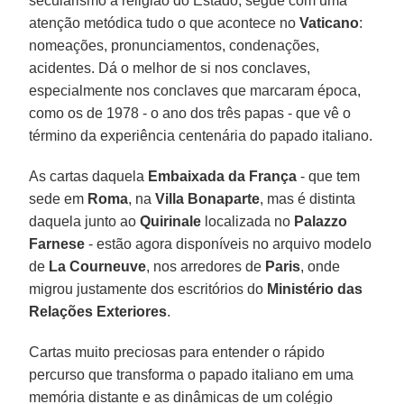
secularismo a religião do Estado, segue com uma
atenção metódica tudo o que acontece no
Vaticano
:
nomeações, pronunciamentos, condenações,
acidentes. Dá o melhor de si nos conclaves,
especialmente nos conclaves que marcaram época,
como os de 1978 - o ano dos três papas - que vê o
término da experiência centenária do papado italiano.
As cartas daquela
Embaixada da França
- que tem
sede em
Roma
, na
Villa Bonaparte
, mas é distinta
daquela junto ao
Quirinale
localizada no
Palazzo
Farnese
- estão agora disponíveis no arquivo modelo
de
La Courneuve
, nos arredores de
Paris
, onde
migrou justamente dos escritórios do
Ministério das
Relações Exteriores
.
Cartas muito preciosas para entender o rápido
percurso que transforma o papado italiano em uma
memória distante e as dinâmicas de um colégio