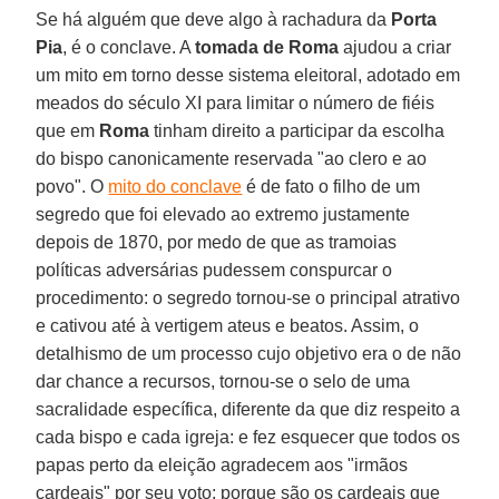
Se há alguém que deve algo à rachadura da
Porta
Pia
, é o conclave. A
tomada de Roma
ajudou a criar
um mito em torno desse sistema eleitoral, adotado em
meados do século XI para limitar o número de fiéis
que em
Roma
tinham direito a participar da escolha
do bispo canonicamente reservada "ao clero e ao
povo". O
mito do conclave
é de fato o filho de um
segredo que foi elevado ao extremo justamente
depois de 1870, por medo de que as tramoias
políticas adversárias pudessem conspurcar o
procedimento: o segredo tornou-se o principal atrativo
e cativou até à vertigem ateus e beatos. Assim, o
detalhismo de um processo cujo objetivo era o de não
dar chance a recursos, tornou-se o selo de uma
sacralidade específica, diferente da que diz respeito a
cada bispo e cada igreja: e fez esquecer que todos os
papas perto da eleição agradecem aos "irmãos
cardeais" por seu voto; porque são os cardeais que