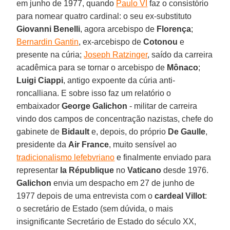
em junho de 1977, quando
Paulo VI
faz o consistório
para nomear quatro cardinal: o seu ex-substituto
Giovanni Benelli
, agora arcebispo de
Florença
;
Bernardin Gantin
, ex-arcebispo de
Cotonou
e
presente na cúria;
Joseph Ratzinger
, saído da carreira
acadêmica para se tornar o arcebispo de
Mônaco
;
Luigi Ciappi
, antigo expoente da cúria anti-
roncalliana. E sobre isso faz um relatório o
embaixador
George Galichon
- militar de carreira
vindo dos campos de concentração nazistas, chefe do
gabinete de
Bidault
e, depois, do próprio
De Gaulle
,
presidente da
Air France
, muito sensível ao
tradicionalismo lefebvriano
e finalmente enviado para
representar
la République
no
Vaticano
desde 1976.
Galichon
envia um despacho em 27 de junho de
1977 depois de uma entrevista com o
cardeal Villot
:
o secretário de Estado (sem dúvida, o mais
insignificante Secretário de Estado do século XX,