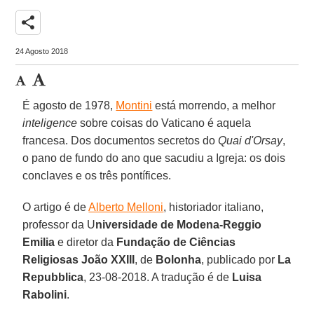
share
24 Agosto 2018
É agosto de 1978,
Montini
está morrendo, a melhor
inteligence
sobre coisas do Vaticano é aquela
francesa. Dos documentos secretos do
Quai d'Orsay
,
o pano de fundo do ano que sacudiu a Igreja: os dois
conclaves e os três pontífices.
O artigo é de
Alberto Melloni
, historiador italiano,
professor da U
niversidade de Modena-Reggio
Emilia
e diretor da
Fundação de Ciências
Religiosas João XXIII
, de
Bolonha
, publicado por
La
Repubblica
, 23-08-2018. A tradução é de
Luisa
Rabolini
.