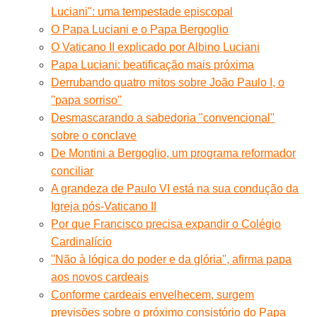
Luciani": uma tempestade episcopal
O Papa Luciani e o Papa Bergoglio
O Vaticano II explicado por Albino Luciani
Papa Luciani: beatificação mais próxima
Derrubando quatro mitos sobre João Paulo I, o
''papa sorriso''
Desmascarando a sabedoria "convencional"
sobre o conclave
De Montini a Bergoglio, um programa reformador
conciliar
A grandeza de Paulo VI está na sua condução da
Igreja pós-Vaticano II
Por que Francisco precisa expandir o Colégio
Cardinalício
''Não à lógica do poder e da glória'', afirma papa
aos novos cardeais
Conforme cardeais envelhecem, surgem
previsões sobre o próximo consistório do Papa