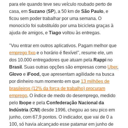
para ele quando teve seu veículo roubado perto de
casa, em
Suzano
(
SP
), a 50 km de
São Paulo
, e
ficou sem poder trabalhar por uma semana. O
monociclo foi substituído por uma bicicleta graças à
ajuda de amigos, e
Tiago
voltou às entregas.
"Vou entrar em outros aplicativos. Pagam melhor que
emprego fixo
e o horário é flexível", resume ele, um
dos 10.000 entregadores que atuam pela
Rappi
no
Brasil
. Suas outras opções são empresas como
Uber
,
Glovo
e
iFood,
que apresentam agilidade na busca
por dinheiro num momento em que
13 milhões de
brasileiros (12% da força de trabalho) procuram
emprego
. O índice de medo do desemprego, medido
pelo
Ibope
e pela
Confederação Nacional da
Indústria
(
CNI
) desde 1996, chegou ao seu pico em
junho, com 67,9 pontos. O indicador, que vai de 0 a
100, só havia alcançado esse patamar em junho de