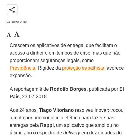
share
24 Julho 2018
Crescem os aplicativos de entrega, que facilitam o
acesso a dinheiro em tempos de crise, mas que não
proporcionam seguranças legais, como
Previdência
. Rigidez da
proteção trabalhista
favorece
expansão.
A reportagem é de
Rodolfo Borges,
publicada por
El
País
, 23-07-2018.
Aos 24 anos,
Tiago Vitoriano
resolveu inovar: trocou
a moto por um monociclo elétrico para fazer suas
entregas pela
Rappi,
um aplicativo que ampliou no
último ano o espectro de
delivery
em dez cidades do