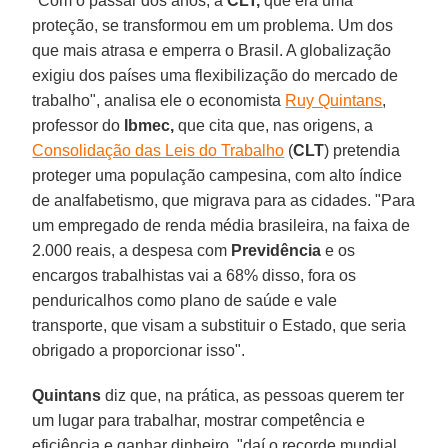
"Com o passar dos anos, a
CLT,
que era uma
proteção, se transformou em um problema. Um dos
que mais atrasa e emperra o Brasil. A globalização
exigiu dos países uma flexibilização do mercado de
trabalho", analisa ele o economista
Ruy Quintans
,
professor do
Ibmec,
que cita que, nas origens, a
Consolidação das Leis do Trabalho
(
CLT
) pretendia
proteger uma população campesina, com alto índice
de analfabetismo, que migrava para as cidades. "Para
um empregado de renda média brasileira, na faixa de
2.000 reais, a despesa com
Previdência
e os
encargos trabalhistas vai a 68% disso, fora os
penduricalhos como plano de saúde e vale
transporte, que visam a substituir o Estado, que seria
obrigado a proporcionar isso".
Quintans
diz que, na prática, as pessoas querem ter
um lugar para trabalhar, mostrar competência e
eficiência e ganhar dinheiro, "daí o recorde mundial