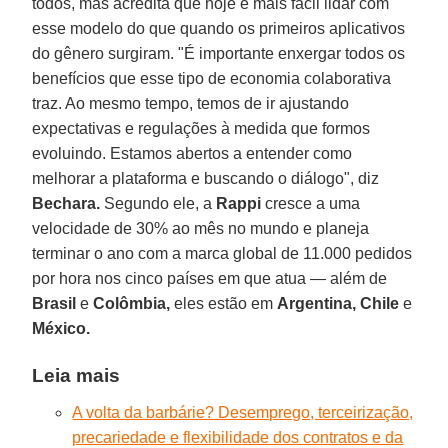
todos, mas acredita que hoje é mais fácil lidar com
esse modelo do que quando os primeiros aplicativos
do gênero surgiram. "É importante enxergar todos os
benefícios que esse tipo de economia colaborativa
traz. Ao mesmo tempo, temos de ir ajustando
expectativas e regulações à medida que formos
evoluindo. Estamos abertos a entender como
melhorar a plataforma e buscando o diálogo", diz
Bechara.
Segundo ele, a
Rappi
cresce a uma
velocidade de 30% ao mês no mundo e planeja
terminar o ano com a marca global de 11.000 pedidos
por hora nos cinco países em que atua — além de
Brasil
e
Colômbia,
eles estão em
Argentina, Chile
e
México.
Leia mais
A volta da barbárie? Desemprego, terceirização,
precariedade e flexibilidade dos contratos e da