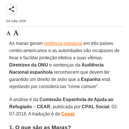
share
04 Julho 2018
As maras geram
violência estrutural
em três países
centro-americanos e as autoridades são incapazes de
frear e facilitar proteção efetiva a suas vítimas.
Diretrizes da ONU
e sentenças da
Audiência
Nacional espanhola
reconhecem que devem ter
garantido um direito de asilo que a
Espanha
está
rejeitando por considerá-las “crime comum”.
A análise é da
Comissão Espanhola de Ajuda ao
Refugiado
–
CEAR
, publicada por
CPAL Social
, 02-
07-2018. A tradução é do
Cepat
.
1. O que são as Maras?