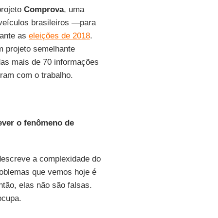
projeto
Comprova
, uma
eículos brasileiros —para
rante as
eleições de 2018
.
m projeto semelhante
das mais de 70 informações
ram com o trabalho.
ever o fenômeno de
 descreve a complexidade do
roblemas que vemos hoje é
tão, elas não são falsas.
ocupa.