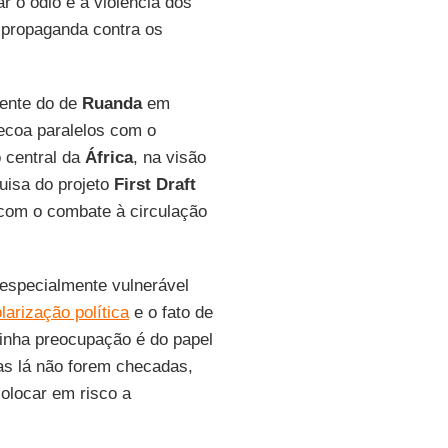
r o ódio e a violência dos
r propaganda contra os
rente do de
Ruanda
em
coa paralelos com o
 central da
África
, na visão
quisa do projeto
First Draft
 com o combate à circulação
especialmente vulnerável
larização política
e o fato de
inha preocupação é do papel
as lá não forem checadas,
olocar em risco a