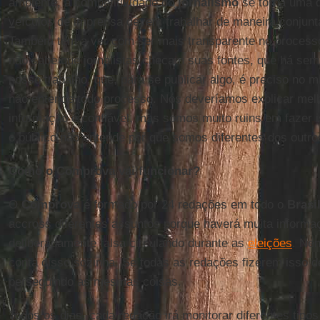
ambiente, a competitividade do
jornalismo
se torna uma 
veículos de imprensa devem trabalhar de maneira conjun
Também tem a ver com ser mais transparente no processo
não sabe que jornalistas checam suas fontes, que há sem
nosso trabalho, que, para se publicar algo, é preciso no 
não entende todo processo. Nós deveríamos explicar mel
informação é confiável, mas somos muito ruins em fazer i
o público não entende por que somos diferentes dos outro
Como o Comprova vai funcionar?
O
Comprova
é formado por 24 redações em todo o
Brasi
accross diferentes assuntos porque haverá muita informa
deliberadamente falsa circulando durante as
eleições
. Ne
conta disso sozinha. Se todas as redações fizerem isso 
perseguindo as mesmas coisas.
Todos os dias, cada redação irá monitorar diferentes tipo