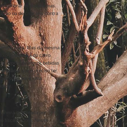
e melhorar as plataformas.
ção ou de criar leis contra
uma cultura. Mas da mesma
xo pela janela do carro
ir depois de ingerir bebidas
ormação
e que é preciso ter
 que o celular é uma
idade.
maneira deliberada por
o fiscalizadora. Nesse