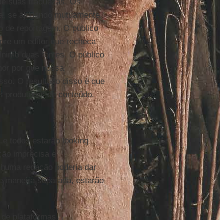
de suas fraquezas. Os
ta, se ajudando mutuamente.
 de reportagem. O público
pre um editor que recheca
mínimo duas fontes. O público
hor por que nossa
sso. O resultado disso é que
s produtores de conteúdo.
l
e todos estarão looking
ção imprecisa e
nhuma redação poderia dar
de maneira separada, estarão
s de plataformas