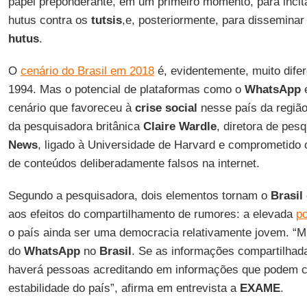
papel preponderante, em um primeiro momento, para incita
hutus contra os
tutsis
,e, posteriormente, para dissemina
hutus
.
O
cenário do Brasil em 2018
é, evidentemente, muito dife
1994. Mas o potencial de plataformas como o
WhatsApp
e
cenário que favoreceu à
crise social
nesse país da região
da pesquisadora britânica
Claire Wardle
, diretora de pes
News
, ligado à Universidade de Harvard e comprometido
de conteúdos deliberadamente falsos na internet.
Segundo a pesquisadora, dois elementos tornam o
Brasil
aos efeitos do compartilhamento de rumores: a elevada
po
o país ainda ser uma democracia relativamente jovem. “M
do
WhatsApp
no
Brasil
. Se as informações compartilhad
haverá pessoas acreditando em informações que podem c
estabilidade do país”, afirma em entrevista a
EXAME
.