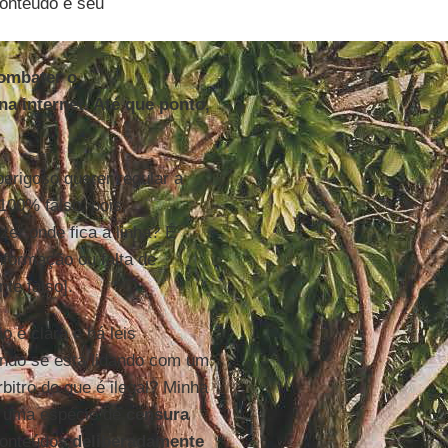
conteúdo e seu
combater o
a internet. Até que ponto,
perigoso querer regular a
100% falso, pois,
er onde fica a linha? É
formação ou falta de
te falso].
ão é clara e há leis
ndo se está lidando com um
bitro do que é ilegal? Minha
m uma espécie de
censura
conteúdos
deliberadamente