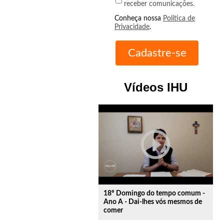
receber comunicações.
Conheça nossa
Política de
Privacidade
.
Vídeos IHU
play_circle_outline
18º Domingo do tempo comum -
Ano A - Dai-lhes vós mesmos de
comer