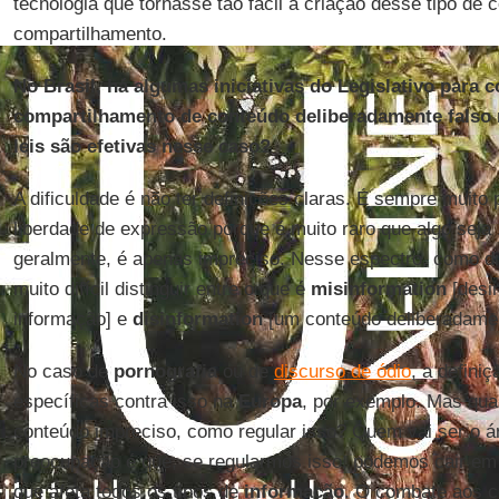
tecnologia que tornasse tão fácil a criação desse tipo de 
compartilhamento.
No Brasil, há algumas iniciativas do Legislativo para 
compartilhamento de conteúdo deliberadamente falso n
leis são efetivas nesse caso?
A dificuldade é não ter definições claras. É sempre muito 
liberdade de expressão porque é muito raro que algo seja 
geralmente, é apenas impreciso. Nesse espectro, como diz
muito difícil distinguir entre o que é
misinformation
[desin
informação] e
disinformation
[um conteúdo deliberadamen
No caso de
pornografia
ou de
discurso de ódio
, a definiç
específicas contra isso na
Europa
, por exemplo. Mas qua
conteúdo impreciso, como regular isso? Quem vai ser o ár
preocupação é que, se regularmos isso, podemos cair e
que afeta todos os tipos de
informação
. O combate aos 