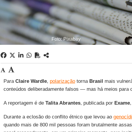
Foto: Pixabay
Para
Claire Wardle
,
polarização
torna
Brasil
mais vulnerá
conteúdos deliberadamente falsos — mas há meios para c
A reportagem é de
Talita Abrantes
, publicada por
Exame
Durante a eclosão do conflito étnico que levou ao
genocíd
quando mais de 800 mil pessoas foram brutalmente assas