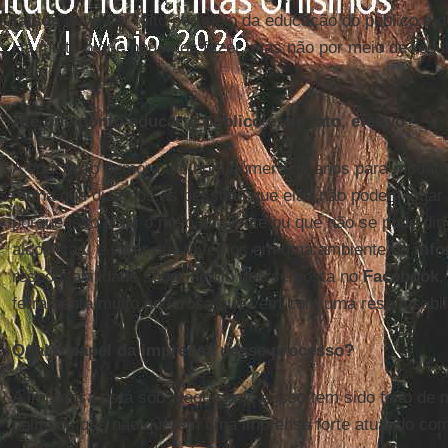
falsos
deve ser feito por meio da educação do público e d
Há muito o que podemos fazer, mas não por meio de regula
isso.
Até que ponto educar o público é, de fato, efetivo?
A educação demora um bom número de anos para mudar 
forma que dizemos às pessoas que elas não podem jogar li
porque isso polui o meio ambiente ou que não se pode dirig
alcóolicas, é dizer que vivemos em uma ambiente de
inf
responsabilidade sobre aquilo que se posta no
Facebook
,
ferramenta muito poderosa que vem com uma responsabil
Qual o papel da imprensa nesse processo?
A imprensa está sob ataque hoje e isso tem sido feito de 
políticos que não querem uma imprensa forte atuando com