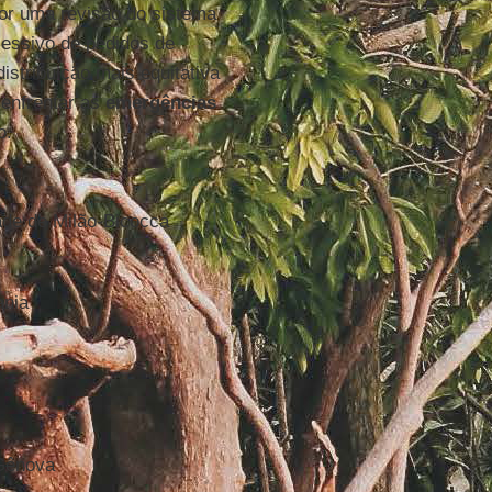
por uma revisão do sistema
essivo de pedidos de
istribuição mais equitativa
 enfrentar as
emergências
o.
dade de Milão-Bicocca
ania
 Gênova