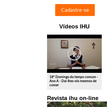
Vídeos IHU
play_circle_outline
18º Domingo do tempo comum -
Ano A - Dai-lhes vós mesmos de
comer
Revista ihu on-line