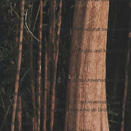
- Cnr
Roberto Virzo
professor associado de Direito Internacional na Universid
Emiliano Giovine
advogado e supervisor na Human Rights and Migration La
Turim
Tullio Scovazzi
Professor de Direito Internacional da Universidade de Mil
Giuseppe Cataldi
Professor de Direito Internacional na Universidade de Nápo
Presidente da Associação Internacional do Droit de la Mer
Tullio Treves