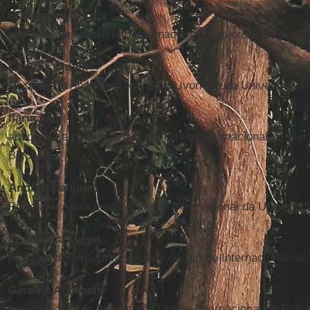
Fiammetta Borgia
pesquisadora de Direito Internacional, Universidade de R
Claudia Cinelli
Docente da Academia Naval de Livorno e da Universidade
Ilaria Tani
advogada e conferencista em Direito Internacional do Mar
Bicocca
Andrea Caligiuri
Professor Associado de Direito Internacional da Universi
Francesca Mussi
pesquisadora na Universidade de Direito Internacional de 
Gemma Andreone
pesquisadora do Instituto de Direito Internacional de Estu