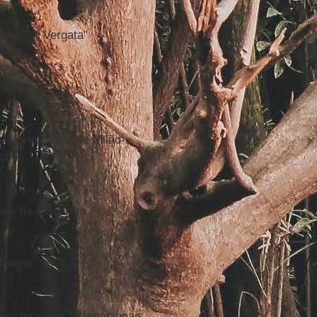
oma "Tor Vergata"
 de Pisa
, Universidade de Milão-
dade de Macerata
Trento
dos Jurídicos Internacionais