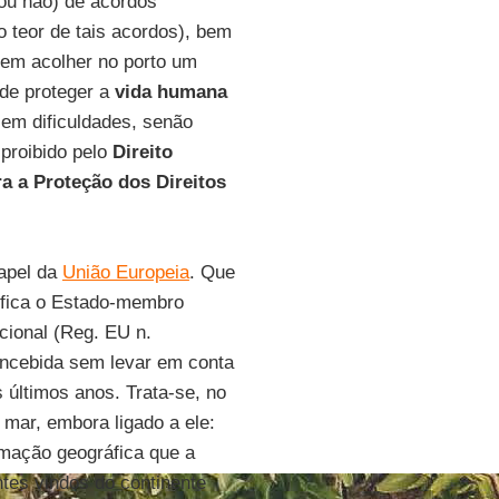
(ou não) de acordos
 o teor de tais acordos), bem
 em acolher no porto um
 de proteger a
vida humana
em dificuldades, senão
proibido pelo
Direito
a a Proteção dos Direitos
papel da
União Europeia
. Que
tifica o Estado-membro
cional (Reg. EU n.
concebida sem levar em conta
últimos anos. Trata-se, no
 mar, embora ligado a ele:
rmação geográfica que a
tes vindos do continente