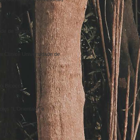
ade de Sannio
w Clinice Universidade de
ão-Bicocca
les "L'Orientale" e