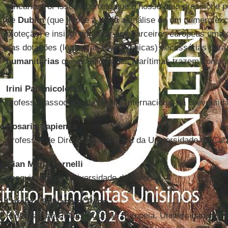
africano. Por isso, é correto que o nosso país pressione 
de
Dublin
(que impõe à
Itália
a análise de um número exc
proteção) e insista em pedir aos parceiros europeus uma d
das dotações (logísticas e econômicas) necessárias para
humanitárias
que as migrações marítimas trazem consig
Irini Papanicolopulu
professor associado de Direito Internacional na Universi
Rosario Sapienza
Professor de Direito Internacional da Universidade de Cat
Gian Maria Farnelli
pesquisador da Universidade de Bolonha
Lorenzo Schiano di Pepe
Professor de Direito da União Europeia, Universidade de