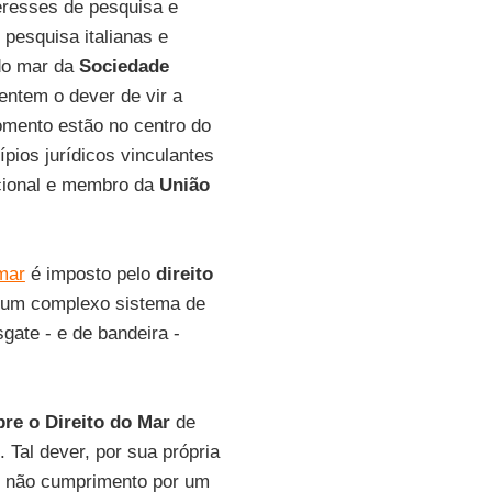
eresses de pesquisa e
pesquisa italianas e
 do mar da
Sociedade
sentem o dever de vir a
omento estão no centro do
pios jurídicos vinculantes
acional e membro da
União
mar
é imposto pelo
direito
de um complexo sistema de
sgate - e de bandeira -
re o Direito do Mar
de
 Tal dever, por sua própria
 o não cumprimento por um