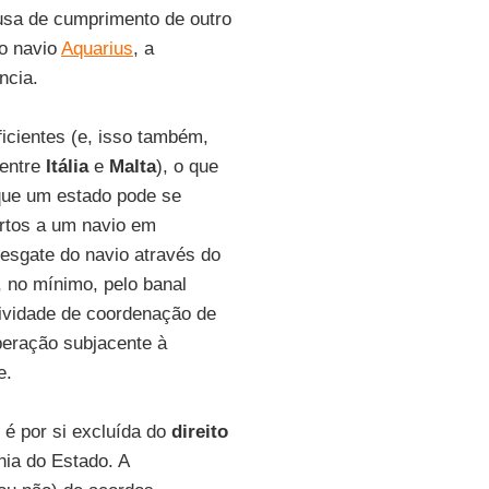
usa de cumprimento de outro
do navio
Aquarius
, a
ncia.
icientes (e, isso também,
 entre
Itália
e
Malta
), o que
 que um estado pode se
ortos a um navio em
resgate do navio através do
, no mínimo, pelo banal
tividade de coordenação de
operação subjacente à
e.
 é por si excluída do
direito
nia do Estado. A