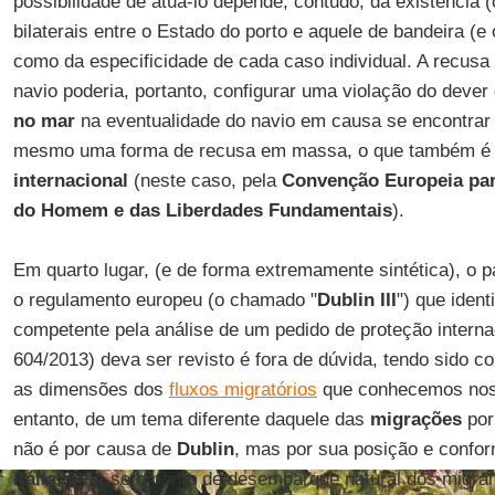
possibilidade de atuá-lo depende, contudo, da existência 
bilaterais entre o Estado do porto e aquele de bandeira (e
como da especificidade de cada caso individual. A recusa
navio poderia, portanto, configurar uma violação do dever
no mar
na eventualidade do navio em causa se encontrar 
mesmo uma forma de recusa em massa, o que também é 
internacional
(neste caso, pela
Convenção Europeia par
do Homem e das Liberdades Fundamentais
).
Em quarto lugar, (e de forma extremamente sintética), o 
o regulamento europeu (o chamado "
Dublin III
") que iden
competente pela análise de um pedido de proteção interna
604/2013) deva ser revisto é fora de dúvida, tendo sido 
as dimensões dos
fluxos migratórios
que conhecemos nos 
entanto, de um tema diferente daquele das
migrações
por
não é por causa de
Dublin
, mas por sua posição e confo
Itália
torna-se o ponto de desembarque natural dos migran