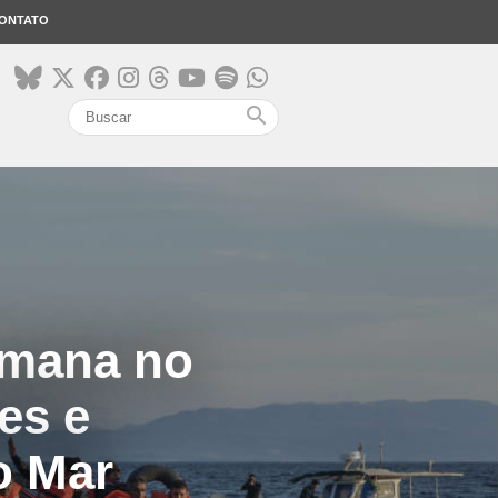
ONTATO
search
umana no
es e
o Mar