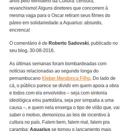
anos pelo Ministério da Cultura: censura,
revanchismo! Alguns diretores que concorrem à
mesma vaga para o Oscar retiram seus filmes do
páreo em solidariedade a Aquarius: absurdo,
encrenca!
O comentário é de
Roberto Sadovski
, publicado no
seu blog, 30-08-2016.
As últimas semanas foram bombardeadas com
notícias relacionadas ao segundo longa do
pernambucano
Kleber Mendonça Filho
. Do lado de
cá, o público parece se dividir em quem apoia a obra
e todos com ela envolvidos – seja com sintonia
ideológica e/ou partidária, seja por simpatia a uma
causa –, e quem nela enxerga o tipo de vilão que, vai
saber o motivo, demonizou as leis de incentivo à
cultura no país. Falem bem, falem mal, falem pra
caramba:
Aquarius
se tornou o lançamento mais