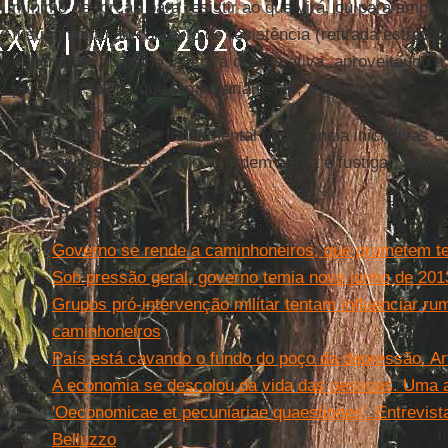
mínimo de forças para resistir ao que virá, ou para ampli
fustigamento no contexto de resistência (retirada estraté
imperativo, no plano tático, a defesa ativa, aproveitando a
para furar, ainda que temporariamente, o cerco.
Nesse sentido, é de fundamental importância iniciativas 
petroleiros
, por exemplo. A ordem agora é fustigar, politiza
Leia mais
Governo se rende a caminhoneiros, que prometem te
Sob pressão geral, governo temia novo junho de 201
Grupos pró-intervenção militar tentam influenciar r
caminhoneiros
País está cavando o fundo do poço da depressão. Ar
A economia se descolou da vida das pessoas. Uma 
'Oeconomicae et pecuniariae quaestiones'. Entrevis
Belluzzo