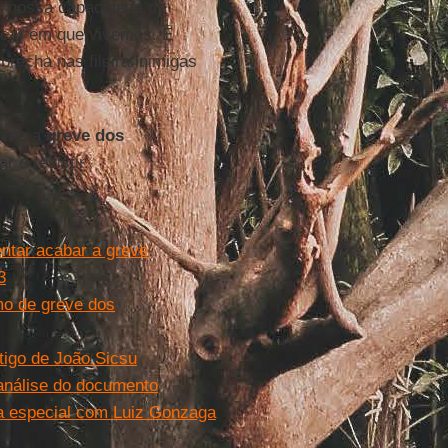
ar nossa capacidade de
gica) em que vivemos. É
 brecha nas fileira inimigas
como a
greve dos
r e resistir.
ntar acabar a greve
3
umo de greve dos
tigo de João Sicsu
análise do documento
ta especial com Luiz Gonzaga