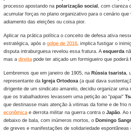
processo apostando na
polarização social
, com clareza 
acumular forças no plano organizativo para o cenário que vi
adiamento das eleições ou coisa pior.
Aplicar na prática política o conceito de defesa ativa ness
estratégica, após o
golpe de 2016
, implica fustigar o inim
disputa intraburguesa revelou essa fratura. A
esquerda
não
mas a
direita
pode ter atiçado um formigueiro que poderá f
Lembremos que em janeiro de 1905, na
Rússia tsarista
, 
representante da
Igreja Ortodoxa
(a qual dava sustentaç
dirigente de um sindicato amarelo, decidiu organizar uma 
que os trabalhadores levassem uma petição ao "papai"
Ts
que destinasse mais atenção à vitimas da fome e de frio 
econômica
e derrota militar na guerra contra o
Japão
. Ao
debaixo de bala, com inúmeros mortos, o
Domingo Sangr
de greves e manifestações de solidariedade espontâneas 