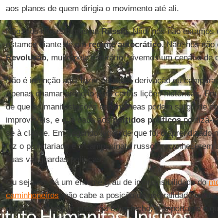
aos planos de quem dirigia o movimento até ali.
Não, nós não estamos na
Rússia
. Não, nós não estamos
estamos diante de um
regime autocrático
. Não, nós não
Revolução
, muito pelo contrário, vivemos um cenário de 
Não é intenção aqui fazer qualquer derivação ou compara
Apenas chamar atenção para certas lições históricas. Em p
de que as manifestações espontâneas podem surgir de co
improváveis, e que cabe aos
partidos políticos
politizá-
se à classe. Em segundo lugar, de que foi o aprendizado 
fez o proletariado e o campesinato russos reconhecerem 
suas vanguardas políticas.
Ou seja, se há um enorme grau de imprevisibilidade do
mo
caminhoneiros
, não cabe a posição de neutralidade ou de
passiva). Qualquer que seja o desfecho, o importante é