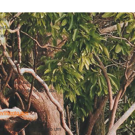
 em 1917. Não, nós não
 estamos às portas da
cerco e aniquilamento.
ção histórica mecânica.
rimeiro lugar, para o fato
ntextos dos mais
las se somando, vinculando-
nas ruas e nas greves que
as palavras de ordem das
vimento dos
 afastamento (defesa
 que tenhamos acumulado um