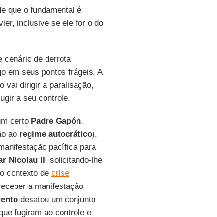
de que o fundamental é
er, inclusive se ele for o do
e cenário de derrota
igo em seus pontos frágeis. A
 vai dirigir a paralisação,
ugir a seu controle.
um certo
Padre Gapón
,
ão ao
regime autocrático
),
manifestação pacífica para
ar Nicolau
II
, solicitando-lhe
no contexto de
crise
 receber a manifestação
ento
desatou um conjunto
que fugiram ao controle e