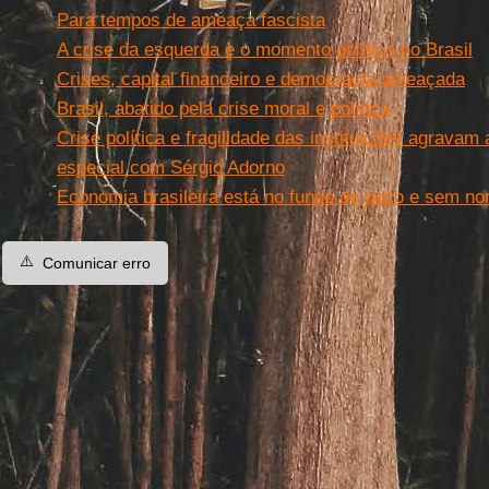
Para tempos de ameaça fascista
A crise da esquerda e o momento político no Brasil
Crises, capital financeiro e democracia ameaçada
Brasil, abatido pela crise moral e política
Crise política e fragilidade das instituições agravam 
especial com Sérgio Adorno
Economia brasileira está no fundo do poço e sem no
⚠️
Comunicar erro