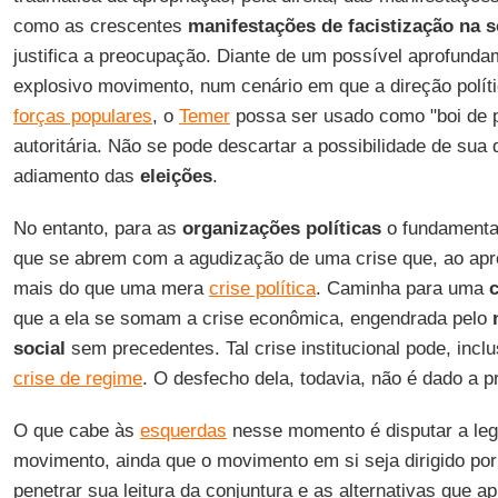
como as crescentes
manifestações de facistização na s
justifica a preocupação. Diante de um possível aprofunda
explosivo movimento, num cenário em que a direção polít
forças populares
, o
Temer
possa ser usado como "boi de 
autoritária. Não se pode descartar a possibilidade de sua
adiamento das
eleições
.
No entanto, para as
organizações políticas
o fundamental
que se abrem com a agudização de uma crise que, ao apr
mais do que uma mera
crise política
. Caminha para uma
c
que a ela se somam a crise econômica, engendrada pelo
social
sem precedentes. Tal crise institucional pode, inclu
crise de regime
. O desfecho dela, todavia, não é dado a pr
O que cabe às
esquerdas
nesse momento é disputar a legi
movimento, ainda que o movimento em si seja dirigido po
penetrar sua leitura da conjuntura e as alternativas que ap