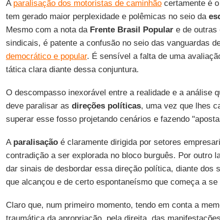
A
paralisação dos motoristas de caminhão
certamente é o 
tem gerado maior perplexidade e polêmicas no seio da
es
Mesmo com a nota da
Frente Brasil Popular
e de outras 
sindicais, é patente a confusão no seio das vanguardas d
democrático e popular
. É sensível a falta de uma avaliação
tática clara diante dessa conjuntura.
O descompasso inexorável entre a realidade e a análise qu
deve paralisar as
direções políticas
, uma vez que lhes 
superar esse fosso projetando cenários e fazendo "apostas
A
paralisação
é claramente dirigida por setores empresar
contradição a ser explorada no bloco burguês. Por outro 
dar sinais de desbordar essa direção política, diante dos s
que alcançou e de certo espontaneísmo que começa a se
Claro que, num primeiro momento, tendo em conta a memór
traumática da apropriação, pela direita, das manifestaçõe