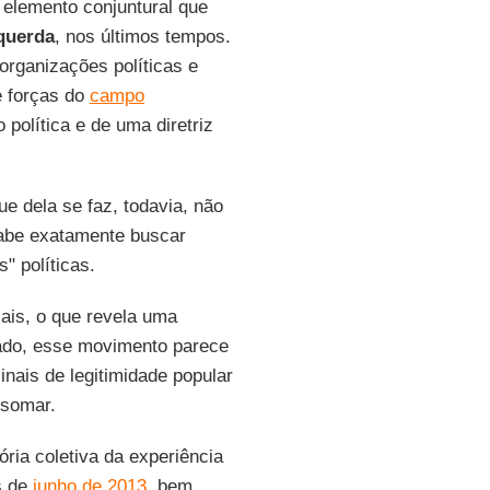
elemento conjuntural que
querda
, nos últimos tempos.
organizações políticas e
e forças do
campo
 política e de uma diretriz
e dela se faz, todavia, não
cabe exatamente buscar
" políticas.
iais, o que revela uma
lado, esse movimento parece
inais de legitimidade popular
 somar.
ia coletiva da experiência
s de
junho de 2013
, bem