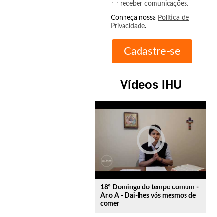
receber comunicações.
Conheça nossa
Política de
Privacidade
.
Vídeos IHU
play_circle_outline
18º Domingo do tempo comum -
Ano A - Dai-lhes vós mesmos de
comer