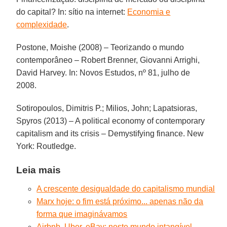
do capital? In: sítio na internet:
Economia e
complexidade
.
Postone, Moishe (2008) – Teorizando o mundo
contemporâneo – Robert Brenner, Giovanni Arrighi,
David Harvey. In: Novos Estudos, nº 81, julho de
2008.
Sotiropoulos, Dimitris P.; Milios, John; Lapatsioras,
Spyros (2013) – A political economy of contemporary
capitalism and its crisis – Demystifying finance. New
York: Routledge.
Leia mais
A crescente desigualdade do capitalismo mundial
Marx hoje: o fim está próximo... apenas não da
forma que imaginávamos
Airbnb, Uber, eBay: neste mundo intangível,