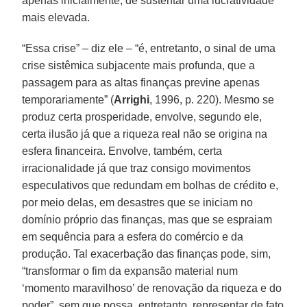
apenas inicialmente, de sustentar uma lucratividade
mais elevada.
“Essa crise” – diz ele – “é, entretanto, o sinal de uma
crise sistêmica subjacente mais profunda, que a
passagem para as altas finanças previne apenas
temporariamente” (
Arrighi
, 1996, p. 220). Mesmo se
produz certa prosperidade, envolve, segundo ele,
certa ilusão já que a riqueza real não se origina na
esfera financeira. Envolve, também, certa
irracionalidade já que traz consigo movimentos
especulativos que redundam em bolhas de crédito e,
por meio delas, em desastres que se iniciam no
domínio próprio das finanças, mas que se espraiam
em sequência para a esfera do comércio e da
produção. Tal exacerbação das finanças pode, sim,
“transformar o fim da expansão material num
‘momento maravilhoso’ de renovação da riqueza e do
poder”, sem que possa, entretanto, representar de fato