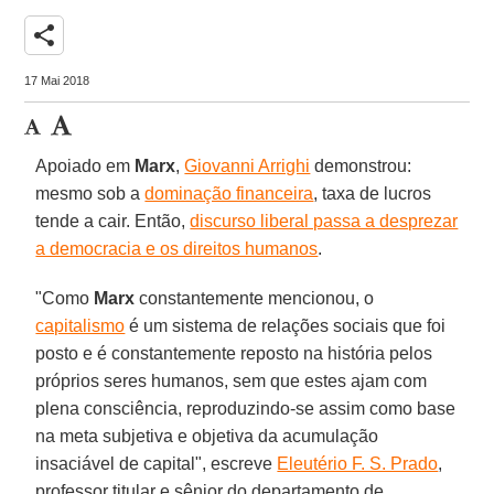
share
17 Mai 2018
Apoiado em
Marx
,
Giovanni Arrighi
demonstrou:
mesmo sob a
dominação financeira
, taxa de lucros
tende a cair. Então,
discurso liberal passa a desprezar
a democracia e os direitos humanos
.
"Como
Marx
constantemente mencionou, o
capitalismo
é um sistema de relações sociais que foi
posto e é constantemente reposto na história pelos
próprios seres humanos, sem que estes ajam com
plena consciência, reproduzindo-se assim como base
na meta subjetiva e objetiva da acumulação
insaciável de capital", escreve
Eleutério F. S. Prado
,
professor titular e sênior do departamento de