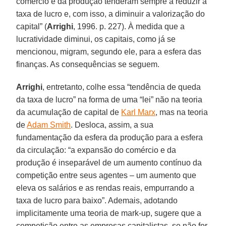
comércio e da produção tenderam sempre a reduzir a
taxa de lucro e, com isso, a diminuir a valorização do
capital” (
Arrighi
, 1996. p. 227). À medida que a
lucratividade diminui, os capitais, como já se
mencionou, migram, segundo ele, para a esfera das
finanças. As consequências se seguem.
Arrighi
, entretanto, colhe essa “tendência de queda
da taxa de lucro” na forma de uma “lei” não na teoria
da acumulação de capital de
Karl Marx
, mas na teoria
de
Adam Smith
. Desloca, assim, a sua
fundamentação da esfera da produção para a esfera
da circulação: “a expansão do comércio e da
produção é inseparável de um aumento contínuo da
competição entre seus agentes – um aumento que
eleva os salários e as rendas reais, empurrando a
taxa de lucro para baixo”. Ademais, adotando
implicitamente uma teoria de mark-up, sugere que a
competição entre as empresas capitalistas, se não for