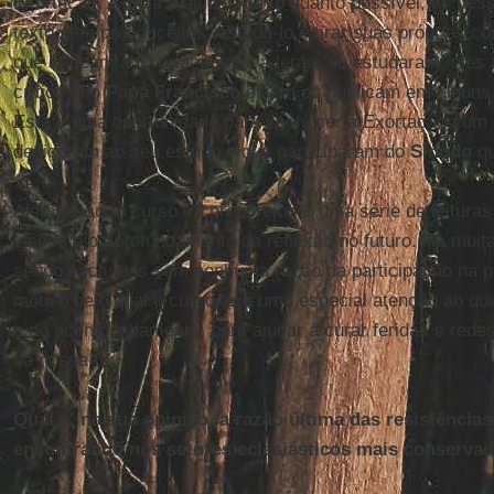
Exortação. A ideia é ajudar, tanto quanto possível, as p
texto sem preconceitos, estudá-lo e tirar suas próprias c
que criticam a Exortação não a leram ou estudaram; eles
críticos do
Papa Francisco
dizem ou publicam em alguns
Esta é uma oportunidade para conhecer a Exortação com 
dedicaram ao seu estudo e que participaram do
Sínodo
qu
Além disso, o curso irá proporcionar uma série de leitur
visões e o aprofundamento da reflexão no futuro. Há mu
sendo excluídas sem nenhuma razão da participação na p
motivo pelo qual o curso terá uma especial atenção ao qu
e do acompanhamento, para ajudar a curar feridas e rede
da nossa fé.
Qual é, na sua opinião, a razão última das resistências
encontrando nos setores eclesiásticos mais conserva