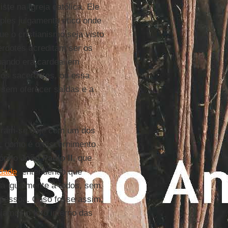
te na Igreja católica. Ele
mples julgamento ético onde
ue o cristianismo seja visto
erdotes acreditam ser os
uando era cardeal em
 dos sacerdotes, ou essa
r sem oferecer saídas e a
tram-se hoje com um dos
r, como é o discernimento
róprio
João Paulo II
, que
idade
, entendendo que
a igualmente a todos, sem
 pessoa. Caso fosse assim,
íamos o foro interno das