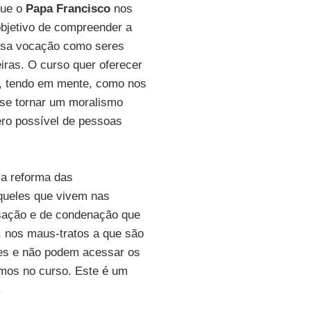
que o
Papa Francisco
nos
objetivo de compreender a
ossa vocação como seres
ras. O curso quer oferecer
da, tendo em mente, como nos
e se tornar um moralismo
ero possível de pessoas
a reforma das
queles que vivem nas
usação e de condenação que
, nos maus-tratos a que são
res e não podem acessar os
mos no curso. Este é um
.