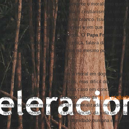
O
Papa Bento XVI
criticou duramente o moralismo que exis
dizia que é uma atitude que reduz o cristianismo a um si
os raciocínios são do tipo preto ou branco. Isso fez com q
como um ideal abstrato e inatingível e em que muitos sac
donos das consciências dos leigos. O
Papa Francisco
, q
Buenos Aires
, seguindo essa crítica, falava da moralina
atitude que tende a colocar todos no mesmo pote, a julga
condenar em vez de reconciliar.
Aqueles que queriam converter a moral em dogma, encon
mais belos princípios evangélicos, mas difícil de assimila
moral de cada situação e de cada caso em concreto. O p
eles usam para criticar
Francisco
, falou da
lei da gradual
nenhuma norma moral pode ser generalizada, nem aplicad
levar em consideração as circunstâncias da vida de cada
perderíamos a centralidade da dignidade humana e invadir
pessoas.