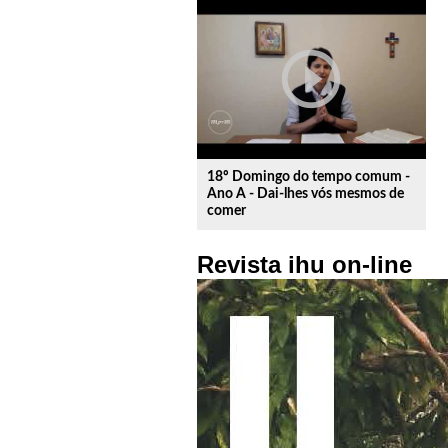
play_circle_outline
18º Domingo do tempo comum -
Ano A - Dai-lhes vós mesmos de
comer
Revista ihu on-line