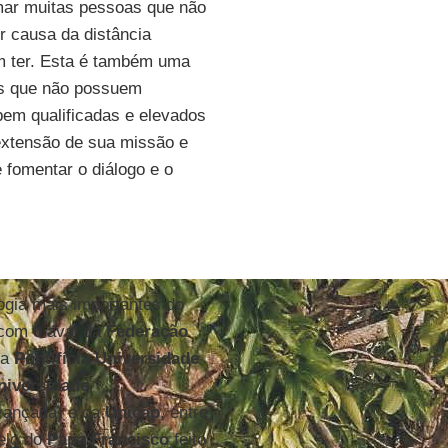
rmar muitas pessoas que não
r causa da distância
am ter. Esta é também uma
ões que não possuem
em qualificadas e elevados
 extensão de sua missão e
 fomentar o diálogo e o
ogia mais importantes do
com o aval da
Federação
da
Pontifícia Universidade
niversidade
vançada) e da
Unicap
, entre
elo do
Papa Francisco
feito