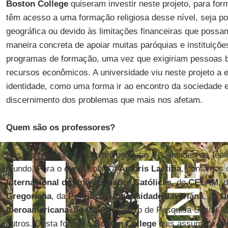
Boston College
quiseram investir neste projeto, para fo
têm acesso a uma formação religiosa desse nível, seja po
geográfica ou devido às limitações financeiras que poss
maneira concreta de apoiar muitas paróquias e instituiç
programas de formação, uma vez que exigiriam pessoas b
recursos econômicos. A universidade viu neste projeto a
identidade, como uma forma ir ao encontro da sociedade e
discernimento dos problemas que mais nos afetam.
Quem são os professores?
Nossos professores são teólogos das Faculdades de Teol
mundo. Para o curso sobre a
Amoris Laetitia
, contamos 
Internacional de Universidades Católicas
, do
CELAM
, 
Gregoriana
, da
Pontifícia Universidade Javeriana
, da
U
Iberoamericana
, do
CISAV
(Centro de Pesquisa Social A
outros. Desta forma, o
Boston College
quis assumir o ap