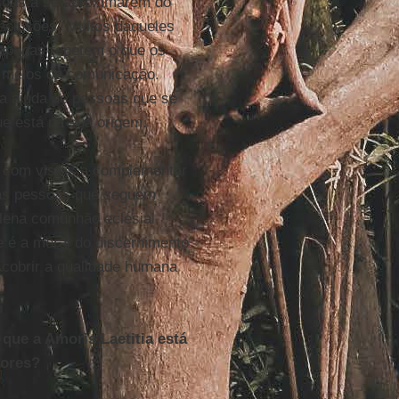
essoas a se aproximarem do
onclusões. Muitos daqueles
 apenas repetem o que os
 meios de comunicação.
a ajuda de pessoas que se
e está na sua origem.
as com vistas a complementar
itas pessoas que seguem
lena comunhão eclesial,
e é a moral do discernimento
scobrir a qualidade humana
 que a Amoris Laetitia está
dores?