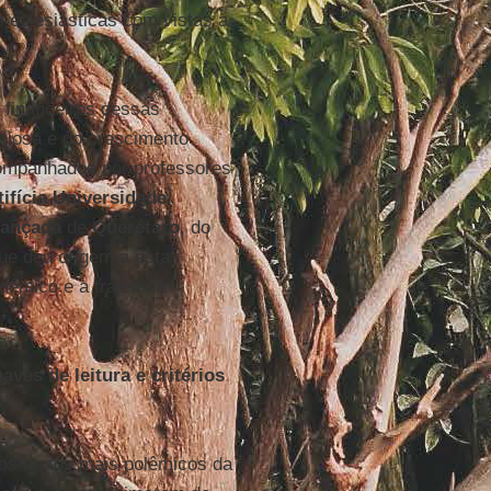
s eclesiásticas com vistas a
 financeiros dessas
igiosa e do crescimento
companhados por professores
ifícia Universidade
Avançada
de
Querétaro
, do
ue deu origem a esta
dêmico e a trajetória
ves de leitura e critérios
?
os textos mais polêmicos da