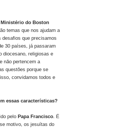
 Ministério do Boston
São temas que nos ajudam a
s desafios que precisamos
de 30 países, já passaram
o diocesano, religiosas e
ue não pertencem a
as questões porque se
 isso, convidamos todos e
m essas características?
ido pelo
Papa Francisco
. É
se motivo, os jesuítas do