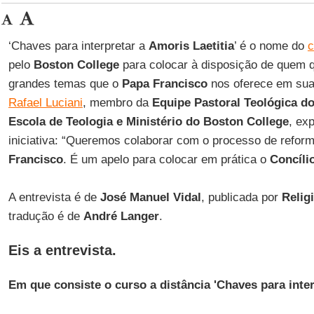
‘Chaves para interpretar a
Amoris Laetitia
’ é o nome do
c
pelo
Boston College
para colocar à disposição de quem q
grandes temas que o
Papa Francisco
nos oferece em su
Rafael Luciani
, membro da
Equipe Pastoral Teológica 
Escola de Teologia e Ministério do Boston College
, ex
iniciativa: “Queremos colaborar com o processo de refo
Francisco
. É um apelo para colocar em prática o
Concílio
A entrevista é de
José Manuel Vidal
, publicada por
Relig
tradução é de
André Langer
.
Eis a entrevista.
Em que consiste o curso a distância 'Chaves para inter