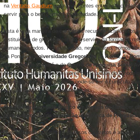
na
Veritatis Gaudium
para criar pontes entre as faculdade
servir para o bem comum da sociedade.
Esta é uma maneira de colocar os recursos acadêmicos e
instituições de grande prestígio a serviço da formação rel
humano de todos. Por esta razão, neste curso, somos a
da Pontifícia
Universidade Gregoriana
de
Roma
, da
Pont
Javeriana
de
Bogotá
e do
Centro de Pesquisa Social 
México
. Alguns dos professores participaram do Sínodo q
Exortação. No portal do curso pode-se ver o currículo aca
eclesial de cada um dos professores.
O curso terá um lado prático em termos de fornecer cha
para a aplicação da exortação apostólica de Francisco
Sim, há temas que tratam de casos concretos e abordam 