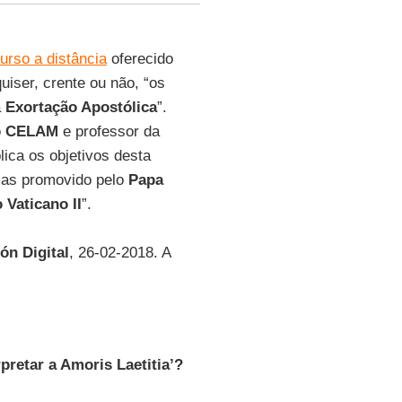
urso a distância
oferecido
uiser, crente ou não, “os
a
Exortação Apostólica
”.
do CELAM
e professor da
plica os objetivos desta
rmas promovido pelo
Papa
 Vaticano II
”.
ión Digital
, 26-02-2018. A
pretar a Amoris Laetitia’?