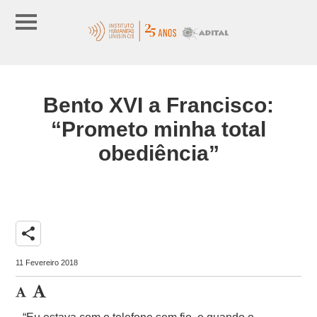
Bento XVI a Francisco:
“Prometo minha total
obediência”
share
11 Fevereiro 2018