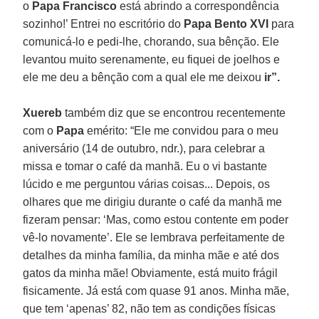
o
Papa Francisco
está abrindo a correspondência
sozinho!’ Entrei no escritório do
Papa Bento XVI
para
comunicá-lo e pedi-lhe, chorando, sua bênção. Ele
levantou muito serenamente, eu fiquei de joelhos e
ele me deu a bênção com a qual ele me deixou
ir”.
Xuereb
também diz que se encontrou recentemente
com o
Papa
emérito: “Ele me convidou para o meu
aniversário (14 de outubro, ndr.), para celebrar a
missa e tomar o café da manhã. Eu o vi bastante
lúcido e me perguntou várias coisas... Depois, os
olhares que me dirigiu durante o café da manhã me
fizeram pensar: ‘Mas, como estou contente em poder
vê-lo novamente’. Ele se lembrava perfeitamente de
detalhes da minha família, da minha mãe e até dos
gatos da minha mãe! Obviamente, está muito frágil
fisicamente. Já está com quase 91 anos. Minha mãe,
que tem ‘apenas’ 82, não tem as condições físicas