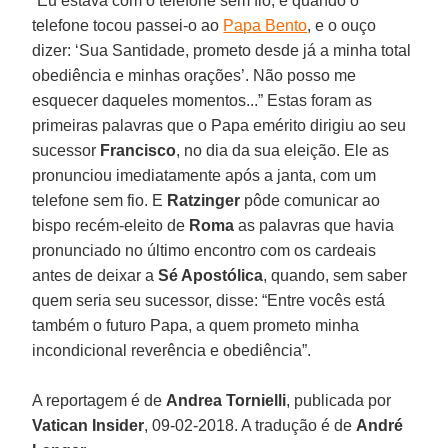
“Eu estava com o telefone sem fio, e quando o
telefone tocou passei-o ao
Papa Bento
, e o ouço
dizer: ‘Sua Santidade, prometo desde já a minha total
obediência e minhas orações’. Não posso me
esquecer daqueles momentos...” Estas foram as
primeiras palavras que o Papa emérito dirigiu ao seu
sucessor
Francisco
, no dia da sua eleição. Ele as
pronunciou imediatamente após a janta, com um
telefone sem fio. E
Ratzinger
pôde comunicar ao
bispo recém-eleito de
Roma
as palavras que havia
pronunciado no último encontro com os cardeais
antes de deixar a
Sé Apostólica
, quando, sem saber
quem seria seu sucessor, disse: “Entre vocês está
também o futuro Papa, a quem prometo minha
incondicional reverência e obediência”.
A reportagem é de
Andrea Tornielli
, publicada por
Vatican Insider
, 09-02-2018. A tradução é de
André