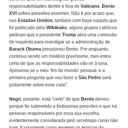
responsabilidades dentro e fora do
Vaticano
.
Bento
XVI
sofreu pressões enormes. Não é por acaso que,
nos
Estados Unidos
, também com base naquilo que
foi publicado pelo
Wikileaks
, alguns grupos católicos
pediram que o presidente
Trump
abra uma comissão
de inquérito para investigar se a administração de
Barack Obama
pressionou Bento. Por enquanto,
continua sendo um mistério gravíssimo, mas estou
certo de que as responsabilidades vão vir à tona.
Aproxima-se o meu ‘fim do mundo’ pessoal, e a
primeira pergunta que vou fazer a
São Pedro
será
justamente sobre esse caso”.
Negri
, portanto, está “certo” de que
Bento
deixou
porque foi submetido a fortíssimas pressões e que há
pessoas responsáveis por essa sua escolha,
evidentemente considerada pelo arcebispo como não
livre. Exatamente como repetem os teóricos da