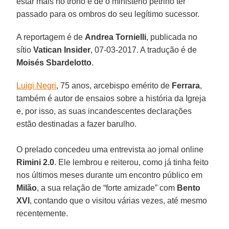
estar mais no trono e de o ministério petrino ter
passado para os ombros do seu legítimo sucessor.
A reportagem é de
Andrea Tornielli
, publicada no
sítio
Vatican Insider
, 07-03-2017. A tradução é de
Moisés Sbardelotto
.
Luigi Negri
, 75 anos, arcebispo emérito de
Ferrara
,
também é autor de ensaios sobre a história da Igreja
e, por isso, as suas incandescentes declarações
estão destinadas a fazer barulho.
O prelado concedeu uma entrevista ao jornal online
Rimini 2.0
. Ele lembrou e reiterou, como já tinha feito
nos últimos meses durante um encontro público em
Milão
, a sua relação de “forte amizade” com
Bento
XVI
, contando que o visitou várias vezes, até mesmo
recentemente.