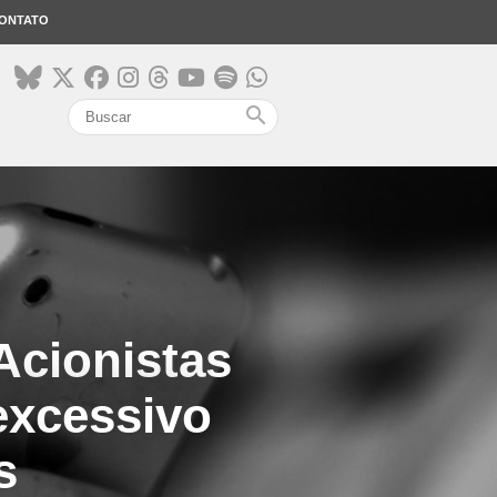
ONTATO
search
Acionistas
excessivo
s