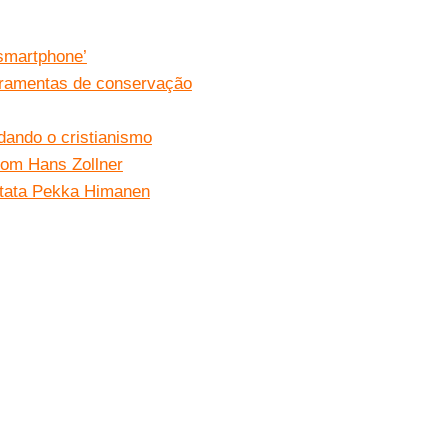
smartphone’
rramentas de conservação
ando o cristianismo
 com Hans Zollner
stata Pekka Himanen