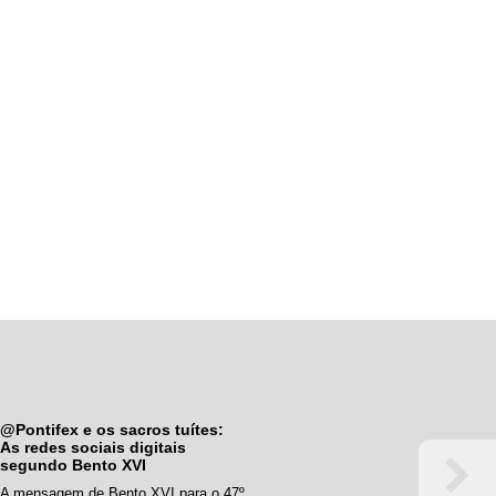
@Pontifex e os sacros tuítes:
As redes sociais digitais
segundo Bento XVI
A mensagem de Bento XVI para o 47º