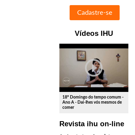
Vídeos IHU
play_circle_outline
18º Domingo do tempo comum -
Ano A - Dai-lhes vós mesmos de
comer
Revista ihu on-line