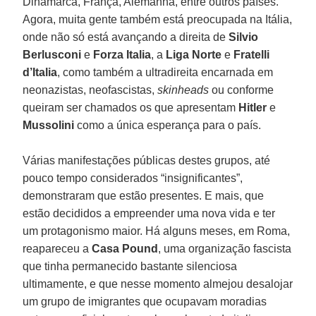
Dinamarca, França, Alemanha, entre outros países.
Agora, muita gente também está preocupada na Itália,
onde não só está avançando a direita de
Silvio
Berlusconi
e
Forza Italia
, a
Liga Norte
e
Fratelli
d’Italia
, como também a ultradireita encarnada em
neonazistas, neofascistas,
skinheads
ou conforme
queiram ser chamados os que apresentam
Hitler
e
Mussolini
como a única esperança para o país.
Várias manifestações públicas destes grupos, até
pouco tempo considerados “insignificantes”,
demonstraram que estão presentes. E mais, que
estão decididos a empreender uma nova vida e ter
um protagonismo maior. Há alguns meses, em Roma,
reapareceu a
Casa Pound
, uma organização fascista
que tinha permanecido bastante silenciosa
ultimamente, e que nesse momento almejou desalojar
um grupo de imigrantes que ocupavam moradias