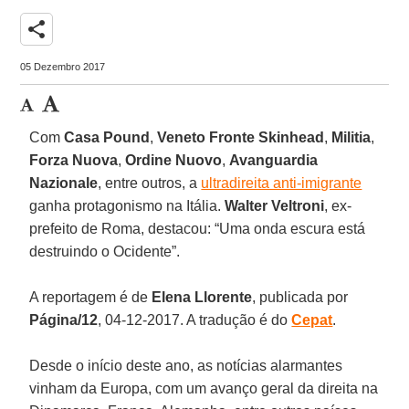
share
05 Dezembro 2017
Com
Casa Pound
,
Veneto Fronte Skinhead
,
Militia
,
Forza Nuova
,
Ordine Nuovo
,
Avanguardia
Nazionale
, entre outros, a
ultradireita anti-imigrante
ganha protagonismo na Itália.
Walter Veltroni
, ex-
prefeito de Roma, destacou: “Uma onda escura está
destruindo o Ocidente”.
A reportagem é de
Elena Llorente
, publicada por
Página/12
, 04-12-2017. A tradução é do
Cepat
.
Desde o início deste ano, as notícias alarmantes
vinham da Europa, com um avanço geral da direita na