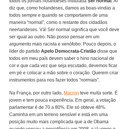
todos os jornais holandeses intitulada
Ser normal
. Aí
diz que, como holandeses, damos as boas-vindas a
todos sempre e quando se comportarem de uma
maneira “normal”, como o restante dos cidadãos
neerlandeses. Vá! Ser normal significa que você deve
ser igual ao outro. Não posso pensar em um
argumento mais racista e xenófobo. Pouco depois, o
líder do partido
Apelo Democrata-Cristão
disse que
todos em meu país devem saber o hino nacional de
cor e que cada vez que seja escutado, devemos ficar
em pé e colocar a mão sobre o coração. Querem criar
instrumentos para nos fazer todos “normais”.
Na França, por outro lado,
Macron
teve muita sorte. É
jovem e tem pouca experiência. Em geral, a votação
parlamentar é de 70 a 80%. Ele só obteve 48%.
Caminha em um terreno sensível e está em uma
posição muito mais complicada que a de Obama
quando venceu a presidência em 2008, e já vimos o