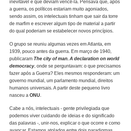
inevitável e que deviam vencê-la. Pensava que, após
a guerra, os políticos estariam muito agoniados,
sendo assim, os intelectuais tinham que sair da torre
de marfim e escrever algum tipo de material a partir
do qual poderiam se estabelecer novos princípios.
O grupo se reuniu algumas vezes em Atlanta, em
1939, pouco antes da guerra. Em março de 1940,
publicaram
The city of man. A declaration on world
democracy
, onde se perguntavam: o que precisamos
fazer após a Guerra? Eles mesmos responderam: um
governo mundial, um parlamento mundial, direitos
humanos universais. A partir deste pequeno livro
nasceu a
ONU
.
Cabe a nós, intelectuais - gente privilegiada que
podemos viver cuidando de ideias e do significado
das palavras -, unir-nos, explicar o que ocorre e como
avançar. Estamos atolados entre dois paradigmas