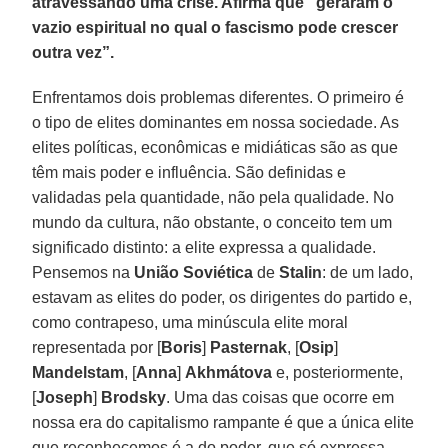
atravessando uma crise. Afirma que “geraram o
vazio espiritual no qual o fascismo pode crescer
outra vez”.
Enfrentamos dois problemas diferentes. O primeiro é
o tipo de elites dominantes em nossa sociedade. As
elites políticas, econômicas e midiáticas são as que
têm mais poder e influência. São definidas e
validadas pela quantidade, não pela qualidade. No
mundo da cultura, não obstante, o conceito tem um
significado distinto: a elite expressa a qualidade.
Pensemos na
União Soviética
de
Stalin
: de um lado,
estavam as elites do poder, os dirigentes do partido e,
como contrapeso, uma minúscula elite moral
representada por [
Boris
]
Pasternak
, [
Osip
]
Mandelstam
, [
Anna
]
Akhmátova
e, posteriormente,
[
Joseph
]
Brodsky
. Uma das coisas que ocorre em
nossa era do capitalismo rampante é que a única elite
que reconhecemos é a do poder, que só expressa