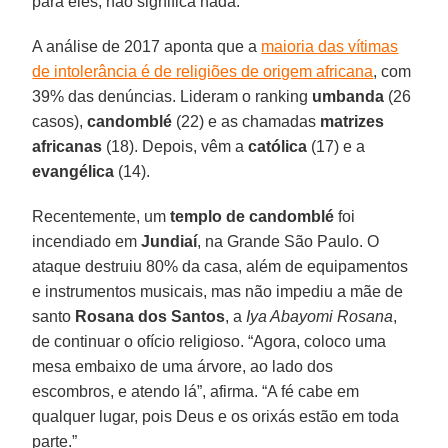
para eles, não significa nada.”
A análise de 2017 aponta que a
maioria das vítimas
de intolerância é de religiões de origem africana
, com
39% das denúncias. Lideram o ranking
umbanda
(26
casos),
candomblé
(22) e as chamadas
matrizes
africanas
(18). Depois, vêm a
católica
(17) e a
evangélica
(14).
Recentemente, um
templo de candomblé
foi
incendiado em
Jundiaí
, na Grande São Paulo. O
ataque destruiu 80% da casa, além de equipamentos
e instrumentos musicais, mas não impediu a mãe de
santo
Rosana dos Santos
, a
Iya Abayomi Rosana
,
de continuar o ofício religioso. “Agora, coloco uma
mesa embaixo de uma árvore, ao lado dos
escombros, e atendo lá”, afirma. “A fé cabe em
qualquer lugar, pois Deus e os orixás estão em toda
parte.”