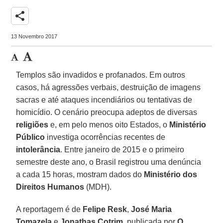
share
13 Novembro 2017
Templos são invadidos e profanados. Em outros
casos, há agressões verbais, destruição de imagens
sacras e até ataques incendiários ou tentativas de
homicídio. O cenário preocupa adeptos de diversas
religiões
e, em pelo menos oito Estados, o
Ministério
Público
investiga ocorrências recentes de
intolerância
. Entre janeiro de 2015 e o primeiro
semestre deste ano, o Brasil registrou uma denúncia
a cada 15 horas, mostram dados do
Ministério dos
Direitos Humanos
(MDH).
A reportagem é de
Felipe Resk
,
José Maria
Tomazela
e
Jonathas Cotrim
, publicada por
O