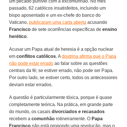
um pecado punível com a excomunhão. No mês
passado, 62 católicos insatisfeitos, incluindo um
bispo aposentado e um ex-chefe do banco do
Vaticano,
publicaram uma carta aberta
acusando
Francisco
de sete ocorrências específicas de
ensino
herético
.
Acusar um Papa atual de heresia é a opção nuclear
em
conflitos católicos
. A
doutrina afirma que o Papa
não pode estar errado
ao falar sobre as questões
centrais da fé; se estiver errado, não pode ser Papa.
Por outro lado, se estiver certo, todos os antecessores
deviam estar errados.
A questão é particularmente tóxica, porque é quase
completamente teórica. Na prática, em grande parte
do mundo, os casais
divorciados e recasados
recebem a
comunhão
rotineiramente. O
Papa
Francisco
não está propondo uma revolução, mas o