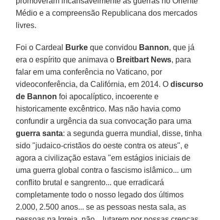
promoveram incansavelmente as guerras no Oriente
Médio e a compreensão Republicana dos mercados
livres.
Foi o Cardeal
Burke
que convidou
Bannon
, que já
era o espírito que animava o
Breitbart News
, para
falar em uma conferência no Vaticano, por
videoconferência, da Califórnia, em 2014. O
discurso
de Bannon
foi apocalíptico, incoerente e
historicamente excêntrico. Mas não havia como
confundir a urgência da sua convocação para uma
guerra santa
: a segunda guerra mundial, disse, tinha
sido "judaico-cristãos do oeste contra os ateus", e
agora a civilização estava "em estágios iniciais de
uma guerra global contra o fascismo islâmico... um
conflito brutal e sangrento... que erradicará
completamente todo o nosso legado dos últimos
2.000, 2.500 anos... se as pessoas nesta sala, as
pessoas na Igreja, não... lutarem por nossas crenças,