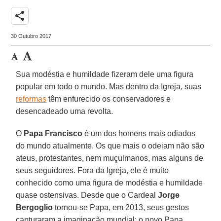
share
30 Outubro 2017
Sua modéstia e humildade fizeram dele uma figura
popular em todo o mundo. Mas dentro da Igreja, suas
reformas
têm enfurecido os conservadores e
desencadeado uma revolta.
O
Papa Francisco
é um dos homens mais odiados
do mundo atualmente. Os que mais o odeiam não são
ateus, protestantes, nem muçulmanos, mas alguns de
seus seguidores. Fora da Igreja, ele é muito
conhecido como uma figura de modéstia e humildade
quase ostensivas. Desde que o Cardeal
Jorge
Bergoglio
tornou-se Papa, em 2013, seus gestos
capturaram a imaginação mundial: o novo Papa