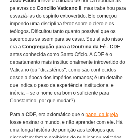
João Paulo II
teve o cuidado de nunca repudiar as
palavras do
Concílio Vaticano II
, mas trabalhou para
esvaziá-las do espírito extrovertido. Ele começou
impondo uma disciplina feroz sobre o clero e os
teólogos. Dificultou tanto quanto possível que os
sacerdotes saíssem para se casar. Seu aliado nisso
era a
Congregação para a Doutrina da Fé
-
CDF
,
antes conhecida como Santo Ofício. A CDF é o
departamento mais institucionalmente introvertido do
Vaticano (ou "dicastérios", como são conhecidos
desde a época dos impérios romanos; é um detalhe
que indica o peso da experiência institucional e
inércia – se o nome era bom o suficiente para
Constantino, por que mudar?).
Para a
CDF
, era axiomático que o
papel da Igreja
fosse ensinar o mundo, e não aprender com ele. Há
uma longa história de punição aos teólogos que
discordam: foram proibidos de publicar ou retirados