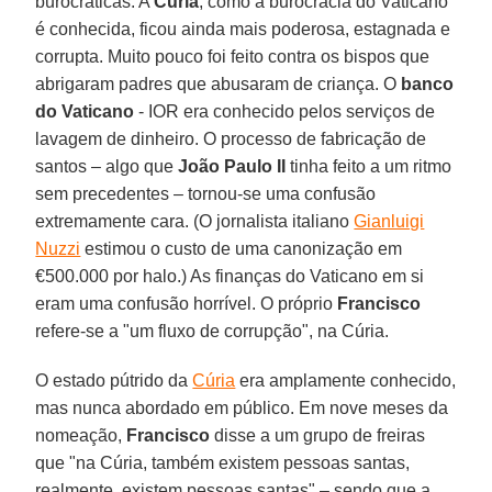
burocráticas. A
Cúria
, como a burocracia do Vaticano
é conhecida, ficou ainda mais poderosa, estagnada e
corrupta. Muito pouco foi feito contra os bispos que
abrigaram padres que abusaram de criança. O
banco
do Vaticano
- IOR era conhecido pelos serviços de
lavagem de dinheiro. O processo de fabricação de
santos – algo que
João Paulo II
tinha feito a um ritmo
sem precedentes – tornou-se uma confusão
extremamente cara. (O jornalista italiano
Gianluigi
Nuzzi
estimou o custo de uma canonização em
€500.000 por halo.) As finanças do Vaticano em si
eram uma confusão horrível. O próprio
Francisco
refere-se a "um fluxo de corrupção", na Cúria.
O estado pútrido da
Cúria
era amplamente conhecido,
mas nunca abordado em público. Em nove meses da
nomeação,
Francisco
disse a um grupo de freiras
que "na Cúria, também existem pessoas santas,
realmente, existem pessoas santas" – sendo que a