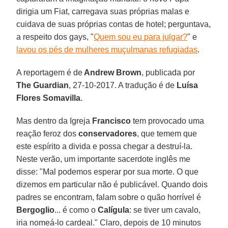
dirigia um Fiat, carregava suas próprias malas e
cuidava de suas próprias contas de hotel; perguntava,
a respeito dos gays, "
Quem sou eu para julgar?
" e
lavou os pés de mulheres muçulmanas refugiadas
.
A reportagem é de
Andrew Brown
, publicada por
The Guardian
, 27-10-2017. A tradução é de
Luísa
Flores Somavilla
.
Mas dentro da Igreja
Francisco
tem provocado uma
reação feroz dos
conservadores
, que temem que
este espírito a divida e possa chegar a destruí-la.
Neste verão, um importante sacerdote inglês me
disse: "Mal podemos esperar por sua morte. O que
dizemos em particular não é publicável. Quando dois
padres se encontram, falam sobre o quão horrível é
Bergoglio
... é como o
Calígula
: se tiver um cavalo,
iria nomeá-lo cardeal." Claro, depois de 10 minutos