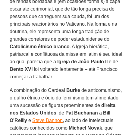
de rendas bordadas e (em ocasiões formais) à capa
escarlate cerimonial, que de tão longa precisa de
pessoas que carreguem sua cauda, foi um dos
principais reacionários no Vaticano. Na forma e na
doutrina, ele representa uma longa tradição de
grandes corretores de poder estadunidense do
Catolicismo étnico branco
. A Igreja hierática,
patriarcal e conflituosa da missa em latim é seu ideal,
ao qual parecia que a
Igreja de João Paulo II
e de
Bento XVI
foi voltando lentamente – até Francisco
começar a trabalhar.
A combinação do Cardeal
Burke
de anticomunismo,
orgulho étnico e ódio do feminismo tem alimentado
uma sucessão de figuras proeminentes de
direita
nos Estados Unidos
, de
Pat Buchanan
a
Bill
O'Reilly
e
Steve Bannon
, ao lado de intelectuais
católicos conhecidos como
Michael Novak
, que