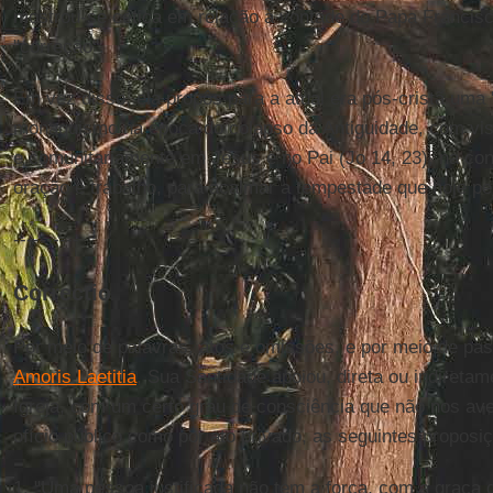
mostrou-se cética em relação à vontade do Papa Francisc
"correção".
Em vez disso, ela propôs para a atual era pós-cristã uma
monaquismo na época do colapso da Antiguidade, com vis
e comunitariamente em Jesus e no Pai (Jo 14, 23), na conf
oração e trabalho, para acalmar a tempestade que hoje pe
----------
Correctio
Por meio de palavras, atos e omissões, e por meio de p
Amoris Laetitia
, Sua Santidade apoiou, direta ou indireta
Igreja, com um certo grau de consciência que não nos ave
ofício público como por ato privado, as seguintes proposiç
1. "Uma pessoa justificada não tem a força, com a graça 