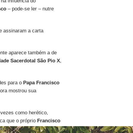
na influência do
sco
– pode-se ler – nutre
ue assinaram a carta
mente aparece também a de
dade Sacerdotal São Pio X
,
ades para o
Papa Francisco
gora mostrou sua
vezes como herético,
ica que o próprio
Francisco
febvrianos.