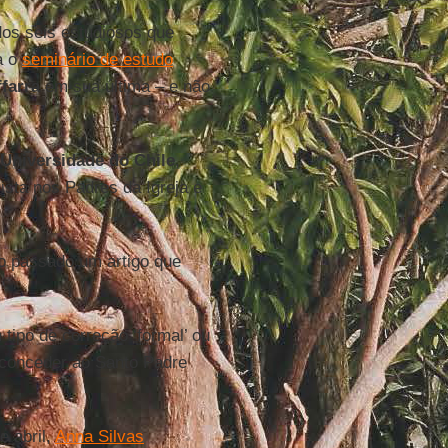
 dos seis estudiosos que
a o
seminário de estudo
farra
em sua última – e não
Universidade do Chile
,
lista nos Padres da Igreja e
o passado um artigo que
ipo de correção ‘formal’ ou
us conceder ao Santo Padre
 abril,
Anna Silvas