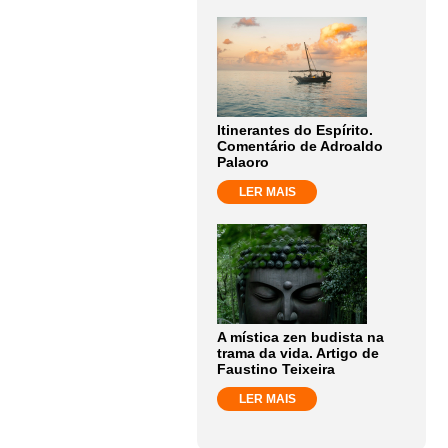
Itinerantes do Espírito.
Comentário de Adroaldo
Palaoro
LER MAIS
A mística zen budista na
trama da vida. Artigo de
Faustino Teixeira
LER MAIS