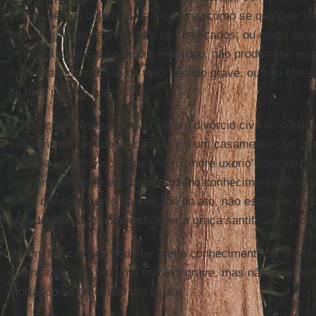
mandamentos objetivos da lei divina, como se qualquer
Deus fosse impossível para os justificados; ou como se 
produz a justificação de um indivíduo, não produzisse inv
natureza a conversão de todo pecado grave, ou não fosse 
de todo pecado grave".
2. "Os católicos que obtiveram um divórcio civil do cônj
validamente casados e contraíram um casamento civil co
cônjuge estiver vivo e que vivem ‘more uxorio' com seu pa
permanecer neste estado com pleno conhecimento da nat
pleno consentimento da vontade do ato, não estão neces
pecado mortal, e podem receber a graça santificante e cre
3. "Um fiel católico pode ter pleno conhecimento de uma lei
voluntariamente em uma matéria grave, mas não estar e
mortal como resultado desse ato".