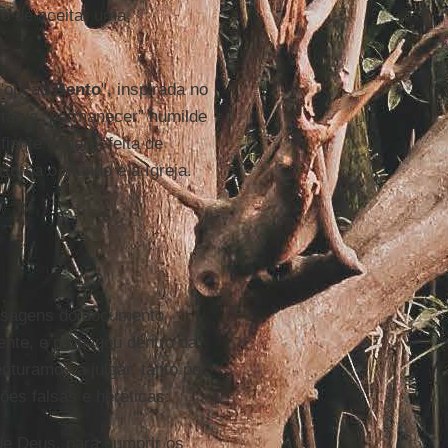
o de aceitar uma
 "opção
Bento
", inspirada no
tas a “permanecer” humilde
iante espera, feita de
rturba o mundo e a Igreja.
assagens do documento
mente, e propagou dentro da
nturamos a julgar, tanto por
ões falsas e heréticas:
de Deus, para cumprir os