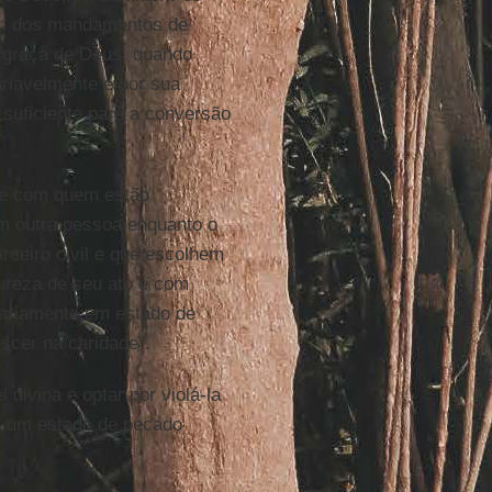
 um dos mandamentos de
a graça de Deus, quando
ariavelmente e por sua
suficiente para a conversão
uge com quem estão
m outra pessoa enquanto o
rceiro civil e que escolhem
ureza de seu ato e com
sariamente em estado de
scer na caridade”.
 divina e optar por violá-la
m um estado de pecado