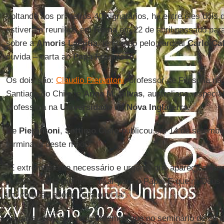
Voltando aos primeiros 40 signatários, há entre eles dois
estiveram reunidos em
Roma
em 22 de abril passado par
sobre a
Amoris Laetitia
, lembrado pelo cardeal
Carlo Caf
ouvida – carta ao
Papa Francisco
.
Os dois são:
Claudio Pierantoni
, professor de Filosofia na
Santiago do Chile, e
Anna M. Silvas
, australiana, especia
professora na
Universidade da Nova Inglaterra
.
De
Pierantoni
,
Settimo Cielo
publicou em 14 de setembr
terminava deste modo:
"É extremamente necessário e urgente que apareça algum t
– talvez, seria melhor – ‘filial’ para o Papa. E queira De
um coração aberto para ouvi-la”.
Ao passo que nos recordaremos que no seminário de 22 de