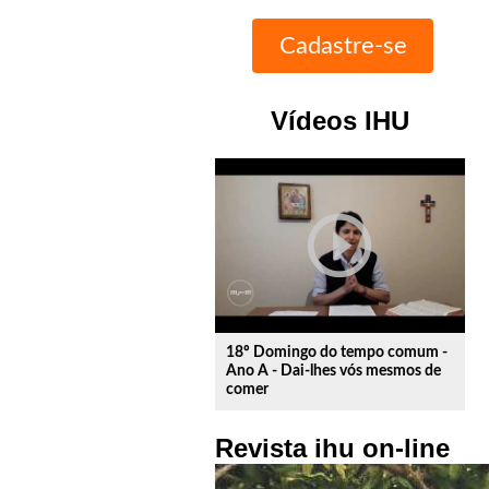
Vídeos IHU
play_circle_outline
18º Domingo do tempo comum -
Ano A - Dai-lhes vós mesmos de
comer
Revista ihu on-line