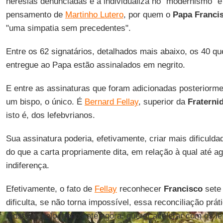
heresias denunciadas e a individualiza no "modernismo" e 
pensamento de
Martinho Lutero
, por quem o
Papa Franci
"uma simpatia sem precedentes".
Entre os 62 signatários, detalhados mais abaixo, os 40 q
entregue ao Papa estão assinalados em negrito.
E entre as assinaturas que foram adicionadas posterior
um bispo, o único. É
Bernard Fellay
, superior da
Fraterni
isto é, dos lefebvrianos.
Sua assinatura poderia, efetivamente, criar mais dificuld
do que a carta propriamente dita, em relação à qual até a
indiferença.
Efetivamente, o fato de
Fellay
reconhecer
Francisco
sete 
dificulta, se não torna impossível, essa reconciliação prát
mostrou, pelo menos até agora, querer acelerar com os le