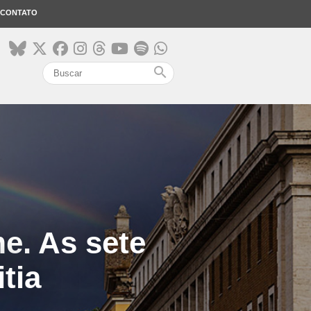
CONTATO
search
me. As sete
tia