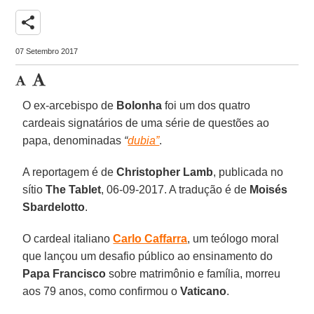
share
07 Setembro 2017
O ex-arcebispo de
Bolonha
foi um dos quatro
cardeais signatários de uma série de questões ao
papa, denominadas
“
dubia”
.
A reportagem é de
Christopher Lamb
, publicada no
sítio
The Tablet
, 06-09-2017. A tradução é de
Moisés
Sbardelotto
.
O cardeal italiano
Carlo Caffarra
, um teólogo moral
que lançou um desafio público ao ensinamento do
Papa Francisco
sobre matrimônio e família, morreu
aos 79 anos, como confirmou o
Vaticano
.