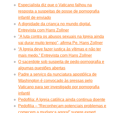
Especialista diz que o Vaticano falhou na
resposta a suspeitas de posse de pornografia
infantil de enviado
A dignidade da criança no mundo digital.
Entrevista com Hans Zollner
"A luta contra os abusos sexuais na Igreja ainda
vai durar muito tempo", afirma Pe. Hans Zollner
“A Igreja deve fazer justiça às vítimas e não ter
mais medo.” Entrevista com Hans Zollner
O sacerdote sob suspeita de pedo-pornografia e
algumas questões abertas
Padre a serviço da nunciatura apostólica de
Washington é convocado às pressas pelo
Vaticano para ser investigado por pornografia
infantil
Pedofilia: A Igreja católica ainda continua doente
Pedofilia – “Reconheçam potenciais problemas e
comecem a mudança agora!” sugere expert