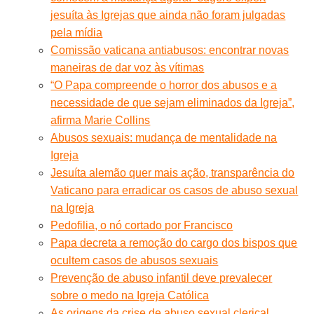
jesuíta às Igrejas que ainda não foram julgadas
pela mídia
Comissão vaticana antiabusos: encontrar novas
maneiras de dar voz às vítimas
“O Papa compreende o horror dos abusos e a
necessidade de que sejam eliminados da Igreja”,
afirma Marie Collins
Abusos sexuais: mudança de mentalidade na
Igreja
Jesuíta alemão quer mais ação, transparência do
Vaticano para erradicar os casos de abuso sexual
na Igreja
Pedofilia, o nó cortado por Francisco
Papa decreta a remoção do cargo dos bispos que
ocultem casos de abusos sexuais
Prevenção de abuso infantil deve prevalecer
sobre o medo na Igreja Católica
As origens da crise de abuso sexual clerical