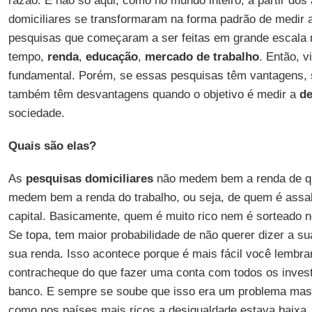
razão. E não só aqui, como no mundo inteiro, a partir do
domiciliares se transformaram na forma padrão de medir 
pesquisas que começaram a ser feitas em grande escala
tempo,
renda
,
educação
,
mercado de trabalho
. Então, 
fundamental. Porém, se essas pesquisas têm vantagens,
também têm desvantagens quando o objetivo é medir a
de
sociedade.
Quais são elas?
As
pesquisas domiciliares
não medem bem a renda de qu
medem bem a renda do trabalho, ou seja, de quem é assal
capital. Basicamente, quem é muito rico nem é sorteado n
Se topa, tem maior probabilidade de não querer dizer a s
sua renda. Isso acontece porque é mais fácil você lembrar
contracheque do que fazer uma conta com todos os inves
banco. E sempre se soube que isso era um problema mas,
como nos países mais ricos a desigualdade estava baixa,