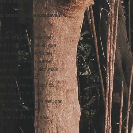
miciliares mostravam.
acionais, que respaldavam
ares que são feitas nos
e é muito sensível ao que
emos da distribuição de
o único. Existem outros
is ricos; outros dão mais
momento, a melhor
ade. Mas como o dado do
em é muito rico, os
os colegas brasileiros, por
sultados podem ter
 e as conclusões são