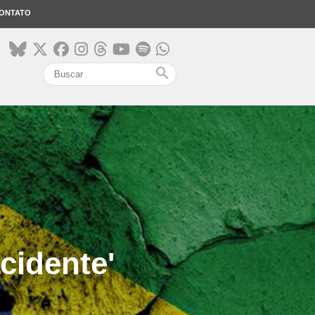
ONTATO
search
acidente'