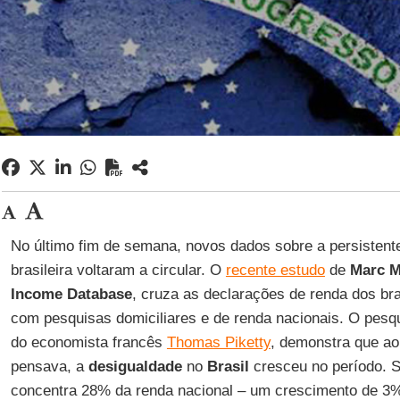
No último fim de semana, novos dados sobre a persistent
brasileira voltaram a circular. O
recente estudo
de
Marc 
Income Database
, cruza as declarações de renda dos bra
com pesquisas domiciliares e de renda nacionais. O pesqu
do economista francês
Thomas Piketty
, demonstra que ao
pensava, a
desigualdade
no
Brasil
cresceu no período. S
concentra 28% da renda nacional – um crescimento de 3