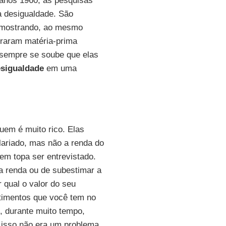
s anos 1960, as pesquisas
a desigualdade. São
 mostrando, ao mesmo
viraram matéria-prima
 sempre se soube que elas
sigualdade
em uma
em é muito rico. Elas
ariado, mas não a renda do
em topa ser entrevistado.
ua renda ou de subestimar a
 qual o valor do seu
timentos que você tem no
 durante muito tempo,
 isso não era um problema