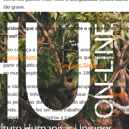
tão grave.
O que fez com que outros pesquisadores olhassem pa
variáveis que apontam exatamente o crescimento da de
Brasil?
Isso começa a mudar no início dos anos 2000, principalmen
Thomas Piketty
[economista francês que ficou mundialme
partir da publicação de '
O Capital no Século 21
', onde de
no mundo explodiu a partir dos anos 1980].
Ele não inventou nada novo, mas recuperou uma prática q
século 20 e tinha sido esquecida: usar dados do
imposto 
das pesquisas domiciliares mundo afora, media-se a desi
renda.
Piketty
fez um baita trabalho histórico e resgatou i
metodológicas, e mostrou a trajetória da desigualdade de
Mundial
, primeiro na
França
, depois, nos
Estados Unido