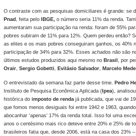
O contraste com as pesquisas domiciliares é grande: se
Pnad
, feita pelo
IBGE,
o número seria 11% da renda. Tam
aumentaram sua participação na renda: foram de 55% pa
pobres subiram de 11% para 12%. Quem perdeu então? 
as elites e os mais pobres conseguiram ganhos, os 40% 
participação de 34% para 32%. Esses achados não são n
últimos estudos produzidos aqui mesmo no
Brasil
, por p
Orair
,
Sergio Gobetti
,
Evilásio Salvador
,
Marcelo Mede
O entrevistado da semana faz parte desse time.
Pedro He
Instituto de Pesquisa Econômica Aplicada (
Ipea
), analiso
histórica do
imposto de renda
já publicada, que vai de 1
que fomos menos desiguais foi entre 1942 e 1963, quando
abocanhar ‘apenas’ 17% da renda total. Isso foi uma exce
anos o centésimo mais rico deteve entre 20% e 25% de t
brasileiros fatia que, desde 2006, está na casa dos 23% 