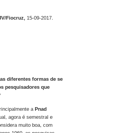
V/Fiocruz,
15-09-2017.
as diferentes formas de se
os pesquisadores que
?
principalmente a
Pnad
ual, agora é semestral e
onsidera muito boa, com