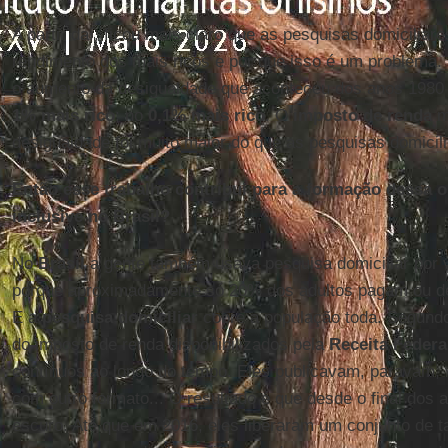
A partir daí, ficou mais claro que as pesquisas domicilia
rendimento dos mais ricos e por que isso é um problema
o aumento da desigualdade que aconteceu dos anos 1980 
1% mais rico
; no
0,1% mais rico
. O
imposto de renda
m
desigualdade foi muito maior do que as pesquisas domicil
Então esse trabalho contribui para a formação dessa 
inclusive no Brasil?
No
Brasil
a gente também usava pesquisa domiciliar por v
porque aproximadamente só 20% dos adultos pagam ou 
E a
pesquisa domiciliar
cobre a população toda. Segundo
do imposto de renda disponibilizados pela
Receita Federa
contínuos ao longo do tempo. Eles publicavam, paravam, 
com outro formato... O resultado é que desde o final dos
escuro. Até que em 2016, eles liberaram um conjunto de 