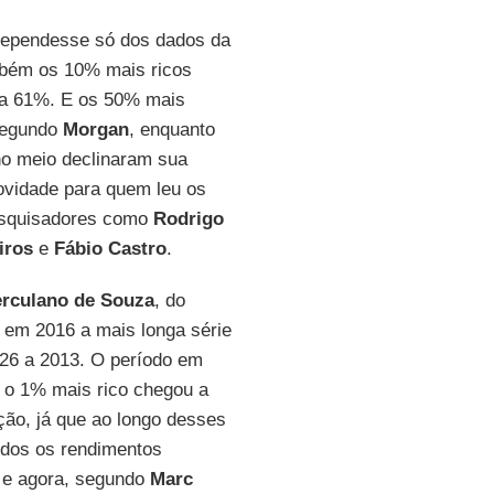
 dependesse só dos dados da
bém os 10% mais ricos
ra 61%. E os 50% mais
Segundo
Morgan
, enquanto
no meio declinaram sua
ovidade para quem leu os
esquisadores como
Rodrigo
iros
e
Fábio Castro
.
rculano de Souza
, do
u em 2016 a mais longa série
926 a 2013. O período em
 o 1% mais rico chegou a
ção, já que ao longo desses
odos os rendimentos
– e agora, segundo
Marc