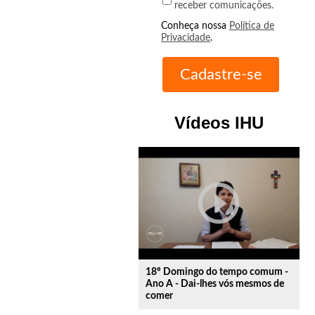
receber comunicações.
Conheça nossa
Política de
Privacidade
.
Vídeos IHU
play_circle_outline
18º Domingo do tempo comum -
Ano A - Dai-lhes vós mesmos de
comer