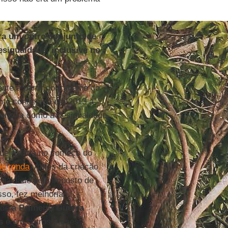
ra um outro conjunto de
sigualdade, inclusive no
te a partir do trabalho do
nte conhecido em 2013 a
monstra como a desigualdade
ue existia no começo do
de renda
. Antes da criação
gualdade pelo imposto de
sso, fez melhorias
sde a
Primeira Guerra
s
e em outros países.