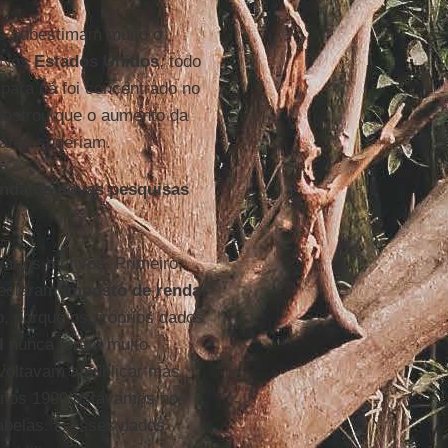
res subestimam muito o
. Nos
Estados Unidos
, todo
para cá foi concentrado no
ostrou que o aumento da
iares sugeriam.
onda de novas pesquisas
ários motivos. Primeiro,
declaram
imposto de renda
.
, porque os próprios dados
l
nunca foram muito
voltavam a publicar mas
 anos 1990 estávamos no
tabelas. E esses dados