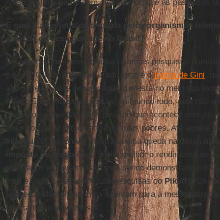
mostram um quadro bem diferente do que as pesquisas do
E qual é a metodologia usada pelos organismos intern
a queda da desigualdade no Brasil?
Os organismos internacionais usam as pesquisas domicili
países. O indicador mais tradicional é o
índice de Gini
, qu
acontece na faixa populacional que está no meio dos extr
renda. É um indicador popular no mundo todo, mas não é 
indicadores que dão mais peso ao que acontece com os ma
peso ao que acontece entre os mais pobres. Até aquele 
informação disponível mostrava uma queda na desiguald
imposto de renda
capta muito melhor o rendimento de qu
resultados mudaram. Isso está sendo demonstrado por vári
mim e, agora, pelo centro de pesquisas do
Piketty
. Os re
pequenas diferenças, mas apontam para a mesma direção
basicamente as mesmas.