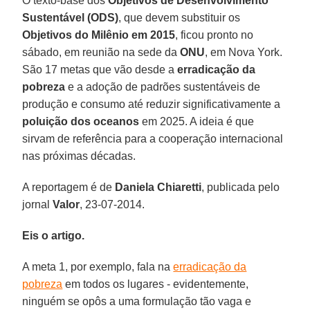
O texto-base dos
Objetivos de Desenvolvimento
Sustentável (ODS)
, que devem substituir os
Objetivos do Milênio em 2015
, ficou pronto no
sábado, em reunião na sede da
ONU
, em Nova York.
São 17 metas que vão desde a
erradicação da
pobreza
e a adoção de padrões sustentáveis de
produção e consumo até reduzir significativamente a
poluição dos oceanos
em 2025. A ideia é que
sirvam de referência para a cooperação internacional
nas próximas décadas.
A reportagem é de
Daniela Chiaretti
, publicada pelo
jornal
Valor
, 23-07-2014.
Eis o artigo.
A meta 1, por exemplo, fala na
erradicação da
pobreza
em todos os lugares - evidentemente,
ninguém se opôs a uma formulação tão vaga e