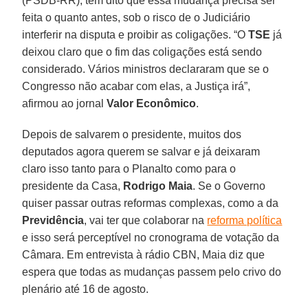
(PSDB-RR), tem dito que essa mudança precisa ser
feita o quanto antes, sob o risco de o Judiciário
interferir na disputa e proibir as coligações. “O
TSE
já
deixou claro que o fim das coligações está sendo
considerado. Vários ministros declararam que se o
Congresso não acabar com elas, a Justiça irá”,
afirmou ao jornal
Valor Econômico
.
Depois de salvarem o presidente, muitos dos
deputados agora querem se salvar e já deixaram
claro isso tanto para o Planalto como para o
presidente da Casa,
Rodrigo Maia
. Se o Governo
quiser passar outras reformas complexas, como a da
Previdência
, vai ter que colaborar na
reforma política
e isso será perceptível no cronograma de votação da
Câmara. Em entrevista à rádio CBN, Maia diz que
espera que todas as mudanças passem pelo crivo do
plenário até 16 de agosto.