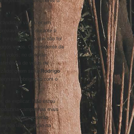
e legenda: simplesmente o
 candidato vai fazer um
 provavelmente, durante o
porque ele dirá que não foi
prios votos. O presidente da
mil votos; no distritão
nsferência de votos de
lizado, quem seria
Rodrigo
a nenhuma obrigação com o
r, de explicar. Não estou
produziria campanhas mais
rtidos pequenos serão
ue não têm tradição na
dade.