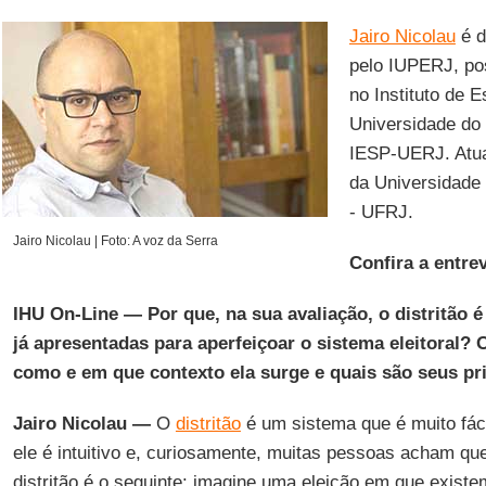
Jairo Nicolau
é d
pelo IUPERJ, po
no Instituto de E
Universidade do 
IESP-UERJ. Atual
da Universidade 
- UFRJ.
Jairo Nicolau | Foto: A voz da Serra
Confira a entrev
IHU On-Line — Por que, na sua avaliação, o distritão 
já apresentadas para aperfeiçoar o sistema eleitoral? 
como e em que contexto ela surge e quais são seus pr
Jairo Nicolau —
O
distritão
é um sistema que é muito fáci
ele é intuitivo e, curiosamente, muitas pessoas acham q
distritão é o seguinte: imagine uma eleição em que exist