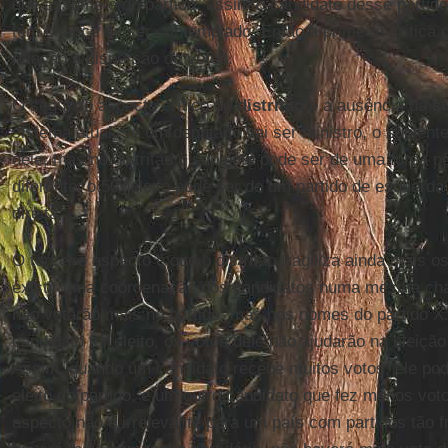
que assume é do partido, assim o candidato desse partid
tem chance de ser contemplado. Então a primeira crítica q
relação à dispersão de votos.
O segundo aspecto crítico do
distritão
é a ausência da
su
sistema atual, se um deputado vai ser ministro, o suplent
dele, mas no distritão o suplente pode ser de uma força p
diferente: o 50º eleito pode ser de um partido de esquerda
direita.
O terceiro aspecto é que o distritão fragiliza ainda mais o
existir uma coordenação dos candidatos numa mesma cha
não votarão mais no partido, mas nos nomes do partido 
candidato for eleito, os votos dele não ajudarão na eleição
Assim, quando um candidato recebe muitos votos, ele pod
eleito do partido, e um outro candidato que fez menos vot
aspecto não é irrelevante para um país com partidos tão 