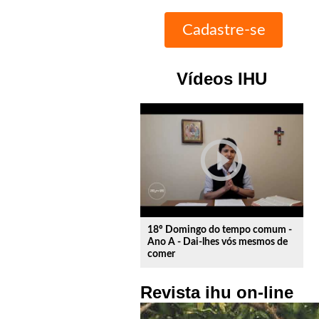
Vídeos IHU
play_circle_outline
18º Domingo do tempo comum -
Ano A - Dai-lhes vós mesmos de
comer
Revista ihu on-line