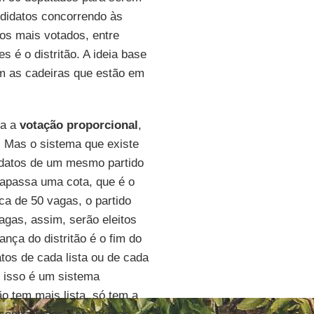
ndidatos concorrendo às
tos mais votados, entre
s é o distritão. A ideia base
m as cadeiras que estão em
na a
votação proporcional
,
. Mas o sistema que existe
idatos de um mesmo partido
rapassa uma cota, que é o
ca de 50 vagas, o partido
gas, assim, serão eleitos
nça do distritão é o fim do
atos de cada lista ou de cada
 isso é um sistema
ão tem mais lista, só tem a