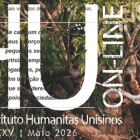
lista para apresentar os nomes: há uma “corrida de todos
mais votados do estado serão eleitos.
Muitas pessoas
mais democrátic
Se cada um concorrer com
mais votados e, 
seus esforços, os partidos
correto. Entretan
pequenos serão povoados por
esse modelo. Va
artistas, empresários,
exemplo hipotéti
jogadores, pessoas que não
Além desses 50 c
têm tradição na política, mas
950 candidatos 
que são líderes e têm algum
partidos receber
apoio da sociedade
eleições, mas es
No nosso sistema
candidato menos 
candidato mais votado da lista: há um espírito de coopera
um candidato se afasta do cargo ou sai para se candidatar