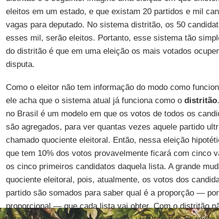
eleitos em um estado, e que existam 20 partidos e mil ca
vagas para deputado. No sistema distritão, os 50 candida
esses mil, serão eleitos. Portanto, esse sistema tão simple
do distritão é que em uma eleição os mais votados ocupe
disputa.
Como o eleitor não tem informação do modo como funcio
ele acha que o sistema atual já funciona como o
distritão
no Brasil é um modelo em que os votos de todos os cand
são agregados, para ver quantas vezes aquele partido ult
chamado quociente eleitoral. Então, nessa eleição hipotéti
que tem 10% dos votos provavelmente ficará com cinco va
os cinco primeiros candidatos daquela lista. A grande muda
quociente eleitoral, pois, atualmente, os votos dos candid
partido são somados para saber qual é a proporção — por
proporcional — que cada lista vai obter. Com o distritão n