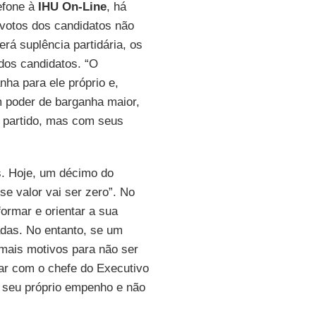
efone à
IHU On-Line
, há
 votos dos candidatos não
erá suplência partidária, os
 dos candidatos. “O
nha para ele próprio e,
 poder de barganha maior,
e partido, mas com seus
s. Hoje, um décimo do
sse valor vai ser zero”. No
formar e orientar a sua
das. No entanto, se um
 mais motivos para não ser
ar com o chefe do Executivo
o seu próprio empenho e não