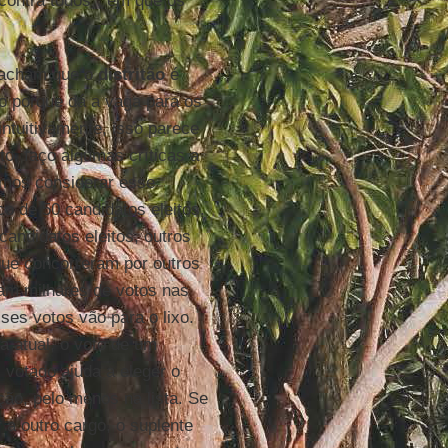
 contra todos”, em que os
 acham que o
distritão
é
o porque dá a vaga para os
intuitivamente, isso parece
to, faço algumas críticas a
mos considerar esse
co de 50 candidatos eleitos.
andidatos eleitos, outros
que concorreram por outros
am milhares de votos nas
ses votos vão para o lixo.
 atual, o voto de um
votado ajuda a eleger o
ção, pelo menos na lista. Se
 a outro cargo, o suplente