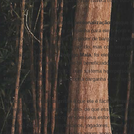
haverá mais campanha partidária, não haverá mais voto d
eleitor vai votar no candidato.
O quarto efeito é o aumento da
personalização
, porque o
esforço individual, vai fazer campanha para ele próprio e,
mandato esse candidato terá um poder de barganha maior, 
eleito com voto dos colegas de partido, mas com seus pró
Câmara dos Deputados,
Rodrigo Maia
, foi eleito com 53 
perigaria não se eleger, mas ele foi beneficiado com a tra
outros colegas da lista. Então, num sistema hiperpersona
Maia
? O candidato teria sua própria barganha e não teri
partido.
A única vantagem do
distritão
é que ele é fácil de entende
convencido do que muitos têm dito, de que esse modelo 
baratas. Se cada um concorrer com seus esforços, os pa
povoados por artistas, empresários, jogadores, pessoas q
política, mas que são líderes e têm algum apoio da socie