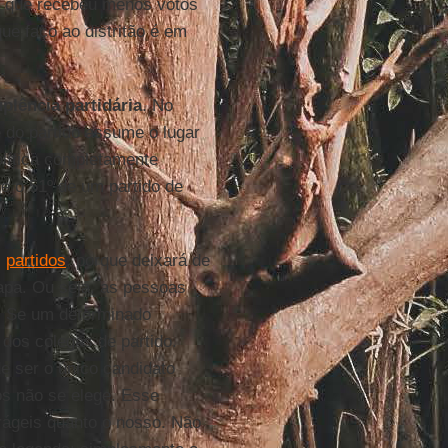
o que recebeu menos votos
ue faço ao distritão é em
plência partidária
. No
e do partido assume o lugar
olítica completamente
 e o 51º de um partido de
s
partidos
, porque deixará de
pa. Ou seja, as pessoas
X. Se um determinado
 dos colegas de partido.
e ser o único candidato
os não se elege. Esse
frágeis quanto o nosso. Não