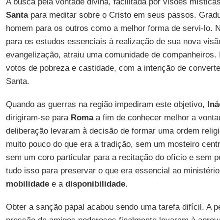
A busca pela vontade divina, facilitada por visões mística
Santa
para meditar sobre o Cristo em seus passos. Grad
homem para os outros como a melhor forma de servi-lo. 
para os estudos essenciais à realização de sua nova vis
evangelização, atraiu uma comunidade de companheiros. 
votos de pobreza e castidade, com a intenção de convert
Santa.
Quando as guerras na região impediram este objetivo,
Iná
dirigiram-se para
Roma
a fim de conhecer melhor a vont
deliberação levaram à decisão de formar uma ordem relig
muito pouco do que era a tradição, sem um mosteiro centra
sem um coro particular para a recitação do ofício e sem p
tudo isso para preservar o que era essencial ao ministér
mobilidade
e a
disponibilidade
.
Obter a sanção papal acabou sendo uma tarefa difícil. A p