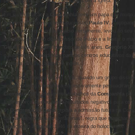
pontífice era cada vez identificado com a Igreja.
Em sua fundação, a
Companhia
teve um papa que muito 
mesmo não ocorreu com o sucessor,
Paulo IV
. A antipat
espanhóis, o que incluiu
Inácio
certamente, levou ao seu e
sucesso, a eleição do sucessor de Inácio e a limitar o man
Geral
da ordem a um mandato de três anos.
Gregório XII
o padroeiro extraordinário para os centros educativos d
colégios romano, alemão e inglês.
Uma nova crise surgiu em 1586, quando um grupo dissiden
origem judaica e mourisca sucessivamente persuadiram 
Clemente VIII
a intervir nos trabalhos da
Companhia
para
Este esforço acabou tendo resultados negativos para os d
5ª Congregação Geral
proibia a admissão futura na Com
das raças hebraica ou sarracenas”, regra que mancharia a
remoção do artigo em 1946 na esteira do holocausto.