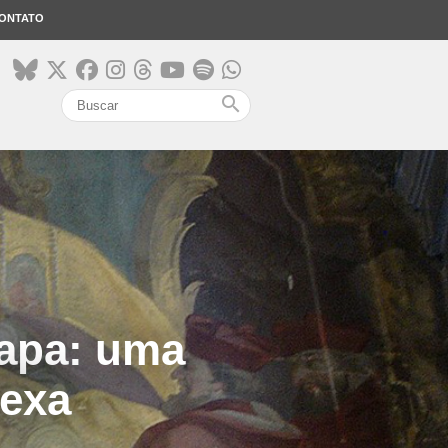
ONTATO
search
Papa: uma
lexa