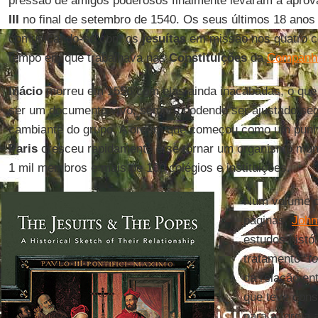
pressão de amigos poderosos finalmente levaram à aprov
III
no final de setembro de 1540. Os seus últimos 18 an
comunicando-se com os
jesuítas
em missão nos quatro c
tempo em que trabalhava nas
Constituições
da
Companhi
Inácio
morreu em 1556 com elas ainda inacabadas, o que 
ser um documento vivo, sempre podendo ser ajustado seg
cambiante do grupo. A ordem que começou como um pun
Paris
cresceu rapidamente e se tornar um organismo mun
1 mil membros e mais de 100 colégios e instituições.
Num volume d
páginas,
John
estudos histó
tratamento “
t
da relação en
que teve cons
para a Igreja 