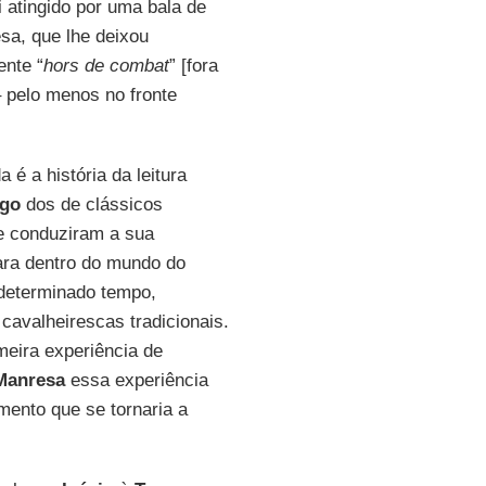
oi atingido por uma bala de
sa, que lhe deixou
nte “
hors de combat
” [fora
 pelo menos no fronte
é a história da leitura
ígo
dos de clássicos
ue conduziram a sua
ara dentro do mundo do
determinado tempo,
avalheirescas tradicionais.
meira experiência de
Manresa
essa experiência
mento que se tornaria a