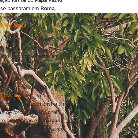
ação formal do
Papa Paulo
os se passaram em
Roma
,
ontinentes, ao mesmo
a de Jesus
.
é condizente com a ideia de
undo a experiência
hado de companheiros em
dial, contando com mais de
e pouco mais de 100
 O’Malley
, decano dos
ricos jesuítas, demonstra um
our de force
” [excepcional]
tre os
jesuítas
e os
papas
,
equências de longo alcance
ao longo dos séculos.