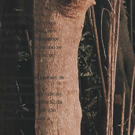
a apoiava,
Paulo III
. O
ia deste Papa para com os
sforço de controlar, sem
dato vitalício do
Superior
I
, diferentemente, tornou-se
a Companhia em Roma: os
te de jesuítas espanhóis de
os papas
Sisto V
e
 efetuar mudanças radicais.
issidentes. O decreto 52 da
panhia “daqueles que são
 ordem religiosa até a