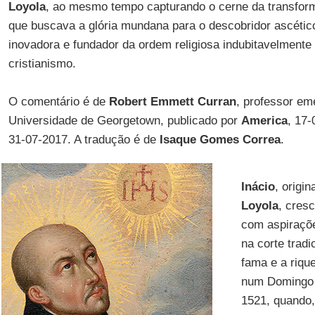
Loyola
, ao mesmo tempo capturando o cerne da transfor
que buscava a glória mundana para o descobridor ascético
inovadora e fundador da ordem religiosa indubitavelmente 
cristianismo.
O comentário é de
Robert Emmett Curran
, professor emé
Universidade de Georgetown, publicado por
America
, 17-
31-07-2017. A tradução é de
Isaque Gomes Correa
.
Inácio
, origi
Loyola
, cres
com aspiraçõe
na corte tradi
fama e a riqu
num Domingo 
1521, quando,