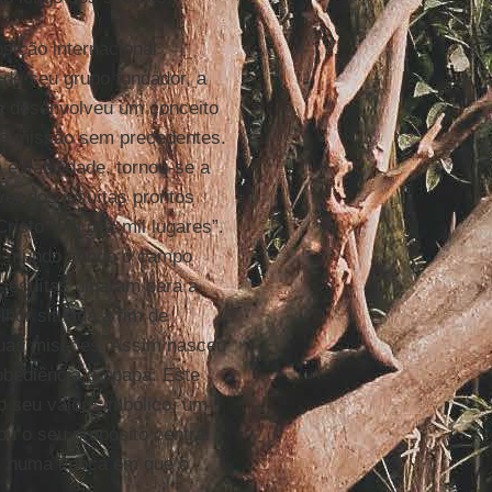
ição internacional
a de seu grupo fundador, a
a
desenvolveu um conceito
de missão sem precedentes.
a estabilidade, tornou-se a
ver dos jesuítas prontos
Cristo “em dez mil lugares”.
o mundo sendo o campo
 jesuítas olharam para a
lhor situada a fim de
suas missões. Assim nasceu
obediência ao papa. Este
lo seu valor simbólico, um
u o seu propósito central
é”, numa época em que o