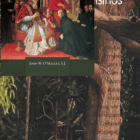
Dada a compos
extraordinári
ordem jesuít
cosmopolita 
Viajar, e não 
maneira de vi
para servir a 
Com o própri
apostólico, os
“The Jesuits and the Popes”, de John W. O’Malley, SJ
Saint Joseph’s University Press, 149 páginas, U$ 40,00
autoridade me
escolher as 
um voto distinto para a nova ordem religiosa: um voto de 
voto especial mostrava-se significativo principalmente pe
valor que se ampliou em 1550, quando a Companhia alargo
ao acrescentar a “defesa” [da Igreja] à “propagação da f