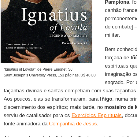
Pamplona
, f
canhão france
permanenteme
de combate] –
militar.
Bem conhecida 
forçada de
Iñ
espirituais q
“Ignatius of Loyola”, de Pierre Emonet, SJ
imaginação p
Saint Joseph’s University Press, 153 páginas, U$ 40,00
sagrado. Por 
façanhas divinas e santas competiam com suas façanhas c
Aos poucos, elas se transformaram, para
Iñigo
, numa pri
discernimento dos espíritos; mais tarde, no
mosteiro de 
serviu de catalisador para os
Exercícios Espirituais
, docu
fonte animadora da
Companhia de Jesus
.