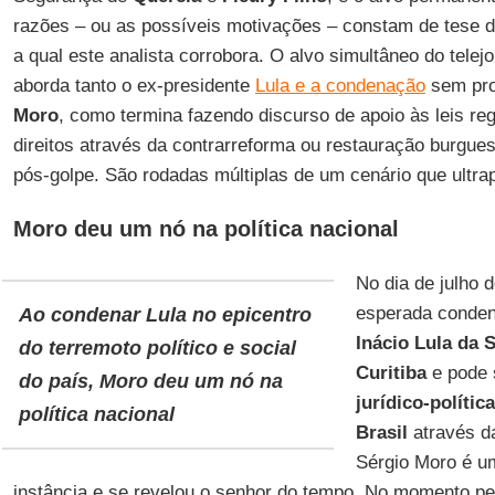
razões – ou as possíveis motivações – constam de tese 
a qual este analista corrobora. O alvo simultâneo do telej
aborda tanto o ex-presidente
Lula e a condenação
sem pro
Moro
, como termina fazendo discurso de apoio às leis reg
direitos através da contrarreforma ou restauração burgu
pós-golpe. São rodadas múltiplas de um cenário que ultra
Moro deu um nó na política nacional
No dia de julho d
esperada conden
Ao condenar Lula no epicentro
Inácio Lula da S
do terremoto político e social
Curitiba
e pode 
do país, Moro deu um nó na
jurídico-polític
política nacional
Brasil
através 
Sérgio Moro é u
instância e se revelou o senhor do tempo. No momento pe