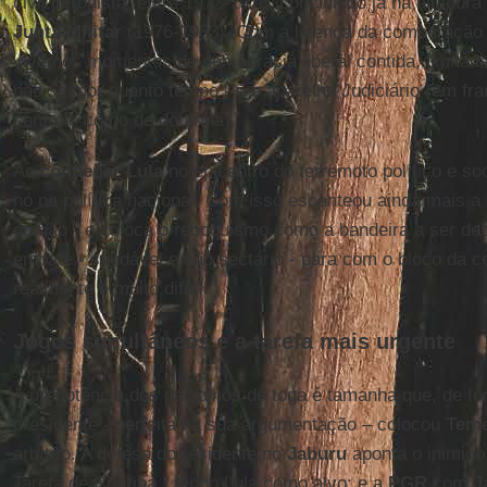
civil peronista, entre 1972-1976, concluindo já na ditadur
Junta Militar
(1976-1983). Com a licença da comparação h
vivemos momentos de democracia liberal contida, limitad
não sei por quanto tempo - é o aparelho Judiciário (em fra
controle como de doutrina).
Ao
condenar Lula
no epicentro do terremoto político e so
nó na política nacional. Com isso escanteou ainda mais a e
ou não - e coloca o reboquismo como a bandeira a ser deb
embate - saudável e não sectário - para com o bloco da 
realmente é muito difícil.
Jogos simultâneos e a tarefa mais urgente
A prepotência dos paladinos de toga é tamanha que, de fo
presidente - perfeita na sua argumentação – colocou
Tem
arbítrio. A defesa do residente no
Jaburu
aponta o inimig
Tarefa de Curitiba - tendo Lula como alvo; e a
PGR
com
J