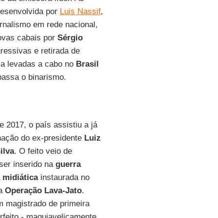
desenvolvida por
Luis Nassif
,
ornalismo em rede nacional,
vas cabais por
Sérgio
ressivas e retirada de
esa levadas a cabo no
Brasil
passa o binarismo.
e 2017, o país assistiu a já
ação do ex-presidente
Luiz
ilva
. O feito veio de
ser inserido na
guerra
a midiática
instaurada no
da
Operação Lava-Jato
.
m magistrado de primeira
rfeito - maquiavelicamente