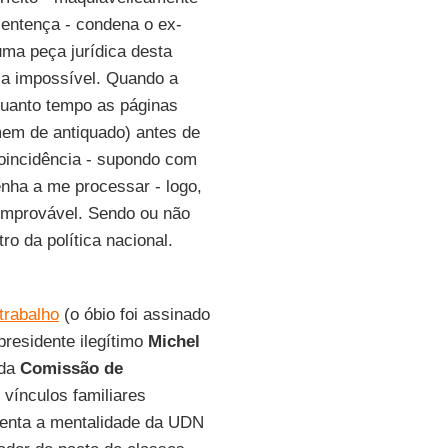
sentença - condena o ex-
ma peça jurídica desta
ria impossível. Quando a
Quanto tempo as páginas
mem de antiquado) antes de
oincidência - supondo com
nha a me processar - logo,
 improvável. Sendo ou não
ro da política nacional.
trabalho
(o óbio foi assinado
residente ilegítimo
Michel
 da
Comissão de
 vínculos familiares
senta a mentalidade da UDN