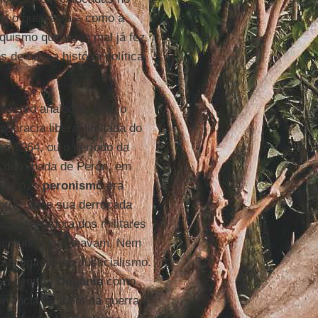
tir o que resta – como a
quismo que tanto mal já fez
de nossa história política
bservo analogias com o
ocracia liberal limitada do
5 e 1964, ou o período da
a derrubada de Perón, em
zinho, o
peronismo
era
orrer após sua derrocada
o” Libertadora dos militares
ais nunca terminavam. Nem
is ligadas ao Justicialismo.
 o general
Onganía
como
corrência também da guerra