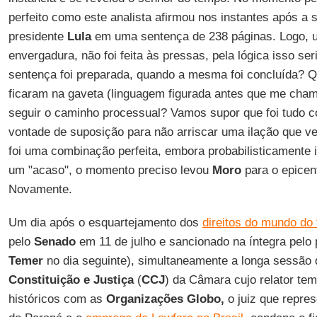
perfeito como este analista afirmou nos instantes após a 
presidente
Lula
em uma sentença de 238 páginas. Logo, u
envergadura, não foi feita às pressas, pela lógica isso se
sentença foi preparada, quando a mesma foi concluída? 
ficaram na gaveta (linguagem figurada antes que me cha
seguir o caminho processual? Vamos supor que foi tudo c
vontade de suposição para não arriscar uma ilação que ve
foi uma combinação perfeita, embora probabilisticamente
um "acaso", o momento preciso levou
Moro
para o epicent
Novamente.
Um dia após o esquartejamento dos
direitos do mundo do 
pelo
Senado
em 11 de julho e sancionado na íntegra pelo p
Temer
no dia seguinte), simultaneamente a longa sessão
Constituição e Justiça
(
CCJ
) da Câmara cujo relator tem
históricos com as
Organizações Globo,
o juiz que repre