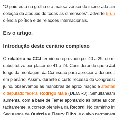
"O país está na grelha e a massa vai sendo incinerada a
coleção de ataques de todas as dimensões", adverte
Brun
ciência política e de relações internacionais.
Eis o artigo.
Introdução deste cenário complexo
O
relatório na CCJ
terminou reprovado por 40 a 25, com
substitutivo por placar de 41 a 24. Considerando que o
Ja
longo da montagem da Comissão para apreciar a denúncia,
em plenário. Assim, durante o curto recesso do Congress
julho, observamos as manobras de aproximação e
afasta
o deputado federal
Rodrigo Maia
(DEM/RJ). Simultaneamen
aumenta, com a base de Temer apontando as baterias con
tacitamente, a correta ofensiva da
Record
. No caminho in
Segurança de
Quércia
e
Fleury Filho
, é o alvo permanent