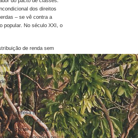
iador do pacto de classes.
ncondicional dos direitos
erdas – se vê contra a
 popular. No século XXI, o
tribuição de renda sem
o, é o único que poderia
 interesses populares,
ata. Assim, através da
a de seus advogados, o
er imposto – sobre as
ntos. A defesa de
Lula
to coletivo. Ao afirmar que
cio
concorrer é uma eleição
anças forem colocadas no