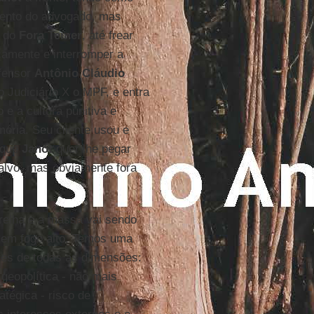
lento do advogado, mas
 do
Fora Temer
, até frear
camente e interromper a
efensor
Antônio Cláudio
 Judiciário X o MPF, e entra
e a cultura punitiva e
ória. Seu cliente usou e
rque
Janot
quer lhe pegar
alvo, mas obviamente fora
relha e a massa vai sendo
 em fogo alto. Temos uma
ues de todas as dimensões:
geopolítica - não mais
atégica - risco de