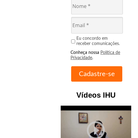
Eu concordo em
receber comunicações.
Conheça nossa
Política de
Privacidade
.
Vídeos IHU
play_circle_outline