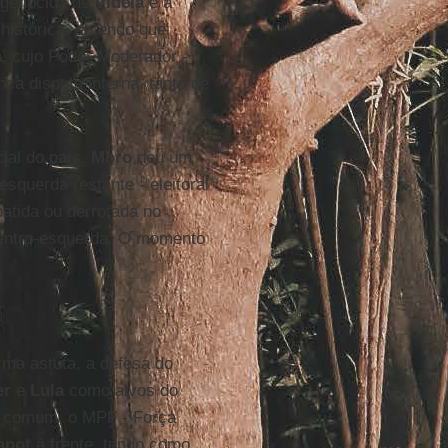
a genocida de
Videla
e a
istórica, entendo que
a, cujo Poder Moderador -
nca disputa interna, tanto de
cial do país,
Moro
deu um
squerda restante - eleitoral
atida ou derrotada no
centro-esquerda. O momento
rma astuta, a defesa do
er
e
Lula
como alvos do
o comum, o MPF - Força
anot
à frente, tendo como