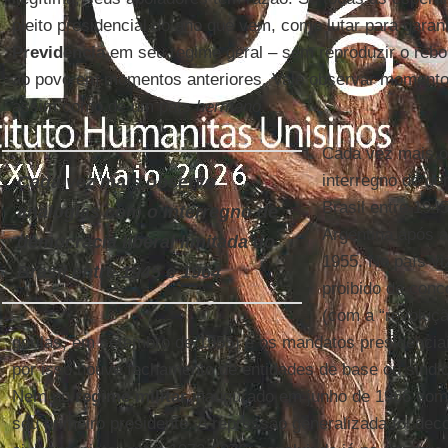
pleito presidencial do ano que vem, como lutar para garan
Previdência
em seu regime geral – sem reproduzir o rebo
ao povo em momentos anteriores. Vale observar momentos 
assim como de um país
hermano
.
Cada vez mais o
interregno de dem
Cada vez mais observo
Brasil entre 194
analogias com o interregno de
Argentina após 
democracia liberal limitada do
1955. No país vi
Brasil entre 1945 e 1964
proibido de conc
(com a “revoluçã
gorilas, em setembro de 1955) e os mandatos presidenci
por isso houve fechamento de entidades de base ou sindica
Nem no
regime militar
inaugurado em junho de 1966 com
seu primeiro presidente. A repressão generalizada foi de