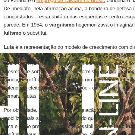
do Paraná e o
emprego de Lawfare no Brasil
, condena o f
De imediato, pela afirmação acima, a bandeira de defesa i
conquistados – essa unitária das esquerdas e centro-esqu
parede. Em 1954, o
varguismo
hegemonizava o imaginário
lulismo
o substitui.
Lula
é a representação do modelo de crescimento com dis
mudança na correlação de poder e força na sociedade. Log
"pacificar" o país, especialmente na liderança do bloco de
mesmo que sob a condução ex-reformista e social-democr
condução política de seu partido e com a brilhante defes
calendário eleitoral de 2018 se impõe - ou vem tentando s
demais pautas.
Por obviedade, observamos a indignação com pesos disti
mobiliza mais suas bases sociais do que a defesa do direi
uma eleição presidencial sem a possibilidade de
Luiz Iná
ilegítima, seus apoiadores têm razão. Se todas as esper