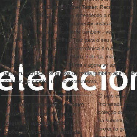
alvo ao ex-vice de
Dilma
,
Michel Temer
. Reconheço o ta
repudio a comparação. Mesmo entendendo a necessidade
momentaneamente o golpe parlamentar-institucional - tati
cessação de direitos, taticamente também - vejo que o d
Mariz
faz a manobra perfeita. Traz para o seu argumento o
na guerra da doutrina Romano-Germânica X o Anglo-saxão 
negocial. A argumentação de Mariz é direta, mas sem mem
abusou desta para derrubar
Dilma
e agora se apavora po
também. A crítica aos grupos de mídia também acerta no 
de lugar, no simples uso do oportunismo.
O país está na g
incinerada ainda
Se o líder carismático é chave
coleção de ataq
para os partidos de centro-
há subordinação 
esquerda apoiadores do
projeção geoestr
governo deposto, a perda de