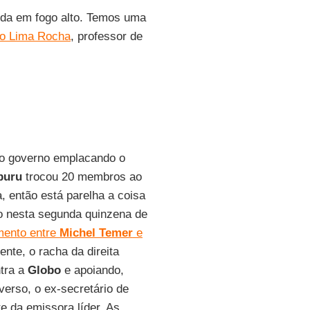
inda em fogo alto. Temos uma
o Lima Rocha
, professor de
 o governo emplacando o
buru
trocou 20 membros ao
 então está parelha a coisa
o nesta segunda quinzena de
mento entre
Michel Temer
e
te, o racha da direita
tra a
Globo
e apoiando,
verso, o ex-secretário de
e da emissora líder. As