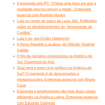
A esquerda pós-PT: "Chega uma hora em que a
realidade precisa vencer o medo". Entrevista
especial com Rodrigo Nunes
Lula no centro do palco da Lava Jato. Reflexões
sobre os desdobramentos do “depoimento de
Curitiba”
Lula e eu, por Emílio Odebrecht
A Nova República acabou, diz filósofo Vladimir
Safatle
O fim da narrativa progressista na América do
Sul. Download do livro
Qual será o novo ciclo político na América do
Sul? O momento é de desconcertos e
reorganizações. Entrevista especial com Bruno
Cava
Esquerda e progressismo são hoje duas coisas
diferentes na América Latina. Entrevista especial
com Eduardo Gudynas