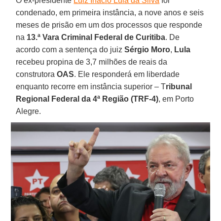
O ex-presidente
Luiz Inácio Lula da Silva
foi
condenado, em primeira instância, a nove anos e seis
meses de prisão em um dos processos que responde
na
13.ª Vara Criminal Federal de Curitiba
. De
acordo com a sentença do juiz
Sérgio Moro
,
Lula
recebeu propina de 3,7 milhões de reais da
construtora
OAS
. Ele responderá em liberdade
enquanto recorre em instância superior – T
ribunal
Regional Federal da 4ª Região (TRF-4)
, em Porto
Alegre.