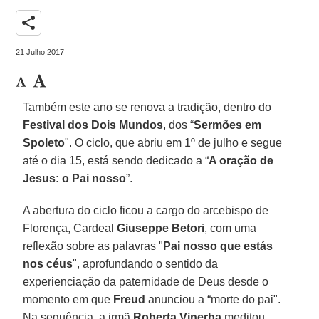
share
21 Julho 2017
Também este ano se renova a tradição, dentro do
Festival dos Dois Mundos
, dos “
Sermões em
Spoleto
". O ciclo, que abriu em 1º de julho e segue
até o dia 15, está sendo dedicado a “
A oração de
Jesus: o Pai nosso
”.
A abertura do ciclo ficou a cargo do arcebispo de
Florença, Cardeal
Giuseppe Betori
, com uma
reflexão sobre as palavras "
Pai nosso que estás
nos céus
", aprofundando o sentido da
experienciação da paternidade de Deus desde o
momento em que
Freud
anunciou a “morte do pai".
Na sequência, a irmã
Roberta Vinerba
meditou