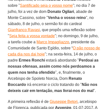
sobre "
Santificado seja o vosso nome
"; no dia 7 de
julho, foi a vez de dom
Donato Ogliari
, abade de
Monte Cassino, sobre "
Venha o vosso reino
", no
sábado, 8 de julho, o sermão foi do cardeal
Gianfranco Ravasi
, que propôs uma reflexão sobre
"
Seja feita a vossa vontade
"; no domingo, 9 de julho,
a tarefa coube a
Marco Impagliazzo
, presidente da
Comunidade de Santo Egídio, sobre “
O pão nosso de
cada dia nos dai hoje
"; na sexta-feira, 14 de julho, o
padre
Ermes Ronchi
estará abordando "
Perdoai as
nossas ofensas, assim como nós perdoamos a
quem nos tenha ofendido
", e, finalmente, o
Arcebispo de Spoleto Norcia, Dom
Renato
Boccardo
irá encerrar o ciclo tratando do "
Não nos
deixeis cair em tentação, mas livrai-nos do mal
".
A primeira reflexão é de
Giuseppe Betori
, arcebispo
de Florença, publicada por
Avvenire
, 01-07-2017. A