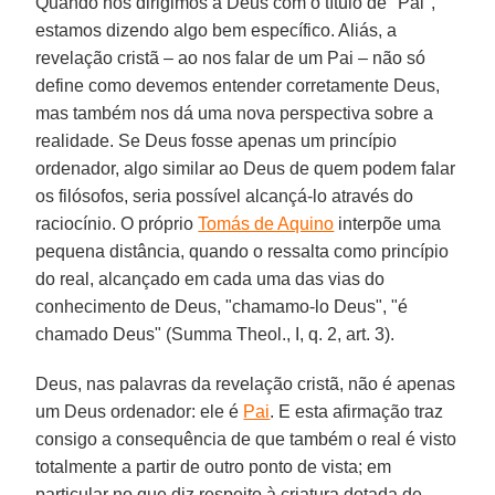
Quando nos dirigimos a Deus com o título de "Pai",
estamos dizendo algo bem específico. Aliás, a
revelação cristã – ao nos falar de um Pai – não só
define como devemos entender corretamente Deus,
mas também nos dá uma nova perspectiva sobre a
realidade. Se Deus fosse apenas um princípio
ordenador, algo similar ao Deus de quem podem falar
os filósofos, seria possível alcançá-lo através do
raciocínio. O próprio
Tomás de Aquino
interpõe uma
pequena distância, quando o ressalta como princípio
do real, alcançado em cada uma das vias do
conhecimento de Deus, "chamamo-lo Deus", "é
chamado Deus" (Summa Theol., I, q. 2, art. 3).
Deus, nas palavras da revelação cristã, não é apenas
um Deus ordenador: ele é
Pai
. E esta afirmação traz
consigo a consequência de que também o real é visto
totalmente a partir de outro ponto de vista; em
particular no que diz respeito à criatura dotada de