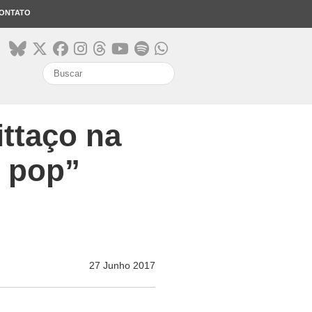
ONTATO
search
ittaço na
é pop”
27 Junho 2017