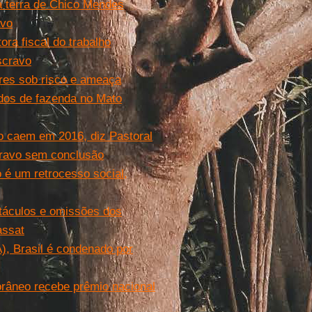
da terra de Chico Mendes
avo
tora fiscal do trabalho
scravo
res sob risco e ameaça
ados de fazenda no Mato
o caem em 2016, diz Pastoral
scravo sem conclusão
o é um retrocesso social,
táculos e omissões dos
assat
), Brasil é condenado por
orâneo recebe prêmio nacional