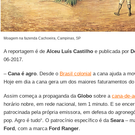
Moagem na fazenda Cachoeira, Campinas, SP
A reportagem é de
Alceu Luís Castilho
e publicada por
D
06-2017.
–
Cana é agro
. Desde o
Brasil colonial
a cana ajuda a mo
Hoje em dia a cana gera um dos maiores faturamentos do
Assim começa a propaganda da
Globo
sobre a
cana-de-a
horário nobre, em rede nacional, tem 1 minuto. E se ence
patrocinada pela própria emissora, em defesa do agronegó
pop. Agro é tudo“. O patrocínio específico é da
Seara
– ma
Ford
, com a marca
Ford Ranger
.