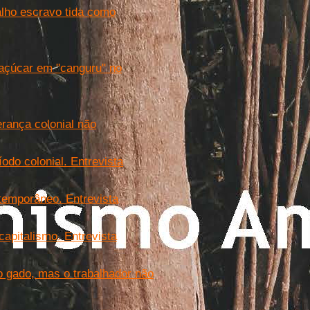
balho escravo tida como
açúcar em "canguru" no
erança colonial não
odo colonial. Entrevista
ntemporâneo. Entrevista
capitalismo. Entrevista
o gado, mas o trabalhador não