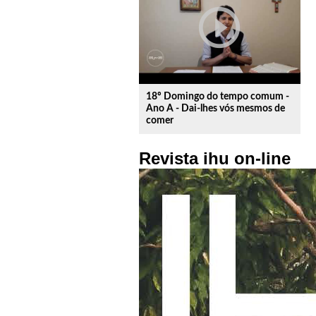
play_circle_outline
18º Domingo do tempo comum -
Ano A - Dai-lhes vós mesmos de
comer
Revista ihu on-line