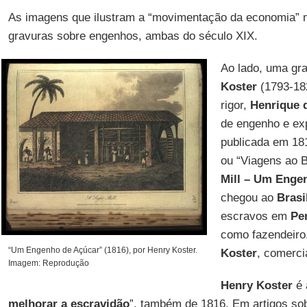
As imagens que ilustram a “movimentação da economia”
gravuras sobre engenhos, ambas do século XIX.
Ao lado, uma gra
Koster
(1793-182
rigor,
Henrique 
de engenho e exp
publicada em 18
ou “Viagens ao Br
Mill – Um Enge
chegou ao
Brasi
escravos em
Pe
como fazendeiro
“Um Engenho de Açúcar” (1816), por Henry Koster.
Koster
, comerci
Imagem: Reprodução
Henry Koster
é 
melhorar a escravidão
”, também de 1816. Em artigos sob