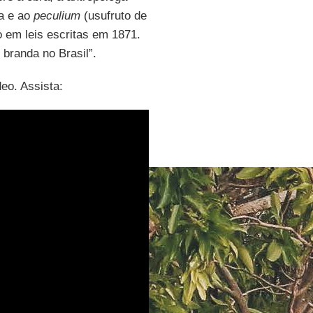
ia e ao
peculium
(usufruto de
do em leis escritas em 1871.
 branda no Brasil”.
eo. Assista: