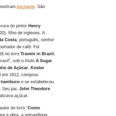
 mostram
escravos
. São
vura do pintor
Henry
0), filho de ingleses. A
da Costa
, português, senhor
ortador de café. Foi
16 no livro
Travels in Brazil
,
asil”, sob o título
A Sugar
nho de Açúcar
.
Koster
l
em 1812, comprou
rnambuco
e se estabeleceu
. Seu pai,
John Theodore
alizava açúcar.
autor do livro “
Como
re a obra, a antropóloga