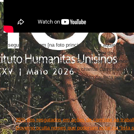
A segunda imagem [na foto principal] é uma aquarela feit
(1804-1879), francês radicado no
Brasil
e um dos pioneiro
Chama-se “
Engenho de cana – São Carlos
“.
Florence
mo
Carlos,
que em 1847 passou a se chamar Campinas (SP).
ele não se refere, portanto, ao município paulista com 
Carlos
, fundado na década de 1850, que se tornaria um do
cafeeira no século XIX.
Leia mais
35% dos resgatados em ações de combate ao trabal
Governo oculta nomes que poderiam estar na “lista s