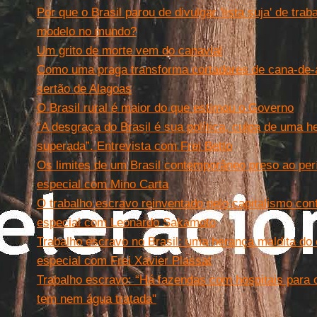
Por que o Brasil parou de divulgar 'lista suja' de tra
modelo no mundo?
Um grito de morte vem do canavial
Como uma praga transforma cortadores de cana-de-
sertão de Alagoas
O Brasil rural é maior do que estimou o Governo
“A desgraça do Brasil é sua política, culpa de uma h
superada”. Entrevista com Frei Betto
Os limites de um Brasil contemporâneo preso ao perí
especial com Mino Carta
O trabalho escravo reinventado pelo capitalismo co
especial com Leonardo Sakamoto
Trabalho escravo no Brasil: uma herança maldita do 
especial com Frei Xavier Plassat
Trabalho escravo: “Há fazendas com hospitais para 
tem nem água tratada"