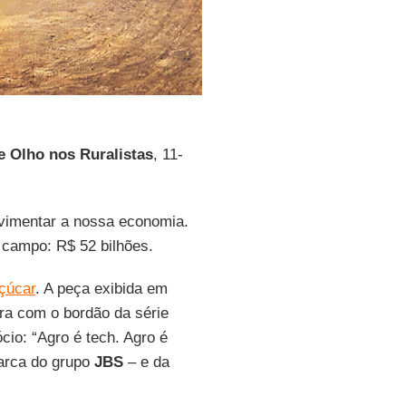
e Olho nos Ruralistas
, 11-
vimentar a nossa economia.
 campo: R$ 52 bilhões.
çúcar
. A peça exibida em
rra com o bordão da série
cio: “Agro é tech. Agro é
rca do grupo
JBS
– e da