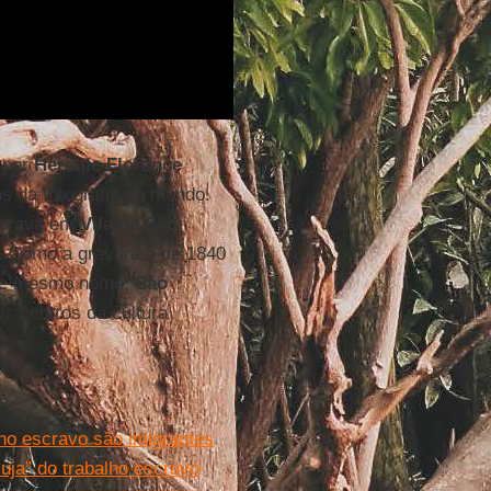
a por
Hercule Florence
s da fotografia no mundo.
rava em
Vila de São
 Como a gravura é de 1840
esse mesmo nome,
São
s centros da cultura
ho escravo são imigrantes
uja” do trabalho escravo