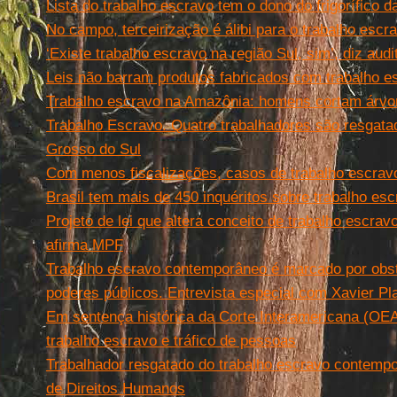
Lista do trabalho escravo tem o dono do frigorífico 
No campo, terceirização é álibi para o trabalho escr
‘Existe trabalho escravo na região Sul, sim’, diz audi
Leis não barram produtos fabricados com trabalho e
Trabalho escravo na Amazônia: homens cortam árvo
Trabalho Escravo. Quatro trabalhadores são resgat
Grosso do Sul
Com menos fiscalizações, casos de trabalho escrav
Brasil tem mais de 450 inquéritos sobre trabalho e
Projeto de lei que altera conceito de trabalho escrav
afirma MPF
Trabalho escravo contemporâneo é marcado por obs
poderes públicos. Entrevista especial com Xavier Pl
Em sentença histórica da Corte Interamericana (OEA
trabalho escravo e tráfico de pessoas
Trabalhador resgatado do trabalho escravo contemp
de Direitos Humanos