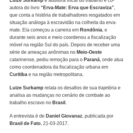
Luize Surkamp
é auditora fiscal do trabalho e co-
autora do livro
“Erva-Mate: Erva que Escraviza”
,
que conta a história de trabalhadores resgatados em
situação análoga à escravidão na colheita da erva-
mate. Ela começou a carreira em
Rondônia
, e
durante seis anos e meio coordenou a fiscalização
móvel na região Sul do país. Depois de receber uma
série de ameaças anônimas no
Meio-Oeste
catarinense, pediu remoção para o
Paraná
, onde atua
como coordenadora da fiscalização urbana em
Curitiba
e na região metropolitana.
Luize Surkamp
relata os desafios de sua trajetória e
analisa as mudanças no cenário de combate ao
trabalho escravo no
Brasil
.
A entrevista é de
Daniel Giovanaz
, publicada por
Brasil de Fato
, 21-03-2017.