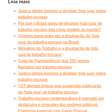
Leia mais
Justiça obriga governo a divulgar 'lista suja' sobre
trabalho escravo
Por que o Brasil parou de divulgar 'lista suja' de
trabalho escravo tida como modelo no mundo?
Governo barra outra vez a divulgação da ‘lista
suja’ do trabalho escravo no Brasil
Ministério do Trabalho e a divulgação de lista
suja do trabalho escravo
“Lista de Transparência” traz 250 nomes
flagrados por trabalho escravo
Justiça obriga governo a divulgar 'lista suja' sobre
trabalho escravo
TST derruba liminar que suspendia publicação
da “lista suja” do trabalho escravo
Trabalho escravo contemporâneo é marcado por
obstáculos e omissões dos poderes públicos.
Entrevista especial com Xavier Plassat