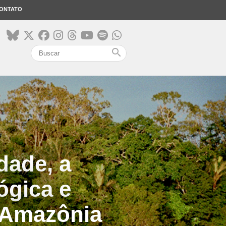
ONTATO
search
dade, a
ógica e
 Amazônia