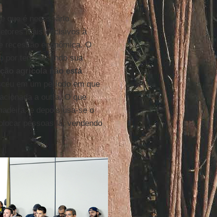
de que é necessário
etores mais decisivos à
 de recessão econômica. O
o por terra visando sua
ção agrícola não está
esceu em um período em que
acionada a outra. O que
madeira, e depois usa-se o
colocar pessoas lá, vendendo