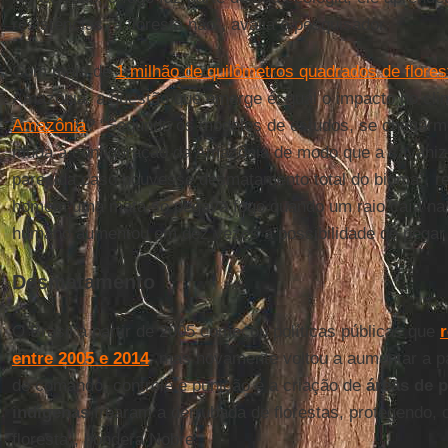
resistências, a floresta não”, avalia o pesquisador.
Com mais de
1 milhão de quilômetros quadrados de flore
Amazônia, a questão que emerge é: qual o impacto no cl
Amazônia
? “Segundo os modelos de estudos, se chegar
muda a configuração da Amazônia de modo que a savaniz
parecida caso houvesse desmatamento total do bioma”, r
homem uma mata só pegava fogo quando um raio caía na fl
humano aumentou em dez vezes a possibilidade de pegar 
Desmatamento
O Brasil a partir de 2005 começou políticas públicas que
entre 2005 e 2014
, mas novamente voltou a aumentar a par
de comando, controle e punição e a criação de
áreas de 
indígenas
frearam a derrubada de florestas, protegendo, 
floresta”, pondera Nobre.