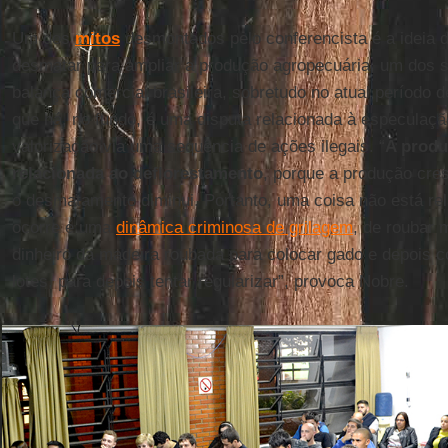
Um dos
mitos
desmontados pelo conferencista é a ideia 
desmatar para ampliar a produção agropecuária, um dos s
balança comercial brasileira, sobretudo no atual período
que há, no fundo, é uma disputa relacionada à especulaçã
valorização via uma sequência de ações ilegais. “
A produ
relacionada ao deflorestamento
, porque a produção cr
o desmatamento diminui. Portanto, uma coisa não está rel
ocorre é uma
dinâmica criminosa de grilagem
, de roubar 
dinheiro da madeira roubada para colocar gado e depois 
lotes, para depois tentar regularizar”, provoca Nobre.