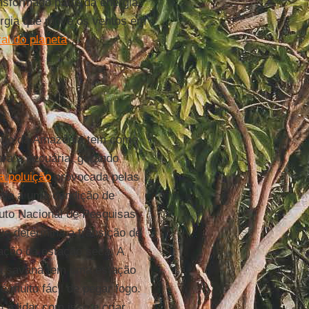
nsformado parte da energia
nergia que move os ventos em
ral do planeta
”,
íbrio da Amazônia tem como
ara a pecuária, gerando
a poluição
provocada pelas
nia a uma condição de
tuto Nacional de Pesquisas
ue determina a transição de
ação da estação seca. A
, a savana tem uma estação
 muito fácil de pegar fogo.
 a lidar com isso e criar