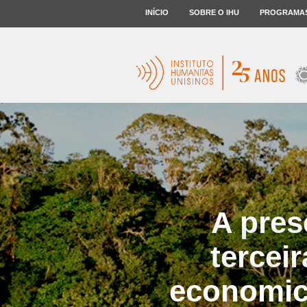
INÍCIO
SOBRE O IHU
PROGRAMA
A pres
tercei
economic