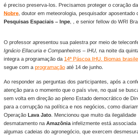
é preciso preserva-los. Precisamos proteger o coração da 
Nobre
, doutor em meteorologia, pesquisador aposentado
Pesquisas Espaciais – Inpe
, , e senior fellow do WRI Bras
O professor apresentou sua palestra por meio de teleconfe
Ignácio Ellacuria e Companheiros – IHU,
na noite da quint
integra a programação da
14ª Páscoa IHU. Biomas brasilei
segue com a
programação
até 14 de junho.
Ao responder as perguntas dos participantes, após a con
atenção para o momento que o país vive, no qual se busc
sem volta em direção ao pleno Estado democrático de Dire
para a corrupção na política e nos negócios, como diaria
Operação
Lava Jato
. Mencionou que muito da ilegalidade
desmatamento na
Amazônia
infelizmente está associada
algumas cadeias do agronegócio, que exercem desmesurada