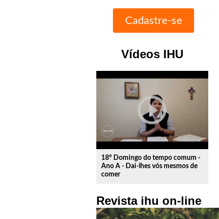
Vídeos IHU
play_circle_outline
18º Domingo do tempo comum -
Ano A - Dai-lhes vós mesmos de
comer
Revista ihu on-line