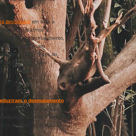
sta desmatada
em toda a
ima se desmatarmos a
mos a 40% de desmatamento,
ação se torna muito
esponde Nobre. “Antes do
oresta. Hoje o fator
fogo”, pontua.
reduziram o desmatamento
tir de 2015. “As políticas
proteção ambiental
e
terras
certa maneira, o coração da