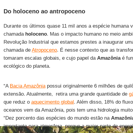
Do holoceno ao antropoceno
Durante os últimos quase 11 mil anos a espécie humana v
chamada
holoceno
. Mas o impacto humano no meio ambi
Revolução Industrial que estamos prestes a inaugurar um
chamada de
Atropoceno
. É nesse contexto que as transf
tomaram escalas globais, e cujo papel da
Amazônia
é fun
ecológico do planeta.
“A
Bacia Amazônia
possui originalmente 6 milhões de qui
extensão. Atualmente, retira uma grande quantidade de
g
que reduz o
aquecimento global
. Além disso, 18% do flux
oceanos vem da Amazônia, pois tem uma hidrologia muito
“Dez porcento das espécies do mundo estão na
Amazôni
importante para atmosfera, porque a maior parte de energ