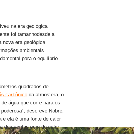
iveu na era geológica
ente foi tamanhodesde a
a nova era geológica
ormações ambientais
damental para o equilíbrio
lômetros quadrados de
ás carbônico
da atmosfera, o
o de água que corre para os
 poderosa”, descreve Nobre.
a
e ela é uma fonte de calor
ia dos ventos vem do calor