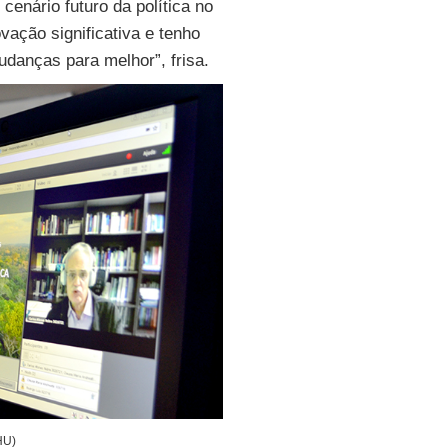
cenário futuro da política no
ação significativa e tenho
anças para melhor”, frisa.
HU)