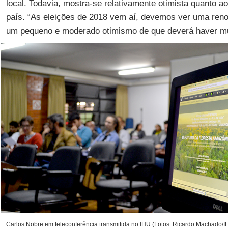
local. Todavia, mostra-se relativamente otimista quanto ao 
país. “As eleições de 2018 vem aí, devemos ver uma renov
um pequeno e moderado otimismo de que deverá haver mud
Carlos Nobre em teleconferência transmitida no IHU (Fotos: Ricardo Machado/I