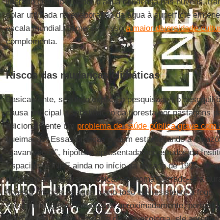
liberado quando o vapor d’água condensa nas nuvens, tra
solar utilizada na evaporação da água à superfície em e
escala mundial. Some-se a isso
a maior diversidade cultu
complementa.
Riscos das mudanças climáticas
Basicamente, segundo explica o pesquisador, o desequil
causa principal a substituição da floresta por pastagens p
adicionalmente um
problema de saúde pública grave com 
queimadas. Essas práticas podem estar levando a Amazô
“savanização”, hipótese apresentada por estudos do Insti
Espaciais – INPE ainda no início da década de 1990. “O q
floresta para a savana tropical—o bioma Cerrado--é a dur
floresta precisa de água o ano todo e é resistente a fogo
seca muito longa, seis meses aproximadamente, portanto é
No Cerrado, o fogo faz parte de sua ecologia, ele aprendeu