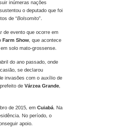
ssuir inúmeras nações
 sustentou o deputado que foi
tos de “
Bolsomito
”.
ar de evento que ocorre em
no
Farm Show
, que acontece
 em solo mato-grossense.
abril do ano passado, onde
ocasião, se declarou
de invasões com o auxílio de
prefeito de
Várzea Grande
,
bro de 2015, em
Cuiabá
. Na
sidência. No período, o
onseguir apoio.