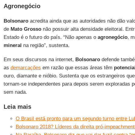
Agronegócio
Bolsonaro
acredita ainda que as autoridades não dão val
de
Mato Grosso
não possuir alta densidade eleitoral. Ent
Estado é o futuro do país. “Não apenas o
agronegócio
, 
mineral
na região”, sustenta.
Em seus discursos na internet,
Bolsonaro
defende també
as
demarcações
em razão que essas áreas têm
potencia
ouro, diamante e nióbio. Sustenta que os estrangeiros qu
tornam-se independentes para depois serem exploradas p
sem nada.
Leia mais
O Brasil está pronto para um segundo turno entre Lu
Bolsonaro 2018? Líderes da direita pró-impeachmen
Na Paraíba, Bolsonaro diz que vai dar fuzil contra “