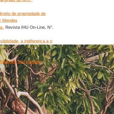
direito de propriedade de
ar Mendes
as.
Revista IHU On-Line, N°.
ibilidade, a indiferença e o
iolações dos direitos