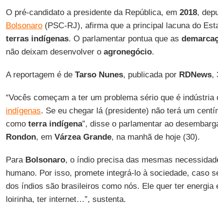
O pré-candidato a presidente da República, em
2018
, dep
Bolsonaro
(PSC-RJ), afirma que a principal lacuna do Est
terras indígenas
. O parlamentar pontua que as
demarca
não deixam desenvolver o
agronegócio
.
A reportagem é de
Tarso Nunes
, publicada por
RDNews
,
“Vocês começam a ter um problema sério que é indústria
indígenas
. Se eu chegar lá (presidente) não terá um cen
como
terra indígena
”, disse o parlamentar ao desembarg
Rondon
, em
Várzea Grande
, na manhã de hoje (30).
Para
Bolsonaro
, o índio precisa das mesmas necessidad
humano. Por isso, promete integrá-lo à sociedade, caso sej
dos índios são brasileiros como nós. Ele quer ter energia 
loirinha, ter internet…”, sustenta.