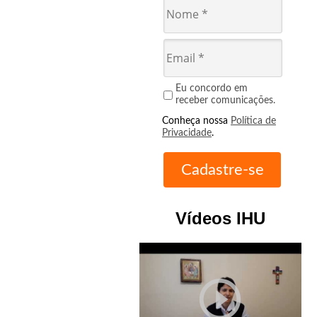
Eu concordo em
receber comunicações.
Conheça nossa
Política de
Privacidade
.
Vídeos IHU
play_circle_outline