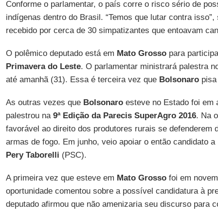
Conforme o parlamentar, o país corre o risco sério de po
indígenas dentro do Brasil. “Temos que lutar contra isso”,
recebido por cerca de 30 simpatizantes que entoavam can
O polêmico deputado está em
Mato Grosso
para particip
Primavera do Leste
. O parlamentar ministrará palestra 
até amanhã (31). Essa é terceira vez que
Bolsonaro
pisa
As outras vezes que
Bolsonaro
esteve no Estado foi em 
palestrou na
9ª Edição da Parecis SuperAgro 2016
. Na 
favorável ao direito dos produtores rurais se defenderem 
armas de fogo. Em junho, veio apoiar o então candidato a 
Pery Taborelli
(PSC).
A primeira vez que esteve em
Mato Grosso
foi em novem
oportunidade comentou sobre a possível candidatura à pre
deputado afirmou que não amenizaria seu discurso para c