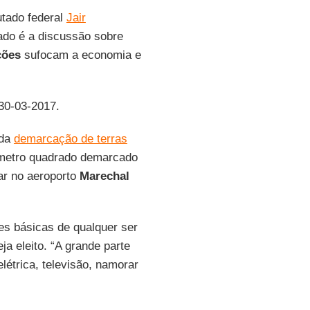
utado federal
Jair
ado é a discussão sobre
ções
sufocam a economia e
 30-03-2017.
 da
demarcação de terras
tímetro quadrado demarcado
ar no aeroporto
Marechal
es básicas de qualquer ser
a eleito. “A grande parte
elétrica, televisão, namorar