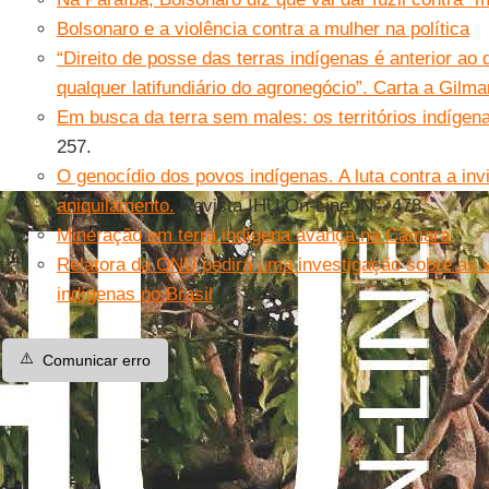
Bolsonaro e a violência contra a mulher na política
“Direito de posse das terras indígenas é anterior ao 
qualquer latifundiário do agronegócio”. Carta a Gilm
Em busca da terra sem males: os territórios indígen
257.
O genocídio dos povos indígenas. A luta contra a invis
aniquilamento.
Revista IHU On-Line, N°. 478.
Mineração em terra indígena avança na Câmara
Relatora da ONU pedirá uma investigação sobre as v
indígenas no Brasil
⚠️
Comunicar erro