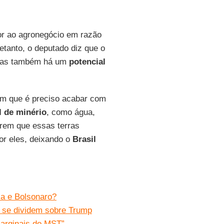
or ao agronegócio em razão
retanto, o deputado diz que o
mas também há um
potencial
m que é preciso acabar com
l de minério
, como água,
erem que essas terras
or eles, deixando o
Brasil
la e Bolsonaro?
t se dividem sobre Trump
marginais do MST”