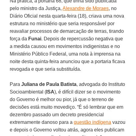
Na prática, a portaria 68, que tinha sido publicada
pelo ministro da Justiça,
Alexandre de Moraes
, no
Diário Oficial nesta quarta-feira (18), criava uma nova
estrutura no ministério que seria responsável por
reavaliar processos de demarcação de terras, tirando
força da
Funai
. Depois de repercussão negativa que
a medida causou em movimentos indigenistas e no
Ministério Público Federal, uma nota à imprensa na
noite desta quinta-feira anunciou que a portaria ficava
revogada e que seria substituída.
Para
Juliana de Paula Batista
, advogada do Instituto
Socioambiental (
ISA
), é difícil dizer se o movimento
do Governo é melhor ou pior, já que o terreno de
decisões está muito movediço. “É só lembrar que em
dezembro passado um decreto presidencial
extremamente danoso para a
questão indígena
vazou
e depois o Governo voltou atrás, agora eles publicam