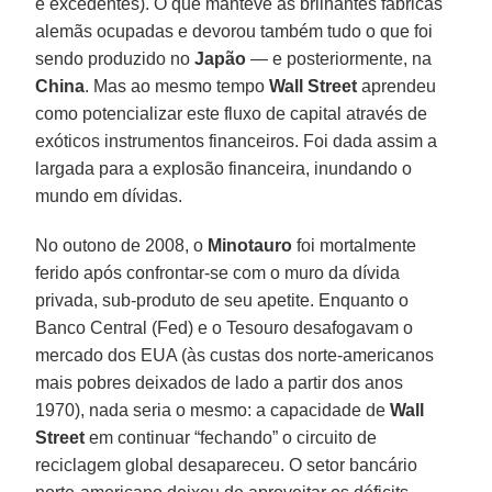
e excedentes). O que manteve as brilhantes fábricas
alemãs ocupadas e devorou também tudo o que foi
sendo produzido no
Japão
— e posteriormente, na
China
. Mas ao mesmo tempo
Wall Street
aprendeu
como potencializar este fluxo de capital através de
exóticos instrumentos financeiros. Foi dada assim a
largada para a explosão financeira, inundando o
mundo em dívidas.
No outono de 2008, o
Minotauro
foi mortalmente
ferido após confrontar-se com o muro da dívida
privada, sub-produto de seu apetite. Enquanto o
Banco Central (Fed) e o Tesouro desafogavam o
mercado dos EUA (às custas dos norte-americanos
mais pobres deixados de lado a partir dos anos
1970), nada seria o mesmo: a capacidade de
Wall
Street
em continuar “fechando” o circuito de
reciclagem global desapareceu. O setor bancário