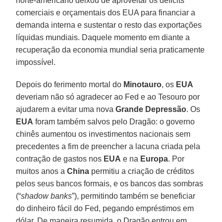
norte-americano deixou de aproveitar os déficits
comerciais e orçamentais dos EUA para financiar a
demanda interna e sustentar o resto das exportações
líquidas mundiais. Daquele momento em diante a
recuperação da economia mundial seria praticamente
impossível.
Depois do ferimento mortal do
Minotauro
, os
EUA
deveriam não só agradecer ao Fed e ao Tesouro por
ajudarem a evitar uma nova
Grande Depressão
. Os
EUA
foram também salvos pelo Dragão: o governo
chinês aumentou os investimentos nacionais sem
precedentes a fim de preencher a lacuna criada pela
contração de gastos nos
EUA
e na
Europa
. Por
muitos anos a
China
permitiu a criação de créditos
pelos seus bancos formais, e os bancos das sombras
(“
shadow banks
”), permitindo também se beneficiar
do dinheiro fácil do Fed, pegando empréstimos em
dólar. De maneira resumida, o Dragão entrou em