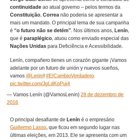
continuidade
ao atual governo – pelos termos da
Constituição
,
Correa
não poderia se apresentar a
mais um mandato. O principal lema de sua campanha
é
“o futuro não se detém”
. Nos últimos anos,
Lenín
,
que é
paraplégico
, atuou como enviado especial das
Nações Unidas
para Deficiência e Acessibilidade.
Lenín, compañero tienes un corazón gigante ¡Vamos
adelante por un futuro de unión y nuevos sueños,
vamos
@Lenin
!
#ElCambioVerdadero
pic.twitter.com/JgLdKoPui4
— Vamos Lenín (@VamosLenin)
28 de dezembro de
2016
O principal desafiante de
Lenín
é o empresário
Guillermo Lasso
, que ficou em segundo lugar nas
últimas eleições, em 2013. Ele se apresenta com um