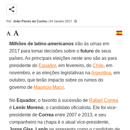
share
Por:
João Flores da Cunha
| 04 Janeiro 2017
Milhões de latino-americanos
irão às urnas em
2017 para tomar decisões sobre o
futuro
de seus
países. As principais eleições neste ano são as para
presidente do
Equador
, em fevereiro, do
Chile
, em
novembro, e as eleições legislativas na
Argentina
, em
outubro, que terão impacto sobre os rumos do
governo de
Mauricio Macri
.
No
Equador
, o favorito à sucessão de
Rafael Correa
é
Lenín Moreno
, o candidato oficialista. Ele foi vice-
presidente de
Correa
entre 2007 e 2013, e seu
companheiro na chapa é o atual vice-presidente,
Jorge Glas
.
Lenín
se apresenta como o candidato de