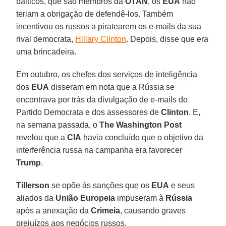
bálticos, que são membros da
OTAN
, os
EUA
não
teriam a obrigação de defendê-los. Também
incentivou os russos a piratearem os e-mails da sua
rival democrata,
Hillary Clinton
. Depois, disse que era
uma brincadeira.
Em outubro, os chefes dos serviços de inteligência
dos
EUA
disseram em nota que a Rússia se
encontrava por trás da divulgação de e-mails do
Partido Democrata e dos assessores de
Clinton
. E,
na semana passada, o
The Washington Post
revelou que a
CIA
havia concluído que o objetivo da
interferência russa na campanha era favorecer
Trump
.
Tillerson
se opõe às sanções que os
EUA
e seus
aliados da
União Europeia
impuseram à
Rússia
após a anexação da
Crimeia
, causando graves
prejuízos aos negócios russos.