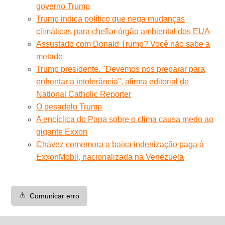
governo Trump
Trump indica político que nega mudanças
climáticas para chefiar órgão ambiental dos EUA
Assustado com Donald Trump? Você não sabe a
metade
Trump presidente. "Devemos nos preparar para
enfrentar a intolerância", afirma editorial de
National Catholic Reporter
O pesadelo Trump
A encíclica do Papa sobre o clima causa medo ao
gigante Exxon
Chávez comemora a baixa indenização paga à
ExxonMobil, nacionalizada na Venezuela
⚠️
Comunicar erro