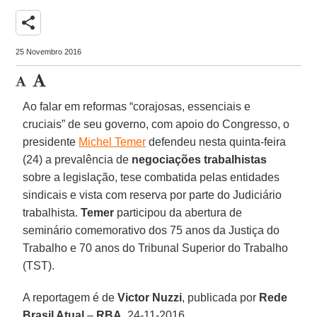
share
25 Novembro 2016
Ao falar em reformas “corajosas, essenciais e
cruciais” de seu governo, com apoio do Congresso, o
presidente
Michel Temer
defendeu nesta quinta-feira
(24) a prevalência de
negociações trabalhistas
sobre a legislação, tese combatida pelas entidades
sindicais e vista com reserva por parte do Judiciário
trabalhista.
Temer
participou da abertura de
seminário comemorativo dos 75 anos da Justiça do
Trabalho e 70 anos do Tribunal Superior do Trabalho
(TST).
A reportagem é de
Victor Nuzzi
, publicada por
Rede
Brasil Atual
–
RBA
, 24-11-2016.