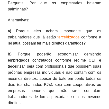
Pergunta: Por que os empresários bateram
um
o
seja
abrir
alternativa.
bem
e
julgar
para
ganha
montes,
trabalhador
de
palminhas?
lugar
projeto
com
mão
vindas
não
todas
trás
27%
apesar
decidir
sindicatos
com
que
cooperativas
da
se
apenas
as
enorme
menos
de
reclamar.
de
Alternativas:
rios
permite
ou
dignidade
podem
serviços
ações
passivo,
que
ser
E
“aluguel'',
de
isso
empresas
(conquistada
melhorar
secundários,
trabalhistas.
gerando
um
proibido,
no
situação
a)
Porque eles acham importante que os
onde
deve
menores
com
a
como
No
avalanches
empregado
pois
caso
estimulada
trabalhadores que já estão
terceirizados
conforme a
fluem
ser
que,
base
vida
é
limite,
de
direto.
os
de
pela
lei atual possam ter mais direitos garantidos?
leite
votado
não
em
de
hoje.
poderemos
reclamações
trabalhadores
trabalho
fragmentação
e
com
raro,
sangue
ambos
ter
trabalhistas.
temem
análogo
e
b)
Porque poderão economizar demitindo
mel,
rapidez
contratam
e
os
novos
reclamar
ao
pelas
empregados contratados conforme regime
CLT
e
cheio
no
trabalhadores
lágrimas
lados,
protestos
e
de
fontes
terceirizar, seja com profissionais que possuem suas
de
Congresso
de
por
mas
sociais,
perder
escravo,
garantidas
próprias empresas individuais e não contam com os
unicórnios
Nacional.
forma
gerações
devem
quando
o
em
de
mesmos direitos, apesar de baterem ponto todos os
fofinhos
precária
antes
ser
milhões
serviço
que
renda
dias (os chamados
PJs
), seja com cooperativas ou
e
e
de
discutidas
de
ou
muitas
para
empresas menores que, não raro, contratam
potes
sem
você)
e
trabalhadores
entrar
fazendas
os
trabalhadores de forma precária e sem os mesmos
de
os
para
evitadas
perceberem
em
e
dirigentes.
direitos.
ouro
mesmos
que
se
que
alguma
empresas
Com