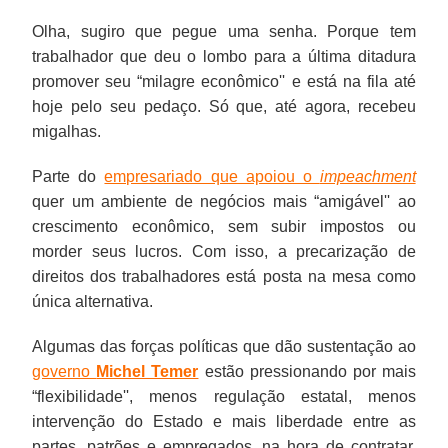
Pois
facilitar
Olha, sugiro que pegue uma senha. Porque tem
você
a
trabalhador que deu o lombo para a última ditadura
é
impunidade
promover seu “milagre econômico'' e está na fila até
do
das
hoje pelo seu pedaço. Só que, até agora, recebeu
tipo
contratantes
migalhas.
que
que,
concorda
no
Parte do
empresariado que apoiou o
impeachment
que
máximo,
quer um ambiente de negócios mais “amigável'' ao
primeiro
terão
crescimento econômico, sem subir impostos ou
temos
que
morder seus lucros. Com isso, a precarização de
que
bancar
direitos dos trabalhadores está posta na mesa como
fazer
salários
única alternativa.
o
atrasados,
bolo
mas
Algumas das forças políticas que dão sustentação ao
crescer
sem
governo
Michel Temer
estão pressionando por mais
para
punição
“flexibilidade'', menos regulação estatal, menos
depois
pelos
intervenção do Estado e mais liberdade entre as
dividi-
escravos
partes, patrões e empregados, na hora de contratar.