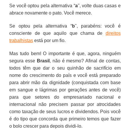
no
direitos.
setores
fragilizam
perderam
“lista
se
isso,
Se você optou pela alternativa “
a
'', volte duas casas e
final
do
ainda
salários
suja''
utilizam
diminuir
abrace novamente o pato. Você merece.
de
empresariado
mais
e
do
de
a
Se optou pela alternativa “
b
'', parabéns: você é
arco-
nacional
os
garantias
setor.
cooperativas
capacidade
consciente de que aquilo que chama de
direitos
íris.
e
mais
e
e
de
trabalhistas
está por um fio.
internacional
fracos.
nem
empresas
articulação
não
mesmo
fajutas
da
Mas tudo bem! O importante é que, agora, ninguém
precisem
podem
em
classe
segura esse
Brasil
, não é mesmo? Afinal de contas,
passar
reclamar
nome
trabalhadora.
todos têm que dar o seu quinhão de sacrifício em
por
com
de
nome do crescimento do país e você está preparado
atrocidades
o
prepostos
para abrir mão da dignidade (conquistada com base
como
patrão.
para
em sangue e lágrimas por gerações antes de você)
taxação
burlar
para que setores do empresariado nacional e
de
direitos
internacional não precisem passar por atrocidades
seus
trabalhistas,
como taxação de seus lucros e dividendos. Pois você
lucros
o
é do tipo que concorda que primeiro temos que fazer
e
projeto
o bolo crescer para depois dividi-lo.
dividendos.
vai