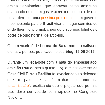
Esta notícia é para você, caro amigo trabalhador, cara
acreditou
Civil
garantidos?
individuais
fio.
que
econômico''
ou
intervenção
contratação
Situações
sem
Estudos
e
Na
na
amiga trabalhadora, que abraçou patos amarelos,
no
Eliseu
e
dar
e
morder
do
de
que
qualquer
Socioeconômicos
empresas
prática,
mesma
chamando-os de amigos, e acreditou no conto de que
conto
Padilha
não
o
está
seus
Estado
prestadoras
hoje
lastro
(Dieese)
pessoais
pelo
empresa,
basta derrubar uma
péssima presidente
e um governo
de
foi
contam
seu
na
lucros.
e
de
oprimem
financeiro
apontou
(“pejotização''),
que
com
incompetente para o
Brasil
virar um lugar com rios de
que
ovacionado
com
quinhão
fila
Com
mais
serviços
certas
ou
que,
como
já
grau
onde fluem leite e mel, cheio de unicórnios fofinhos e
basta
ao
os
de
até
isso,
liberdade
para
categorias
independência,
em
se
acontece,
de
potes de ouro no final de arco-íris.
derrubar
defender
mesmos
sacrifício
hoje
a
entre
executarem
podem
mas
média
ambas
isso
especialização
uma
que
direitos,
em
pelo
precarização
as
as
ser
com
um
fossem
terá
muito
O comentário é de
Leonardo Sakamoto
, jornalista e
péssima
o
apesar
nome
seu
de
partes,
atividades
universalizadas
todos
trabalhador
livres
que
próximo,
cientista político, publicado no seu
blog
, 16-06-2016.
presidente
país
de
do
pedaço.
direitos
patrões
para
e
os
terceirizado
e
ser
poderão
e
precisa
baterem
crescimento
Só
dos
e
as
o
empregados.
trabalha
iguais
resolvido
integrar
Durante um rega-bofe com a nata do empresariado,
um
“caminhar
ponto
do
que,
trabalhadores
empregados,
quais
Judiciário
Periodicamente,
três
entre
na
categorias
em
São Paulo
, nesta quinta (16), o ministro-chefe da
governo
no
todos
país
até
está
na
as
não
tais
horas
si.
Justiça
diferentes.
Casa Civil
Eliseu Padilha
foi ovacionado ao defender
incompetente
rumo
os
e
agora,
posta
hora
empresas
terá
empresas
a
Hoje,
–
Também
que o país precisa “caminhar no rumo da
para
da
dias
você
recebeu
na
de
foram
condições
encerram
mais
isso
se
pode
terceirização
'', explicando que o projeto que permite
o
terceirização'',
(os
está
migalhas.
mesa
contratar.
constituídas
de
as
por
já
e
aumentar
isso deve ser votado com rapidez no Congresso
Brasil
explicando
chamados
preparado
como
Mudanças
(atividades-
processar
portas,
semana
acontece
quando
o
Nacional.
virar
que
PJs),
para
única
são
fim)
e
deixando
e
aos
o
número