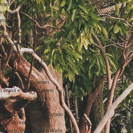
ojetos alternativos de
s pessoais, subjetivas e
etividade do mundo real e as
de iniquidades abissais em
lamam alguns de sua redoma
 inconveniente provocação
esfera do consumo, a
 da matéria prima para a
go.
utras cores não faltam.
Brasil e ocorra o pleno
oltados à efetivação da
da assim são alvos
nalização que vai do Estado
dade. Em nome de
são seus, mas de meia dúzia