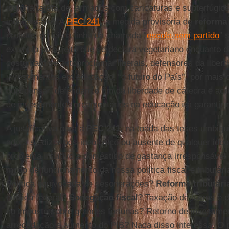
inglória tarefa de, armados com caricaturas e subterfúgios
indefensável. A
PEC 241
, a medida provisória de
reforma 
projetos de lei na linha da chamada “
escola sem partido
” 
exemplo do sujeito que se declara vegetariano enquanto d
costumam se autoproclamar liberais, defensores da liberd
investimentos em educação, “o futuro do País”, por mais
duplipensar, defendam o fim da liberdade de cátedra e acr
de investimentos orçamentários na educação irá garantir 
A justificativa para a
PEC 241
, na toada das teses umbigui
adora se dizer pós-ideológico ou ausente de qualquer ideo
problema intuitivo e doméstico de gastança irresponsável
modo de funcionamento da nossa política fiscal e tributá
Política equivocada de desonerações?
Reforma tributári
pública federal?
Sonegação fiscal
? Taxação de lucros e 
do imposto sobre grandes fortunas? Retorno de investime
arrecadação e aumento do PIB? Nada disso interessa. O p