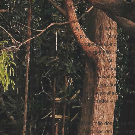
de endinheirados que controlam as rédeas do poder políti
mão até da Constituição.
O idiota, assim, não enxerga reações desse tipo como pro
exclusão social e da acumulação predatória. Para ele, fo
oportunistas de meia dúzia de desocupados que os fizera
“rentável” se dedicar a valores e ideais que não raro lhes 
dedicada a uma causa política emancipatória, ou até mer
favoráveis a tais bandeiras, não batem com o mapeamento 
segundo o qual a caridade, manifestação paliativa, partic
vontade que absolve a máquina sistêmica geradora da ma
aborda nos sinais de trânsito, é o mais racional instrume
plausível e a melhor maneira de olhar ao redor – mas não 
umbigo.
A ideologia do umbiguismo, a propósito, não descansa em
disposição um exército de lacaios montados em sua idioti