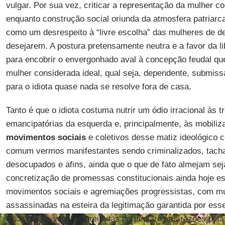
vulgar. Por sua vez, criticar a representação da mulher c
enquanto construção social oriunda da atmosfera patriarca
como um desrespeito à “livre escolha” das mulheres de d
desejarem. A postura pretensamente neutra e a favor da l
para encobrir o envergonhado aval à concepção feudal qu
mulher considerada ideal, qual seja, dependente, submissa
para o idiota quase nada se resolve fora de casa.
Tanto é que o idiota costuma nutrir um ódio irracional às 
emancipatórias da esquerda e, principalmente, às mobili
movimentos sociais
e coletivos desse matiz ideológico 
comum vermos manifestantes sendo criminalizados, tach
desocupados e afins, ainda que o que de fato almejam sej
concretização de promessas constitucionais ainda hoje e
movimentos sociais e agremiações progressistas, com mu
assassinadas na esteira da legitimação garantida por esse
fracasso de suas empreitadas particulares as razões pela