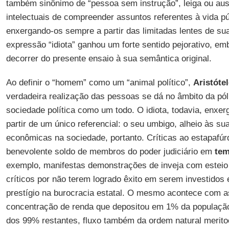
também sinônimo de “pessoa sem instrução”, leiga ou au
intelectuais de compreender assuntos referentes à vida pú
enxergando-os sempre a partir das limitadas lentes de sua
expressão “idiota” ganhou um forte sentido pejorativo, 
decorrer do presente ensaio à sua semântica original.
Ao definir o “homem” como um “animal político”,
Aristóte
verdadeira realização das pessoas se dá no âmbito da póli
sociedade política como um todo. O idiota, todavia, enxe
partir de um único referencial: o seu umbigo, alheio às su
econômicas na sociedade, portanto. Críticas ao estapafúr
benevolente soldo de membros do poder judiciário em
tem
exemplo, manifestas demonstrações de inveja com esteio 
críticos por não terem logrado êxito em serem investido
prestígio na burocracia estatal. O mesmo acontece com a
concentração de renda que depositou em 1% da populaçã
dos 99% restantes, fluxo também da ordem natural merito