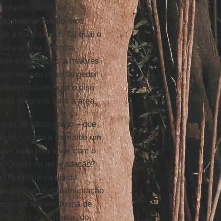
 infantis, defender o
do ensino médio
e os
são a bola da vez. Tal qual o
ilacera uma picanha,
ade e favoráveis a maiores
 que, em seu constrangedor
editem que revogar o piso
mais recursos para a área.
stas do idiota grego – que
logia -, toma a forma de um
 que nada tem a ver com o
ria. Queda da arrecadação?
a
? Auditoria da dívida
dividendos? Regulamentação
ntos sociais em forma de
roblema é particular, do