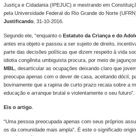
Justiça e Cidadania (IPEJUC) e mestrando em Constituiçã
pela Universidade Federal do Rio Grande do Norte (UFRN)
Justificando
, 31-10-2016.
Segundo ele, “enquanto o
Estatuto da Criança e do Adol
antes era objeto e passou a ser sujeito de direito, incenti
parte das decisões políticas que dizem respeito à vida so
idiotia congênita umbiguista procura, por meio de jagun
MBL
, desarticular as ocupações deixando claro que jove
preocupa apenas com o dever de casa, aceitando dócil, p
bovinamente que a rapina de curto prazo recaia sobre a 
educação e arranque brutal e violentamente o seu futuro”.
Eis o artigo
.
“Uma pessoa preocupada apenas com seus próprios assun
os da comunidade mais ampla”. É este o significado origina