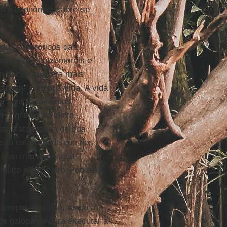
co e econômico, abre-se
dutos históricos da
ram os arroubos morais e
m decidir que era mais
custam a própria vida. A vida
os posicionamentos
cognitivo do idiota,
ular e atomizada de boa
ssa esfarrapada que nos
nto de transformação
muito além, claro – do seu
 tempos de crise, tendo à
ce galopante para executar a