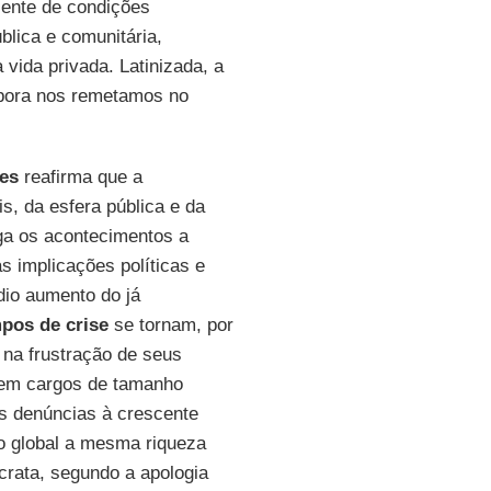
sente de condições
blica e comunitária,
 vida privada. Latinizada, a
embora nos remetamos no
les
reafirma que a
s, da esfera pública e da
rga os acontecimentos a
as implicações políticas e
dio aumento do já
pos de crise
se tornam, por
na frustração de seus
s em cargos de tamanho
s denúncias à crescente
o global a mesma riqueza
crata, segundo a apologia