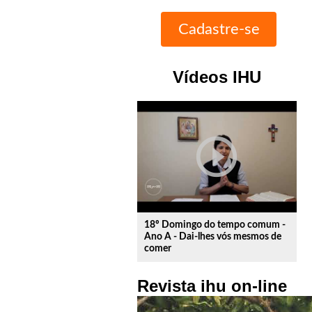
Vídeos IHU
play_circle_outline
18º Domingo do tempo comum -
Ano A - Dai-lhes vós mesmos de
comer
Revista ihu on-line