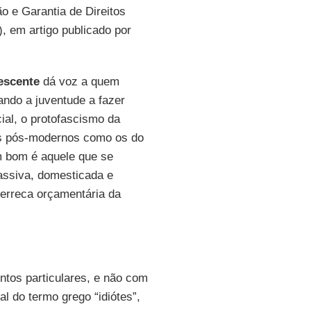
o e Garantia de Direitos
, em artigo publicado por
escente
dá voz a quem
vando a juventude a fazer
cial, o protofascismo da
ços pós-modernos como os do
m bom é aquele que se
assiva, domesticada e
merreca orçamentária da
tos particulares, e não com
l do termo grego “idiótes”,