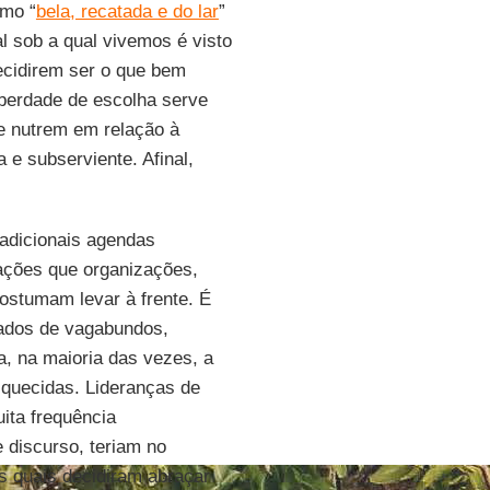
omo “
bela, recatada e do lar
”
l sob a qual vivemos é visto
ecidirem ser o que bem
iberdade de escolha serve
e nutrem em relação à
 e subserviente. Afinal,
tradicionais agendas
zações que organizações,
costumam levar à frente. É
ados de vagabundos,
a, na maioria das vezes, a
squecidas. Lideranças de
ita frequência
 discurso, teriam no
s quais decidiram abraçar