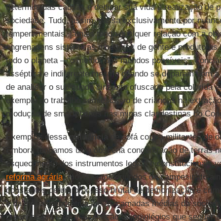
determinadas causas e dedicar sua vida à realização de pr
sociedade. Tudo, assim, passa exclusivamente por nuance
temperamentais, jamais tendo qualquer relação com a obj
engrenagens sistêmicas moedoras de gente e produtoras 
todo o planeta – “o melhor dos mundos possíveis”, conc
asséptica e indiferente mesmo quando se deparam com a
de analisar o submundo cinzento ofuscado pela colorida 
exemplo do trabalho semiescravo de crianças na extração
produção de smartphones nas minas clandestinas do Con
Exemplos dessa
militância
de sofá contra militantes de o
Embora tenhamos uma obscena concentração de terras no 
esquecimento dos instrumentos legais e constitucionais v
reforma agrária
, movimentos oriundos do campesinato ain
constantes de um processo brutal de demonização e crimi
e da mídia corporativa até às camadas médias da socie
preconceitos e da manutenção de privilégios que sequer 