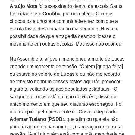
Araújo
Mota
foi assassinado dentro da escola Santa
Felicidade, em
Curitiba
, por um colega. O crime
chocou os alunos e a comunidade e fez com que a
escola fosse desocupada no dia seguinte. Havia a
possibilidade de que a tragédia desmobilizasse o
movimento em outras escolas. Mas isso não ocorreu.
Na Assembleia, a jovem mencionou a morte de Lucas
criando um momento de tensão. “Ontem [quarta-feira]
eu estava no velório do
Lucas
e eu não me recordo
de ter visto nenhum desses rostos aqui lá”, provocou
a garota, voltando-se aos deputados estaduais. "O
sangue do Lucas está na mão de vocês”, disse no
único momento em que seu discurso escorregou. Foi
interrompida pelo presidente da Casa, o deputado
Ademar
Traiano
(
PSDB
), que afirmou que ela não
poderia agredir o parlamentar, e ameaçou encerrar a
sessão. “Aqui ninguém está com a mão manchada de