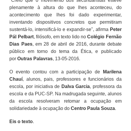
"
Creio que o movimento dos secundaristas esteve
plenamente à altura do que lhes aconteceu, do
acontecimento que lhes foi dado experimentar,
inventando dispositivos concretos que permitiram
sustentá-lo, intensificá-lo e expandir-se", afirma
Peter
Pál Pelbart
, filósofo, em texto lido
no
Colégio Fernão
Dias Paes
, em 28 de abril de 2016, durante debate
público em torno do tema da Ética, e publicado
por
Outras Palavras
, 13-05-2016.
O evento contou com a participação de
Marilena
Chauí
, alunos, pais, professores e funcionários da
escola, por iniciativa de
Dalva Garcia
, professora da
escola e da PUC-SP. Na madrugada seguinte, alunos
da escola resolveram retomar a ocupação em
solidariedade à ocupação do
Centro Paula Souza
.
Eis o texto
.