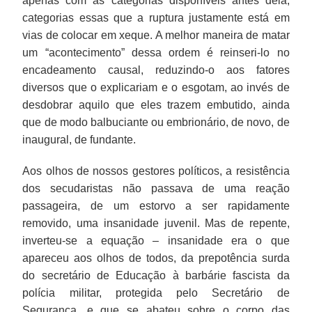
apenas com as categorias disponíveis antes dela,
categorias essas que a ruptura justamente está em
vias de colocar em xeque. A melhor maneira de matar
um “acontecimento” dessa ordem é reinseri-lo no
encadeamento causal, reduzindo-o aos fatores
diversos que o explicariam e o esgotam, ao invés de
desdobrar aquilo que eles trazem embutido, ainda
que de modo balbuciante ou embrionário, de novo, de
inaugural, de fundante.
Aos olhos de nossos gestores políticos, a resistência
dos secudaristas não passava de uma reação
passageira, de um estorvo a ser rapidamente
removido, uma insanidade juvenil. Mas de repente,
inverteu-se a equação – insanidade era o que
apareceu aos olhos de todos, da prepotência surda
do secretário de Educação à barbárie fascista da
polícia militar, protegida pelo Secretário de
Segurança, e que se abateu sobre o corpo das